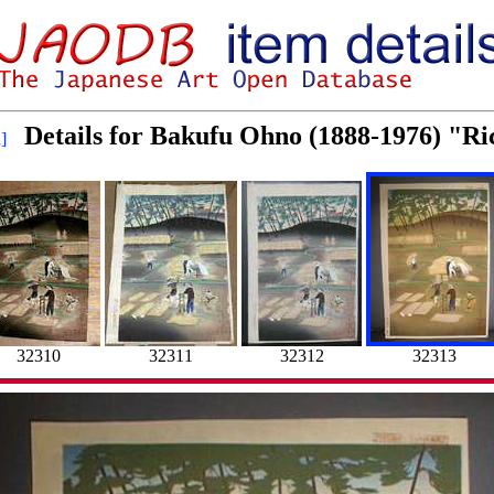
Details for Bakufu Ohno (1888-1976) "R
]
32310
32311
32312
32313