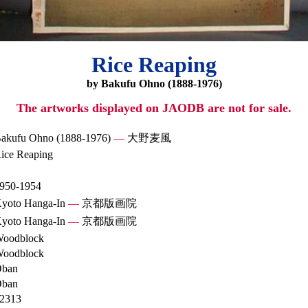
Rice Reaping
by Bakufu Ohno (1888-1976)
The artworks displayed on JAODB are not for sale.
akufu Ohno (1888-1976)
—
大野麦風
ice Reaping
950-1954
yoto Hanga-In
—
京都版画院
yoto Hanga-In
—
京都版画院
oodblock
oodblock
ban
ban
2313