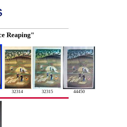
ice Reaping"
32314
32315
44450