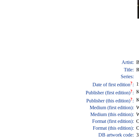
Artist:
B
Title:
R
Series:
?
1
Date of first edition
:
?
K
Publisher (first edition)
:
?
K
Publisher (this edition)
:
Medium (first edition):
W
Medium (this edition):
W
Format (first edition):
O
Format (this edition):
O
DB artwork code:
3