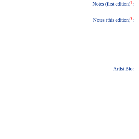
?
Notes (first edition)
:
?
Notes (this edition)
:
Artist Bio: