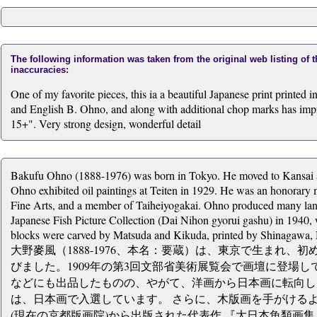
The following information was taken from the original web listing of 
inaccuracies:
One of my favorite pieces, this ia a beautiful Japanese print printed
and English B. Ohno, and along with additional chop marks has impr
15+". Very strong design, wonderful detail
Bakufu Ohno (1888-1976) was born in Tokyo. He moved to Kansai af
Ohno exhibited oil paintings at Teiten in 1929. He was an honorar
Fine Arts, and a member of Taiheiyogakai. Ohno produced many lands
Japanese Fish Picture Collection (Dai Nihon gyorui gashu) in 1940
blocks were carved by Matsuda and Kikuda, printed by Shinagawa,
大野麥風（1888-1976、本名：要蔵）は、東京で生まれ
びました。1909年の第3回文部省美術展覧会で画壇に登場
などにも出品したものの、やがて、洋画から日本画に転向し、
は、日本画で入選しています。 さらに、木版画を手がけるよ
(現在の京都版画院)から出版された代表作 『大日本魚類画