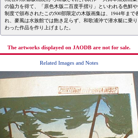
の協力を得て、「原色木版二百度手摺り」といわれる色鮮や
制度で頒布されたこの500部限定の木版画集は、1944年まで
れ、麥風は水族館では飽き足らず、和歌浦沖で潜水艇に乗り
わった作品を作り上げました。
The artworks displayed on JAODB are not for sale.
Related Images and Notes