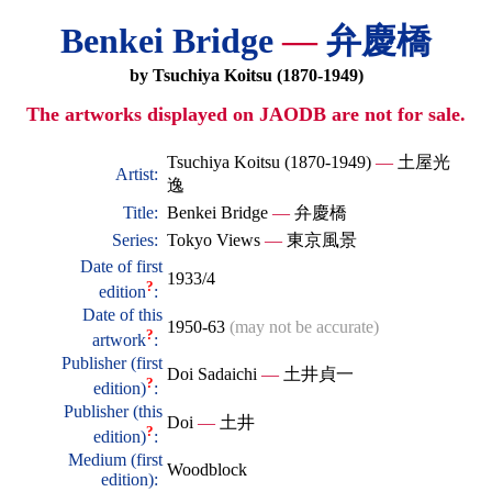
Benkei Bridge
—
弁慶橋
by Tsuchiya Koitsu (1870-1949)
The artworks displayed on JAODB are not for sale.
Tsuchiya Koitsu (1870-1949)
—
土屋光
Artist:
逸
Title:
Benkei Bridge
—
弁慶橋
Series:
Tokyo Views
—
東京風景
Date of first
1933/4
?
edition
:
Date of this
1950-63
(may not be accurate)
?
artwork
:
Publisher (first
Doi Sadaichi
—
土井貞一
?
edition)
:
Publisher (this
Doi
—
土井
?
edition)
:
Medium (first
Woodblock
edition):