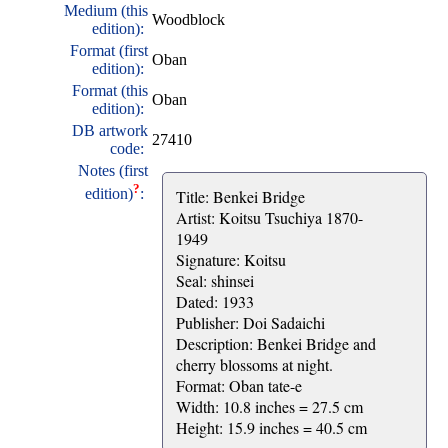
Medium (this
Woodblock
edition):
Format (first
Oban
edition):
Format (this
Oban
edition):
DB artwork
27410
code:
Notes (first
?
edition)
:
Title: Benkei Bridge
Artist: Koitsu Tsuchiya 1870-
1949
Signature: Koitsu
Seal: shinsei
Dated: 1933
Publisher: Doi Sadaichi
Description: Benkei Bridge and
cherry blossoms at night.
Format: Oban tate-e
Width: 10.8 inches = 27.5 cm
Height: 15.9 inches = 40.5 cm