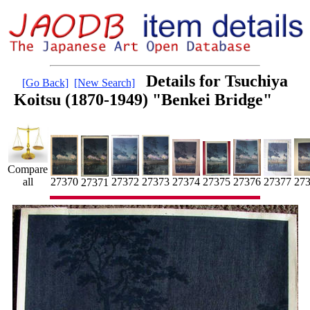
Details for Tsuchiya
[Go Back]
[New Search]
Koitsu (1870-1949) "Benkei Bridge"
Compare
27
27370
27372
27373
all
27375
27374
27376
27377
27371