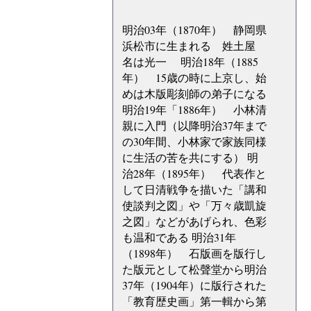
明治03年（1870年） 静岡県
浜松市に生まれる 姓土屋
名は光一 明治18年（1885
年） 15歳の時に上京し、始
めは木版彫刻師の弟子になる
明治19年「1886年） 小林清
親に入門（以降明治37年まで
の30年間、小林家で家族同様
に生活の苦を共にする） 明
治28年（1895年） 代表作と
して日清戦争を描いた「講和
使談判之図」や「万々歳凱旋
之図」などがあげられ、色彩
も温和である 明治31年
（1898年） 石版画を版行し
た版元として松聲堂から明治
37年（1904年）に版行された
「教育歴史画」第一輯から第