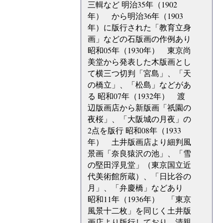
三輯など 明治35年（1902
年） から明治36年（1903
年）に版行された「教育立身
画」などの石版画の作例あり
昭和05年（1930年） 東京尚
美堂から発表した木版画とし
て横三つ切判「宮島」、「天
の橋立」、「松島」などがあ
る 昭和07年（1932年） 渡
辺版画店から新版画「祇園の
夜桜」、「大阪城の月夜」の
2点を版行 昭和08年（1933
年） 土井版画店より細判風
景画「奈良猿沢の池」、「雪
の堅田浮見堂」（東京国立近
代美術館所蔵）、「日比谷の
月」、「弁慶橋」などあり
昭和11年（1936年） 「東京
風景十二枚」を同じく土井版
画店より版行しており、清親