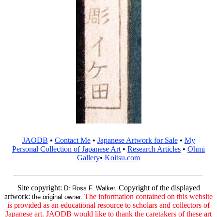
JAODB
•
Contact Me
•
Japanese Artwork for Sale
•
My
Personal Collection of Japanese Art
•
Research Articles
•
Ohmi
Gallery
•
Koitsu.com
Site copyright:
Copyright of the displayed
Dr Ross F. Walker.
artwork:
The information contained on this website
the original owner.
is provided as an educational resource to scholars and collectors of
Japanese art. JAODB would like to thank the caretakers of these art