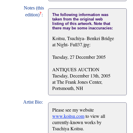
Notes (this
?
edition)
:
The following information was
taken from the original web
listing of this artwork. Note that
there may be some inaccuracies:
Koitsu, Tsuchiya- Benkei Bridge
at Night- Full37.jpg:
Tuesday, 27 December 2005
ANTIQUES AUCTION
Tuesday, December 13th, 2005
at The Frank Jones Center,
Portsmouth, NH
Artist Bio:
Please see my website
www.koitsu.com
to view all
currently-known works by
Tsuchiya Koitsu.