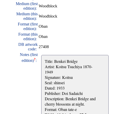
Medium (first
Woodblock
edition):
Medium (this
Woodblock
edition):
Format (first
Oban
edition):
Format (this
Oban
edition):
DB artwork
27408
code:
Notes (first
?
edition)
:
Title: Benkei Bridge
Artist: Koitsu Tsuchiya 1870-
1949
Signature: Koitsu
Seal: shinsei
Dated: 1933
Publisher: Doi Sadaichi
Description: Benkei Bridge and
cherry blossoms at night.
Format: Oban tate-e