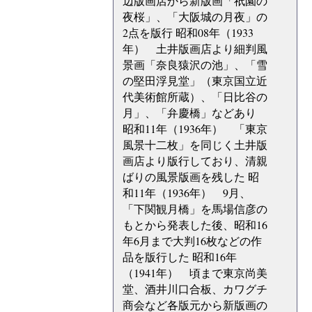
辺版画店から新版画「祇園の
夜桜」、「大阪城の月夜」の
2点を版行 昭和08年（1933
年） 土井版画店より細判風
景画「奈良猿沢の池」、「雪
の堅田浮見堂」（東京国立近
代美術館所蔵）、「日比谷の
月」、「弁慶橋」などあり
昭和11年（1936年） 「東京
風景十二枚」を同じく土井版
画店より版行しており、清親
ばりの風景版画を残した 昭
和11年（1936年） 9月、
「下関観月橋」を馬場信彦の
もとから発表した後、昭和16
年6月まで大判16枚などの作
品を版行した 昭和16年
（1941年） 頃まで東京尚美
堂、酒井川口合板、カワグチ
商会など各版元から新版画の