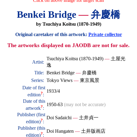
Click on above image for larger scan
Benkei Bridge
—
弁慶橋
by Tsuchiya Koitsu (1870-1949)
Original caretaker of this artwork:
Private collector
The artworks displayed on JAODB are not for sale.
Tsuchiya Koitsu (1870-1949)
—
土屋光
Artist:
逸
Title:
Benkei Bridge
—
弁慶橋
Series:
Tokyo Views
—
東京風景
Date of first
1933/4
?
edition
:
Date of this
1950-63
(may not be accurate)
?
artwork
:
Publisher (first
Doi Sadaichi
—
土井貞一
?
edition)
:
Publisher (this
Doi Hangaten
—
土井版画店
?
edition)
: