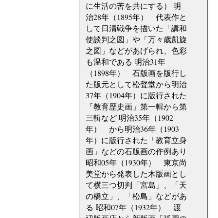
に生活の苦を共にする） 明
治28年（1895年） 代表作と
して日清戦争を描いた「講和
使談判之図」や「万々歳凱旋
之図」などがあげられ、色彩
も温和である 明治31年
（1898年） 石版画を版行し
た版元として松聲堂から明治
37年（1904年）に版行された
「教育歴史画」第一輯から第
三輯など 明治35年（1902
年） から明治36年（1903
年）に版行された「教育立身
画」などの石版画の作例あり
昭和05年（1930年） 東京尚
美堂から発表した木版画とし
て横三つ切判「宮島」、「天
の橋立」、「松島」などがあ
る 昭和07年（1932年） 渡