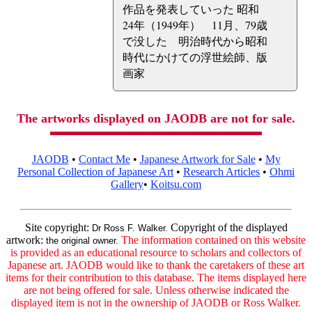
作品を発表していった 昭和
24年（1949年） 11月、79歳
で没した 明治時代から昭和
時代にかけての浮世絵師、版
画家
The artworks displayed on JAODB are not for sale.
JAODB
•
Contact Me
•
Japanese Artwork for Sale
•
My
Personal Collection of Japanese Art
•
Research Articles
•
Ohmi
Gallery
•
Koitsu.com
Site copyright:
Copyright of the displayed
Dr Ross F. Walker.
artwork:
The information contained on this website
the original owner.
is provided as an educational resource to scholars and collectors of
Japanese art. JAODB would like to thank the caretakers of these art
items for their contribution to this database. The items displayed here
are not being offered for sale. Unless otherwise indicated the
displayed item is not in the ownership of JAODB or Ross Walker.