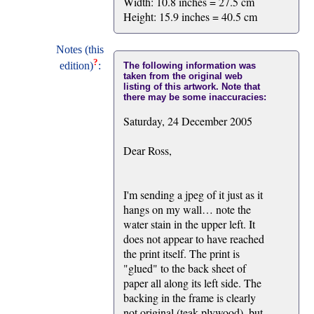
Width: 10.8 inches = 27.5 cm
Height: 15.9 inches = 40.5 cm
Notes (this
?
edition)
:
The following information was
taken from the original web
listing of this artwork. Note that
there may be some inaccuracies:
Saturday, 24 December 2005
Dear Ross,
I'm sending a jpeg of it just as it
hangs on my wall… note the
water stain in the upper left. It
does not appear to have reached
the print itself. The print is
"glued" to the back sheet of
paper all along its left side. The
backing in the frame is clearly
not original (teak plywood), but