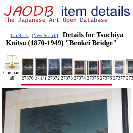
Details for Tsuchiya
[Go Back]
[New Search]
Koitsu (1870-1949) "Benkei Bridge"
Compare
27
27370
27372
27373
all
27375
27374
27376
27377
27371