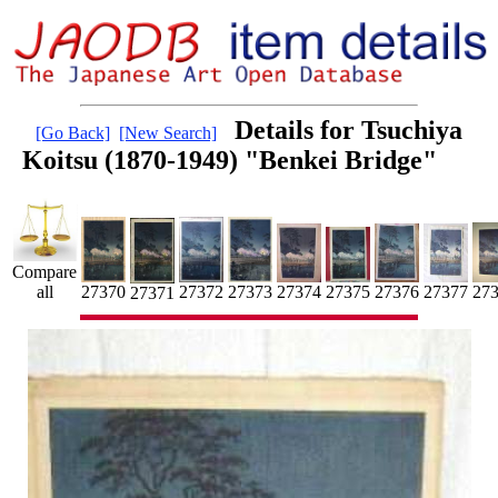
Details for Tsuchiya
[Go Back]
[New Search]
Koitsu (1870-1949) "Benkei Bridge"
Compare
27
27370
27372
27373
all
27375
27374
27376
27377
27371