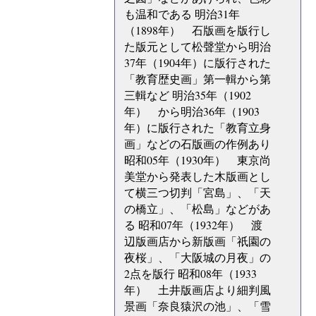
も温和である 明治31年
（1898年） 石版画を版行し
た版元として松聲堂から明治
37年（1904年）に版行された
「教育歴史画」第一輯から第
三輯など 明治35年（1902
年） から明治36年（1903
年）に版行された「教育立身
画」などの石版画の作例あり
昭和05年（1930年） 東京尚
美堂から発表した木版画とし
て横三つ切判「宮島」、「天
の橋立」、「松島」などがあ
る 昭和07年（1932年） 渡
辺版画店から新版画「祇園の
夜桜」、「大阪城の月夜」の
2点を版行 昭和08年（1933
年） 土井版画店より細判風
景画「奈良猿沢の池」、「雪