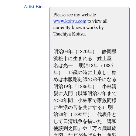
Artist Bio:
Please see my website
www.koitsu.com
to view all
currently-known works by
Tsuchiya Koitsu.
明治03年（1870年） 静岡県
浜松市に生まれる 姓土屋
名は光一 明治18年（1885
年） 15歳の時に上京し、始
めは木版彫刻師の弟子になる
明治19年「1886年） 小林清
親に入門（以降明治37年まで
の30年間、小林家で家族同様
に生活の苦を共にする） 明
治28年（1895年） 代表作と
して日清戦争を描いた「講和
使談判之図」や「万々歳凱旋
之図」などがあげられ、色彩