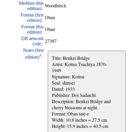
Medium (this
Woodblock
edition):
Format (first
Oban
edition):
Format (this
Oban
edition):
DB artwork
27397
code:
Notes (first
?
edition)
:
Title: Benkei Bridge
Artist: Koitsu Tsuchiya 1870-
1949
Signature: Koitsu
Seal: shinsei
Dated: 1933
Publisher: Doi Sadaichi
Description: Benkei Bridge and
cherry blossoms at night.
Format: Oban tate-e
Width: 10.8 inches = 27.5 cm
Height: 15.9 inches = 40.5 cm