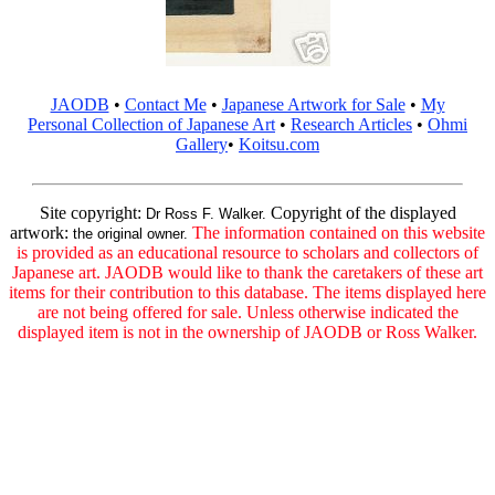
JAODB
•
Contact Me
•
Japanese Artwork for Sale
•
My
Personal Collection of Japanese Art
•
Research Articles
•
Ohmi
Gallery
•
Koitsu.com
Site copyright:
Copyright of the displayed
Dr Ross F. Walker.
artwork:
The information contained on this website
the original owner.
is provided as an educational resource to scholars and collectors of
Japanese art. JAODB would like to thank the caretakers of these art
items for their contribution to this database. The items displayed here
are not being offered for sale. Unless otherwise indicated the
displayed item is not in the ownership of JAODB or Ross Walker.