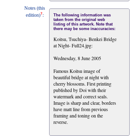
Notes (this
?
edition)
:
The following information was
taken from the original web
listing of this artwork. Note that
there may be some inaccuracies:
Koitsu, Tsuchiya- Benkei Bridge
at Night- Full24.jpg:
Wednesday, 8 June 2005
Famous Koitsu image of
beautiful bridge at night with
cherry blossoms. First printing
published by Doi with their
watermark and correct seals.
Image is sharp and clear, borders
have matt line from previous
framing and toning on the
reverse.