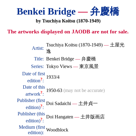
Benkei Bridge
—
弁慶橋
by Tsuchiya Koitsu (1870-1949)
The artworks displayed on JAODB are not for sale.
Tsuchiya Koitsu (1870-1949)
—
土屋光
Artist:
逸
Title:
Benkei Bridge
—
弁慶橋
Series:
Tokyo Views
—
東京風景
Date of first
1933/4
?
edition
:
Date of this
1950-63
(may not be accurate)
?
artwork
:
Publisher (first
Doi Sadaichi
—
土井貞一
?
edition)
:
Publisher (this
Doi Hangaten
—
土井版画店
?
edition)
:
Medium (first
Woodblock
edition):