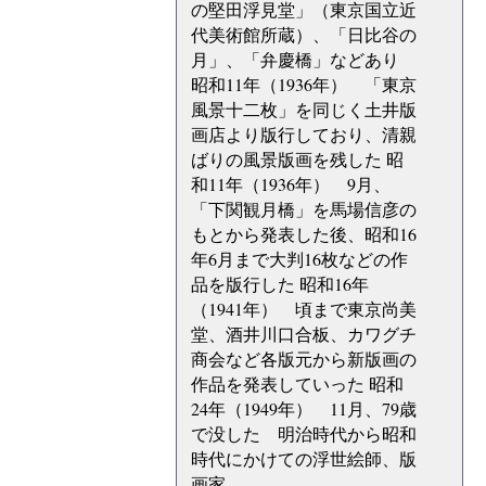
の堅田浮見堂」（東京国立近
代美術館所蔵）、「日比谷の
月」、「弁慶橋」などあり
昭和11年（1936年） 「東京
風景十二枚」を同じく土井版
画店より版行しており、清親
ばりの風景版画を残した 昭
和11年（1936年） 9月、
「下関観月橋」を馬場信彦の
もとから発表した後、昭和16
年6月まで大判16枚などの作
品を版行した 昭和16年
（1941年） 頃まで東京尚美
堂、酒井川口合板、カワグチ
商会など各版元から新版画の
作品を発表していった 昭和
24年（1949年） 11月、79歳
で没した 明治時代から昭和
時代にかけての浮世絵師、版
画家