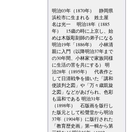
明治03年（1870年） 静岡県
浜松市に生まれる 姓土屋
名は光一 明治18年（1885
年） 15歳の時に上京し、始
めは木版彫刻師の弟子になる
明治19年「1886年） 小林清
親に入門（以降明治37年まで
の30年間、小林家で家族同様
に生活の苦を共にする） 明
治28年（1895年） 代表作と
して日清戦争を描いた「講和
使談判之図」や「万々歳凱旋
之図」などがあげられ、色彩
も温和である 明治31年
（1898年） 石版画を版行し
た版元として松聲堂から明治
37年（1904年）に版行された
「教育歴史画」第一輯から第