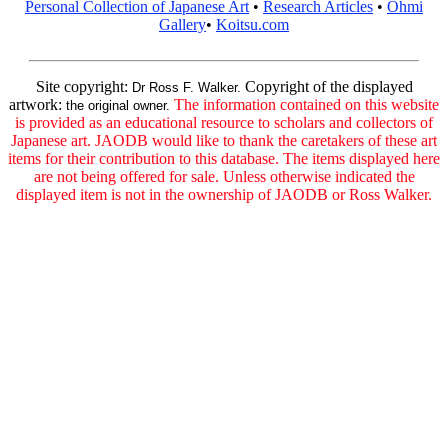
Personal Collection of Japanese Art
•
Research Articles
•
Ohmi
Gallery
•
Koitsu.com
Site copyright:
Copyright of the displayed
Dr Ross F. Walker.
artwork:
The information contained on this website
the original owner.
is provided as an educational resource to scholars and collectors of
Japanese art. JAODB would like to thank the caretakers of these art
items for their contribution to this database. The items displayed here
are not being offered for sale. Unless otherwise indicated the
displayed item is not in the ownership of JAODB or Ross Walker.