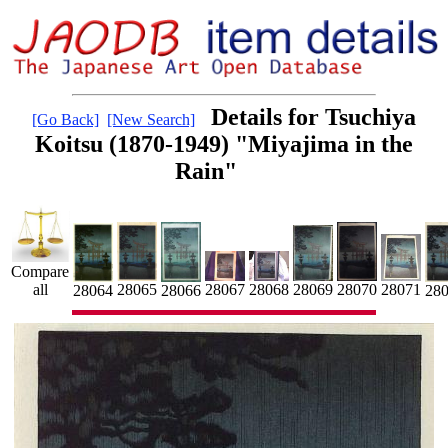
Details for Tsuchiya
[Go Back]
[New Search]
Koitsu (1870-1949) "Miyajima in the
Rain"
Compare
28071
28069
28065
28070
all
28067
28068
28064
28066
28