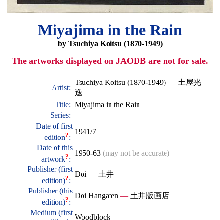
Miyajima in the Rain
by Tsuchiya Koitsu (1870-1949)
The artworks displayed on JAODB are not for sale.
Tsuchiya Koitsu (1870-1949)
—
土屋光
Artist:
逸
Title:
Miyajima in the Rain
Series:
Date of first
1941/7
?
edition
:
Date of this
1950-63
(may not be accurate)
?
artwork
:
Publisher (first
Doi
—
土井
?
edition)
:
Publisher (this
Doi Hangaten
—
土井版画店
?
edition)
:
Medium (first
Woodblock