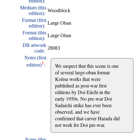
edition):
Medium (this
Woodblock
edition):
Format (first
Large Oban
edition):
Format (this
Large Oban
edition):
DB artwork
28083
code:
Notes (first
?
edition)
:
We suspect that this scene is one
of several large-oban format
Koitsu works that were
published as post-war first
editions by Doi Eiichi in the
early 1950s. No pre-war Doi
Sadaichi strike has ever been
observed, and we have
confirmed that carver Harada did
not work for Doi pre-war.
Notes (this