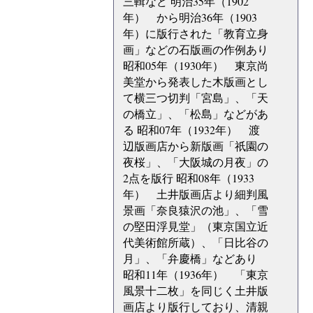
三輯など 明治35年（1902
年） から明治36年（1903
年）に版行された「教育立身
画」などの石版画の作例あり
昭和05年（1930年） 東京尚
美堂から発表した木版画とし
て横三つ切判「宮島」、「天
の橋立」、「松島」などがあ
る 昭和07年（1932年） 渡
辺版画店から新版画「祇園の
夜桜」、「大阪城の月夜」の
2点を版行 昭和08年（1933
年） 土井版画店より細判風
景画「奈良猿沢の池」、「雪
の堅田浮見堂」（東京国立近
代美術館所蔵）、「日比谷の
月」、「弁慶橋」などあり
昭和11年（1936年） 「東京
風景十二枚」を同じく土井版
画店より版行しており、清親