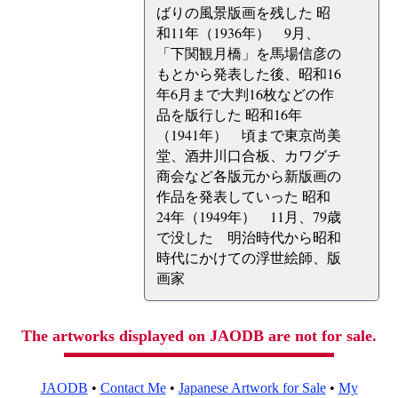
ばりの風景版画を残した 昭
和11年（1936年） 9月、
「下関観月橋」を馬場信彦の
もとから発表した後、昭和16
年6月まで大判16枚などの作
品を版行した 昭和16年
（1941年） 頃まで東京尚美
堂、酒井川口合板、カワグチ
商会など各版元から新版画の
作品を発表していった 昭和
24年（1949年） 11月、79歳
で没した 明治時代から昭和
時代にかけての浮世絵師、版
画家
The artworks displayed on JAODB are not for sale.
JAODB
•
Contact Me
•
Japanese Artwork for Sale
•
My