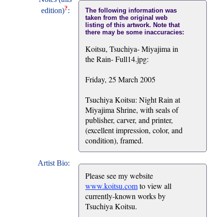
?
edition)
:
The following information was
taken from the original web
listing of this artwork. Note that
there may be some inaccuracies:
Koitsu, Tsuchiya- Miyajima in
the Rain- Full14.jpg:
Friday, 25 March 2005
Tsuchiya Koitsu: Night Rain at
Miyajima Shrine, with seals of
publisher, carver, and printer,
(excellent impression, color, and
condition), framed.
Artist Bio:
Please see my website
www.koitsu.com
to view all
currently-known works by
Tsuchiya Koitsu.