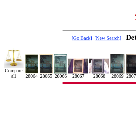
Det
[Go Back]
[New Search]
Compare
all
28065
2807
28066
28067
28068
28064
28069