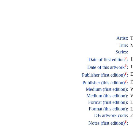
Artist:
T
Title:
M
Series:
?
1
Date of first edition
:
?
1
Date of this artwork
:
?
D
Publisher (first edition)
:
?
D
Publisher (this edition)
:
Medium (first edition):
W
Medium (this edition):
W
Format (first edition):
L
Format (this edition):
L
DB artwork code:
2
?
Notes (first edition)
: