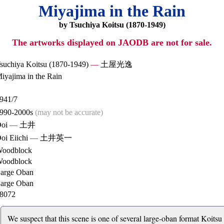
Miyajima in the Rain
by Tsuchiya Koitsu (1870-1949)
The artworks displayed on JAODB are not for sale.
suchiya Koitsu (1870-1949)
—
土屋光逸
iyajima in the Rain
941/7
990-2000s
(may not be accurate)
oi
—
土井
oi Eiichi
—
土井英一
oodblock
oodblock
arge Oban
arge Oban
8072
We suspect that this scene is one of several large-oban format Koitsu