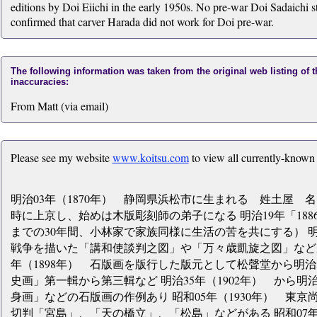
editions by Doi Eiichi in the early 1950s. No pre-war Doi Sadaichi 
confirmed that carver Harada did not work for Doi pre-war.
The following information was taken from the original web listing of 
inaccuracies:
From Matt (via email)
Please see my website
www.koitsu.com
to view all currently-known
明治03年（1870年） 静岡県浜松市に生まれる 姓土屋 名は
時に上京し、始めは木版彫刻師の弟子になる 明治19年「188
までの30年間、小林家で家族同様に生活の苦を共にする） 明治
戦争を描いた「講和使談判之図」や「万々歳凱旋之図」などが
年（1898年） 石版画を版行した版元として松聲堂から明治3
史画」第一輯から第三輯など 明治35年（1902年） から明治
身画」などの石版画の作例あり 昭和05年（1930年） 東
切判「宮島」、「天の橋立」、「松島」などがある 昭和07年