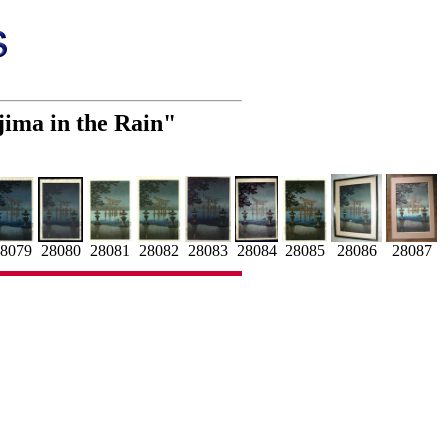
jima in the Rain"
28082
28085
28086
28087
28083
8079
28080
28081
28084