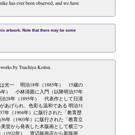
strike has ever been observed, and we have
this artwork. Note that there may be some
 works by Tsuchiya Koitsu.
光一 明治18年（1885年） 15歳の
6年） 小林清親に入門（以降明治37年
28年（1895年） 代表作として日清
あげられ、色彩も温和である 明治31
7年（1904年）に版行された「教育歴
36年（1903年）に版行された「教育立
京尚美堂から発表した木版画として横三つ
（1932年） 渡辺版画店から新版画