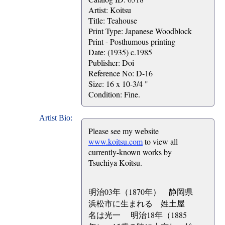
Artist: Koitsu
Title: Teahouse
Print Type: Japanese Woodblock
Print - Posthumous printing
Date: (1935) c.1985
Publisher: Doi
Reference No: D-16
Size: 16 x 10-3/4 "
Condition: Fine.
Artist Bio:
Please see my website
www.koitsu.com
to view all
currently-known works by
Tsuchiya Koitsu.
明治03年（1870年） 静岡県
浜松市に生まれる 姓土屋
名は光一 明治18年（1885