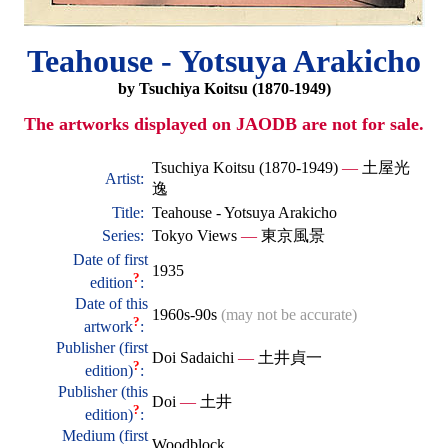
Teahouse - Yotsuya Arakicho
by Tsuchiya Koitsu (1870-1949)
The artworks displayed on JAODB are not for sale.
Tsuchiya Koitsu (1870-1949)
—
土屋光
Artist:
逸
Title:
Teahouse - Yotsuya Arakicho
Series:
Tokyo Views
—
東京風景
Date of first
1935
?
edition
:
Date of this
1960s-90s
(may not be accurate)
?
artwork
:
Publisher (first
Doi Sadaichi
—
土井貞一
?
edition)
:
Publisher (this
Doi
—
土井
?
edition)
:
Medium (first
Woodblock