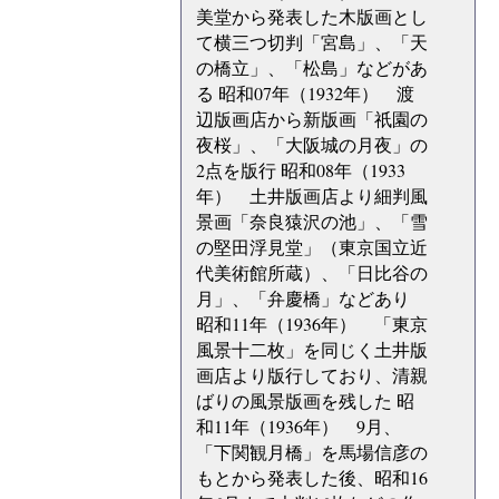
美堂から発表した木版画とし
て横三つ切判「宮島」、「天
の橋立」、「松島」などがあ
る 昭和07年（1932年） 渡
辺版画店から新版画「祇園の
夜桜」、「大阪城の月夜」の
2点を版行 昭和08年（1933
年） 土井版画店より細判風
景画「奈良猿沢の池」、「雪
の堅田浮見堂」（東京国立近
代美術館所蔵）、「日比谷の
月」、「弁慶橋」などあり
昭和11年（1936年） 「東京
風景十二枚」を同じく土井版
画店より版行しており、清親
ばりの風景版画を残した 昭
和11年（1936年） 9月、
「下関観月橋」を馬場信彦の
もとから発表した後、昭和16