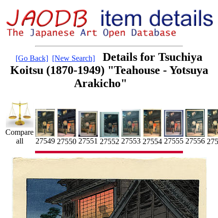
Details for Tsuchiya
[Go Back]
[New Search]
Koitsu (1870-1949) "Teahouse - Yotsuya
Arakicho"
Compare
all
27555
27551
27549
27553
27556
27550
27554
27
27552