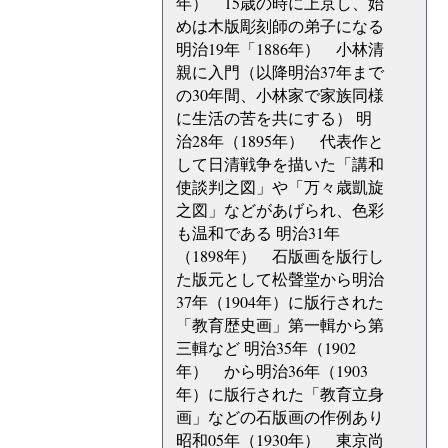
年） 15歳の時に上京し、始
めは木版彫刻師の弟子になる
明治19年「1886年） 小林清
親に入門（以降明治37年まで
の30年間、小林家で家族同様
に生活の苦を共にする） 明
治28年（1895年） 代表作と
して日清戦争を描いた「講和
使談判之図」や「万々歳凱旋
之図」などがあげられ、色彩
も温和である 明治31年
（1898年） 石版画を版行し
た版元として松聲堂から明治
37年（1904年）に版行された
「教育歴史画」第一輯から第
三輯など 明治35年（1902
年） から明治36年（1903
年）に版行された「教育立身
画」などの石版画の作例あり
昭和05年（1930年） 東京尚