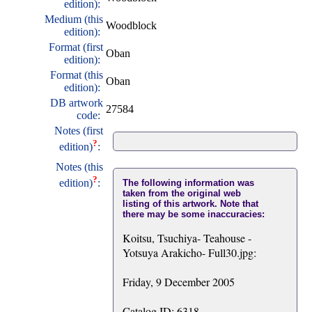
edition):
Medium (this
Woodblock
edition):
Format (first
Oban
edition):
Format (this
Oban
edition):
DB artwork
27584
code:
Notes (first
?
edition)
:
Notes (this
?
edition)
:
The following information was
taken from the original web
listing of this artwork. Note that
there may be some inaccuracies:
Koitsu, Tsuchiya- Teahouse -
Yotsuya Arakicho- Full30.jpg:
Friday, 9 December 2005
Catalog ID: 6318