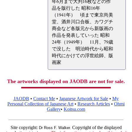
年6月まで大判16枚などの作
品を版行した 昭和16年
（1941年） 頃まで東京尚美
堂、酒井川口合板、カワグチ
商会など各版元から新版画の
作品を発表していった 昭和
24年（1949年） 11月、79歳
で没した 明治時代から昭和
時代にかけての浮世絵師、版
画家
The artworks displayed on JAODB are not for sale.
JAODB
•
Contact Me
•
Japanese Artwork for Sale
•
My
Personal Collection of Japanese Art
•
Research Articles
•
Ohmi
Gallery
•
Koitsu.com
Site copyright:
Copyright of the displayed
Dr Ross F. Walker.