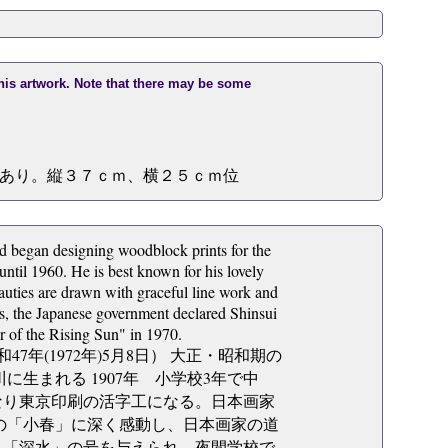
this artwork. Note that there may be some
あり。縦３７ｃｍ、横２５ｃｍ位
nd began designing woodblock prints for the
til 1960. He is best known for his lovely
uties are drawn with graceful line work and
ts, the Japanese government declared Shinsui
r of the Rising Sun" in 1970.
昭和47年(1972年)5月8日） 大正・昭和期の
に生まれる 1907年 小学校3年で中
となり東京印刷の活字工になる。日本画家
御舟の「小春」に深く感動し、日本画家の道
門。「深水」の号を与えられ、夜間学校で