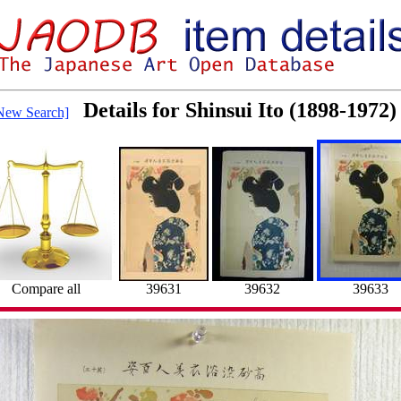
Details for Shinsui Ito (1898-1972)
New Search]
Compare all
39631
39632
39633