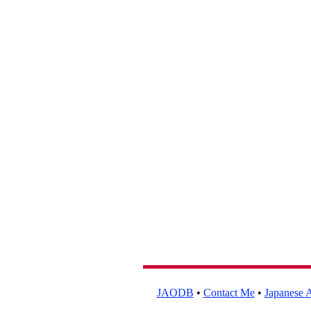
JAODB
•
Contact Me
•
Japanese A