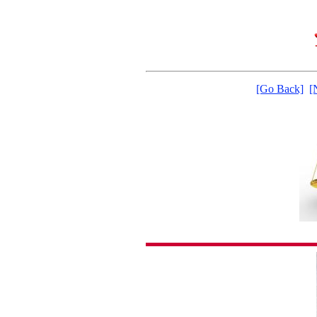
[Go Back]
[