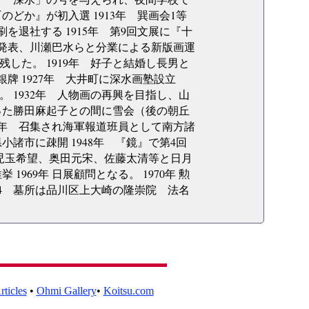
のどか』が初入選 1913年 巽画会1等
を退社する 1915年 第9回文展に『十
を発表、川瀬巴水らと分業による新版画運
した。 1919年 好子と結婚し長男と
銀牌 1927年 大井町に深水画塾設立
 1932年 人物画の再興を目指し、山
あった勝田麻起子との間に雪会（後の朝丘
943年 召集され海軍報道班員として南方諸
小諸市に疎開 1948年 『鏡』で第4回
雪、児玉希望、奥田元宋、佐藤太清等と日月
969年 日展顧問となる。 1970年 勲
74 墓所は品川区上大崎の隆崇院 法名
ticles
•
Ohmi Gallery
•
Koitsu.com