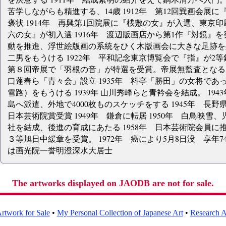
苦学しながらも精進する、14歳 1912年 第12回巽画会展に『
褒状 1914年 再興第1回院展に『桟敷の女』が入選、東京印刷
六の女』が初入選 1916年 渡辺版画店から第1作『対鏡』
動を推進、浮世絵版画の系統をひく木版画会に大きな足跡を残
二男をもうける 1922年 平和記念東京博覧会で『指』が2等
第８回帝展で「羽根の音」が特選を受賞。帝展無監査となる。
口蓬春ら「青々会」設立 1935年 料亭「勝田」の女将で
雪路）をもうける 1939年 山川秀峰らと青衿会を結成。 1
島へ派遣、外地で4000枚ものスケッチをする 1945年 長野県
日本芸術院賞受賞 1949年 鎌倉に転居 1950年 白鳥映
社を結成、後進の育成にあたる 1958年 日本芸術院会員に推挙 1
３等旭日中緩章を受賞。 1972年 癌により5月8日没 享年
は画光院一誉明澄深水大居士
The artworks displayed on JAODB are not for sale.
rtwork for Sale
•
My Personal Collection of Japanese Art
•
Research Ar