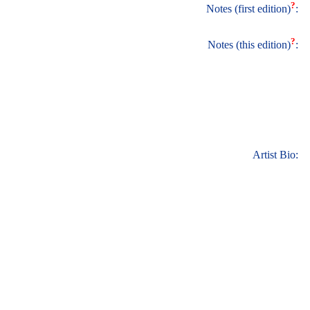
?
Notes (first edition)
:
?
Notes (this edition)
:
Artist Bio: