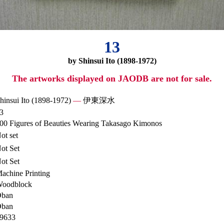
13
by Shinsui Ito (1898-1972)
The artworks displayed on JAODB are not for sale.
hinsui Ito (1898-1972)
—
伊東深水
3
00 Figures of Beauties Wearing Takasago Kimonos
ot set
ot Set
ot Set
achine Printing
oodblock
ban
ban
9633