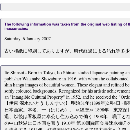
The following information was taken from the original web listing of 
inaccuracies:
Saturday, 6 January 2007
古い和紙に印刷してありますが、時代経過による汚れ等多少
Ito Shinsui - Born in Tokyo, Ito Shinsui studied Japanese painting a
publisher Watanabe Shozaburo in 1916, with whom he collaborated un
shin hanga images of beautiful women. These elegant and refined bea
softly coloured backgrounds. Recognized for his artistic achievemen
an "Intangible Cultural Property" in 1952, and he received the "Orde
【伊東 深水(いとう しんすい)】 明治31年(1898年)2月4日 - 
日本画家。本名、一（はじめ）。 ≪経歴≫ 1898年 東京深川
退、以後は看板屋に奉公し住み込みで働く 1908年 職工
の中山秋湖に日本画を習う 1910年 第10回巽画会展速水
を決意する 1911年 結成素明の紹介をえて鏑木清方へ入