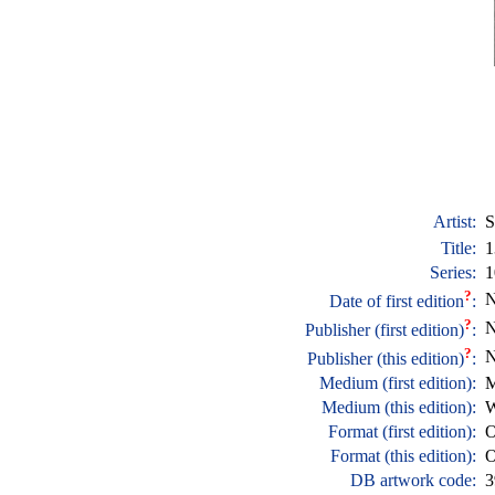
Artist:
S
Title:
1
Series:
1
?
N
Date of first edition
:
?
N
Publisher (first edition)
:
?
N
Publisher (this edition)
:
Medium (first edition):
M
Medium (this edition):
W
Format (first edition):
O
Format (this edition):
O
DB artwork code:
3