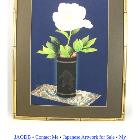
JAODB
•
Contact Me
•
Japanese Artwork for Sale
•
My