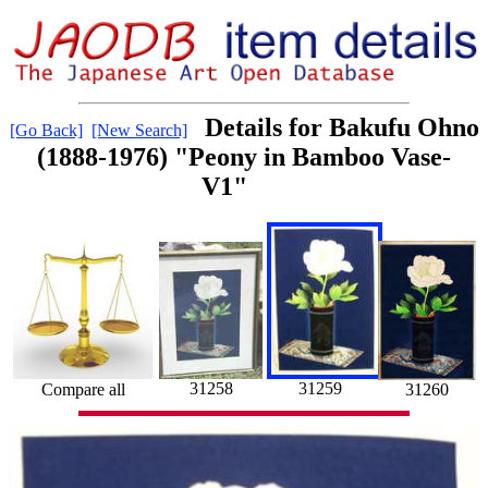
Details for Bakufu Ohno
[Go Back]
[New Search]
(1888-1976) "Peony in Bamboo Vase-
V1"
31258
31259
31260
Compare all