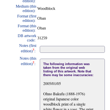
edition):
Medium (this
Woodblock
edition):
Format (first
Oban
edition):
Format (this
Oban
edition):
DB artwork
31259
code:
Notes (first
?
edition)
:
Notes (this
?
edition)
:
The following information was
taken from the original web
listing of this artwork. Note that
there may be some inaccuracies:
2005/01/05
Ohno Bakufu (1888-1976)
original Japanese color
woodblock print of a single
white flower in a vase. The print