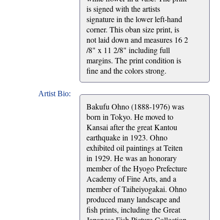
is signed with the artists
signature in the lower left-hand
corner. This oban size print, is
not laid down and measures 16 2
/8" x 11 2/8" including full
margins. The print condition is
fine and the colors strong.
Artist Bio:
Bakufu Ohno (1888-1976) was
born in Tokyo. He moved to
Kansai after the great Kantou
earthquake in 1923. Ohno
exhibited oil paintings at Teiten
in 1929. He was an honorary
member of the Hyogo Prefecture
Academy of Fine Arts, and a
member of Taiheiyogakai. Ohno
produced many landscape and
fish prints, including the Great
Japanese Fish Picture Collection