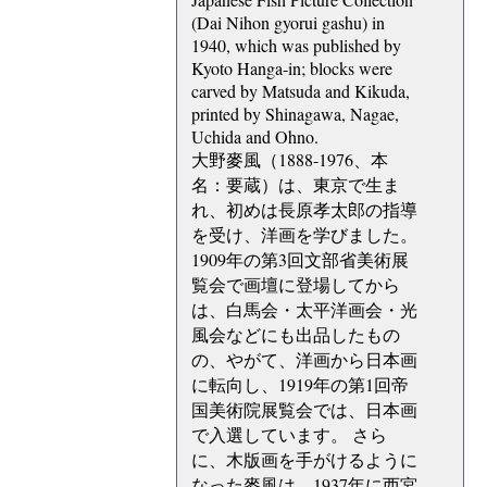
(Dai Nihon gyorui gashu) in
1940, which was published by
Kyoto Hanga-in; blocks were
carved by Matsuda and Kikuda,
printed by Shinagawa, Nagae,
Uchida and Ohno.
大野麥風（1888-1976、本
名：要蔵）は、東京で生ま
れ、初めは長原孝太郎の指導
を受け、洋画を学びました。
1909年の第3回文部省美術展
覧会で画壇に登場してから
は、白馬会・太平洋画会・光
風会などにも出品したもの
の、やがて、洋画から日本画
に転向し、1919年の第1回帝
国美術院展覧会では、日本画
で入選しています。 さら
に、木版画を手がけるように
なった麥風は、1937年に西宮