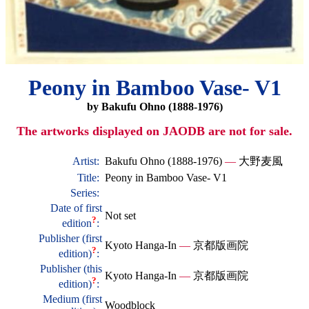
Peony in Bamboo Vase- V1
by Bakufu Ohno (1888-1976)
The artworks displayed on JAODB are not for sale.
Artist:
Bakufu Ohno (1888-1976)
—
大野麦風
Title:
Peony in Bamboo Vase- V1
Series:
Date of first
Not set
?
edition
:
Publisher (first
Kyoto Hanga-In
—
京都版画院
?
edition)
:
Publisher (this
Kyoto Hanga-In
—
京都版画院
?
edition)
:
Medium (first
Woodblock