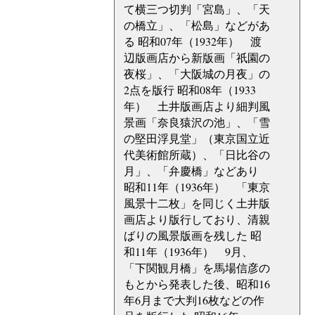
て横三つ切判「宮島」、「天
の橋立」、「松島」などがあ
る 昭和07年（1932年） 渡
辺版画店から新版画「祇園の
夜桜」、「大阪城の月夜」の
2点を版行 昭和08年（1933
年） 土井版画店より細判風
景画「奈良猿沢の池」、「雪
の堅田浮見堂」（東京国立近
代美術館所蔵）、「日比谷の
月」、「弁慶橋」などあり
昭和11年（1936年） 「東京
風景十二枚」を同じく土井版
画店より版行しており、清親
ばりの風景版画を残した 昭
和11年（1936年） 9月、
「下関観月橋」を馬場信彦の
もとから発表した後、昭和16
年6月まで大判16枚などの作