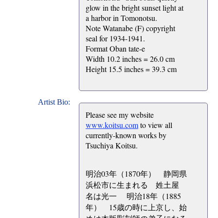
glow in the bright sunset light at
a harbor in Tomonotsu.
Note Watanabe (F) copyright
seal for 1934-1941.
Format Oban tate-e
Width 10.2 inches = 26.0 cm
Height 15.5 inches = 39.3 cm
Artist Bio:
Please see my website
www.koitsu.com
to view all
currently-known works by
Tsuchiya Koitsu.
明治03年（1870年） 静岡県
浜松市に生まれる 姓土屋
名は光一 明治18年（1885
年） 15歳の時に上京し、始