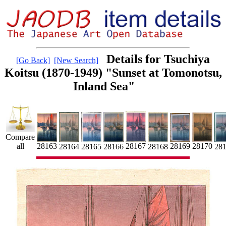
Details for Tsuchiya
[Go Back]
[New Search]
Koitsu (1870-1949) "Sunset at Tomonotsu,
Inland Sea"
Compare
28167
28169
28170
all
28163
28
28164
28165
28166
28168