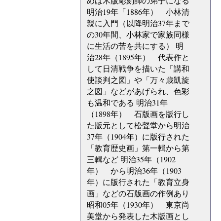
めは木版彫刻師の弟子になる
明治19年「1886年） 小林清
親に入門（以降明治37年まで
の30年間、小林家で家族同様
に生活の苦を共にする） 明
治28年（1895年） 代表作と
して日清戦争を描いた「講和
使談判之図」や「万々歳凱旋
之図」などがあげられ、色彩
も温和である 明治31年
（1898年） 石版画を版行し
た版元として松聲堂から明治
37年（1904年）に版行された
「教育歴史画」第一輯から第
三輯など 明治35年（1902
年） から明治36年（1903
年）に版行された「教育立身
画」などの石版画の作例あり
昭和05年（1930年） 東京尚
美堂から発表した木版画とし