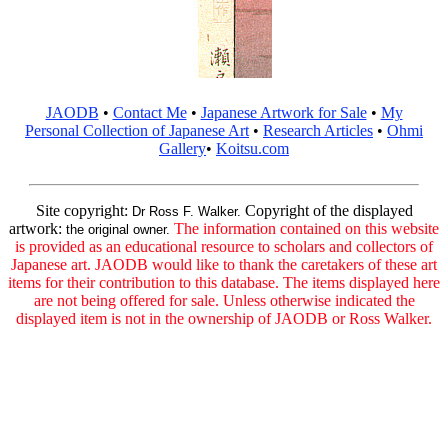
JAODB
•
Contact Me
•
Japanese Artwork for Sale
•
My
Personal Collection of Japanese Art
•
Research Articles
•
Ohmi
Gallery
•
Koitsu.com
Site copyright:
Copyright of the displayed
Dr Ross F. Walker.
artwork:
The information contained on this website
the original owner.
is provided as an educational resource to scholars and collectors of
Japanese art. JAODB would like to thank the caretakers of these art
items for their contribution to this database. The items displayed here
are not being offered for sale. Unless otherwise indicated the
displayed item is not in the ownership of JAODB or Ross Walker.