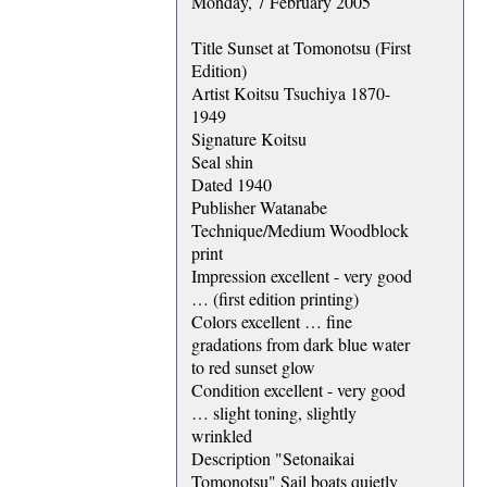
Monday, 7 February 2005
Title Sunset at Tomonotsu (First
Edition)
Artist Koitsu Tsuchiya 1870-
1949
Signature Koitsu
Seal shin
Dated 1940
Publisher Watanabe
Technique/Medium Woodblock
print
Impression excellent - very good
… (first edition printing)
Colors excellent … fine
gradations from dark blue water
to red sunset glow
Condition excellent - very good
… slight toning, slightly
wrinkled
Description "Setonaikai
Tomonotsu" Sail boats quietly