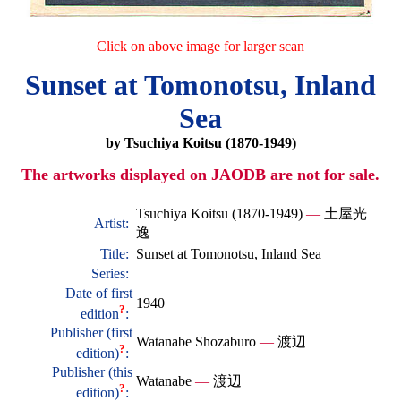
Click on above image for larger scan
Sunset at Tomonotsu, Inland
Sea
by Tsuchiya Koitsu (1870-1949)
The artworks displayed on JAODB are not for sale.
Tsuchiya Koitsu (1870-1949)
—
土屋光
Artist:
逸
Title:
Sunset at Tomonotsu, Inland Sea
Series:
Date of first
1940
?
edition
:
Publisher (first
Watanabe Shozaburo
—
渡辺
?
edition)
:
Publisher (this
Watanabe
—
渡辺
?
edition)
: