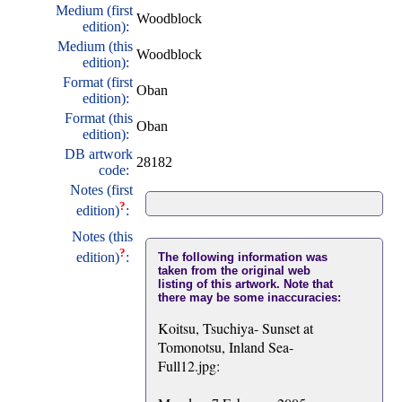
Medium (first
Woodblock
edition):
Medium (this
Woodblock
edition):
Format (first
Oban
edition):
Format (this
Oban
edition):
DB artwork
28182
code:
Notes (first
?
edition)
:
Notes (this
?
edition)
:
The following information was
taken from the original web
listing of this artwork. Note that
there may be some inaccuracies:
Koitsu, Tsuchiya- Sunset at
Tomonotsu, Inland Sea-
Full12.jpg: