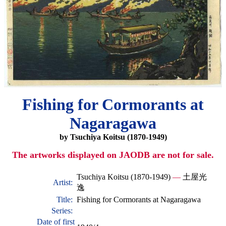
Fishing for Cormorants at
Nagaragawa
by Tsuchiya Koitsu (1870-1949)
The artworks displayed on JAODB are not for sale.
Tsuchiya Koitsu (1870-1949)
—
土屋光
Artist:
逸
Title:
Fishing for Cormorants at Nagaragawa
Series:
Date of first