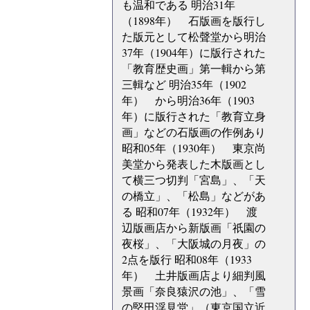
も温和である 明治31年
（1898年） 石版画を版行し
た版元として松聲堂から明治
37年（1904年）に版行された
「教育歴史画」第一輯から第
三輯など 明治35年（1902
年） から明治36年（1903
年）に版行された「教育立身
画」などの石版画の作例あり
昭和05年（1930年） 東京尚
美堂から発表した木版画とし
て横三つ切判「宮島」、「天
の橋立」、「松島」などがあ
る 昭和07年（1932年） 渡
辺版画店から新版画「祇園の
夜桜」、「大阪城の月夜」の
2点を版行 昭和08年（1933
年） 土井版画店より細判風
景画「奈良猿沢の池」、「雪
の堅田浮見堂」（東京国立近