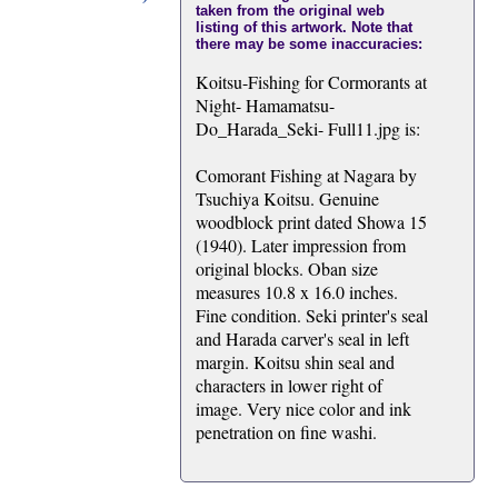
taken from the original web
listing of this artwork. Note that
there may be some inaccuracies:
Koitsu-Fishing for Cormorants at
Night- Hamamatsu-
Do_Harada_Seki- Full11.jpg is:
Comorant Fishing at Nagara by
Tsuchiya Koitsu. Genuine
woodblock print dated Showa 15
(1940). Later impression from
original blocks. Oban size
measures 10.8 x 16.0 inches.
Fine condition. Seki printer's seal
and Harada carver's seal in left
margin. Koitsu shin seal and
characters in lower right of
image. Very nice color and ink
penetration on fine washi.