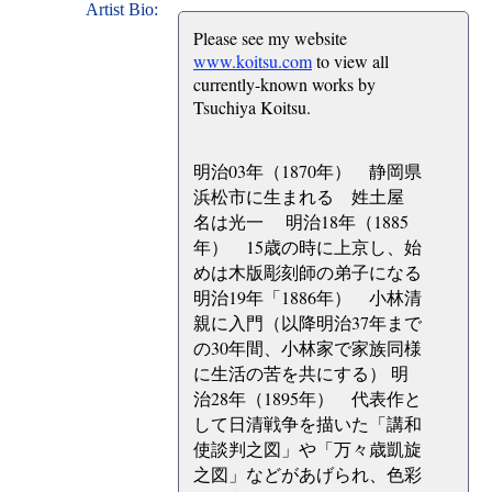
Artist Bio:
Please see my website
www.koitsu.com
to view all
currently-known works by
Tsuchiya Koitsu.
明治03年（1870年） 静岡県
浜松市に生まれる 姓土屋
名は光一 明治18年（1885
年） 15歳の時に上京し、始
めは木版彫刻師の弟子になる
明治19年「1886年） 小林清
親に入門（以降明治37年まで
の30年間、小林家で家族同様
に生活の苦を共にする） 明
治28年（1895年） 代表作と
して日清戦争を描いた「講和
使談判之図」や「万々歳凱旋
之図」などがあげられ、色彩