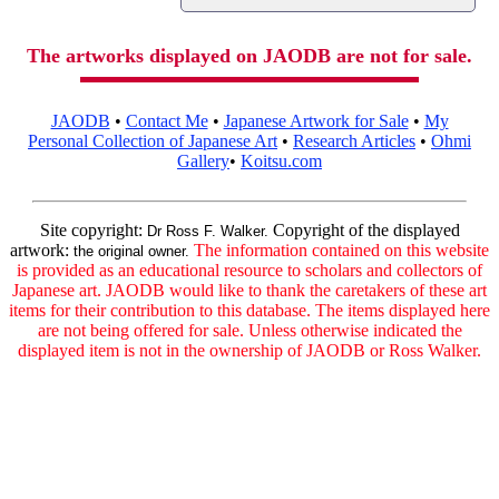
The artworks displayed on JAODB are not for sale.
JAODB
•
Contact Me
•
Japanese Artwork for Sale
•
My
Personal Collection of Japanese Art
•
Research Articles
•
Ohmi
Gallery
•
Koitsu.com
Site copyright:
Copyright of the displayed
Dr Ross F. Walker.
artwork:
The information contained on this website
the original owner.
is provided as an educational resource to scholars and collectors of
Japanese art. JAODB would like to thank the caretakers of these art
items for their contribution to this database. The items displayed here
are not being offered for sale. Unless otherwise indicated the
displayed item is not in the ownership of JAODB or Ross Walker.