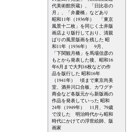
代美術館所蔵）、「日比谷の
月」、「弁慶橋」などあり
昭和11年（1936年） 「東京
風景十二枚」を同じく土井版
画店より版行しており、清親
ばりの風景版画を残した 昭
和11年（1936年） 9月、
「下関観月橋」を馬場信彦の
もとから発表した後、昭和16
年6月まで大判16枚などの作
品を版行した 昭和16年
（1941年） 頃まで東京尚美
堂、酒井川口合板、カワグチ
商会など各版元から新版画の
作品を発表していった 昭和
24年（1949年） 11月、79歳
で没した 明治時代から昭和
時代にかけての浮世絵師、版
画家