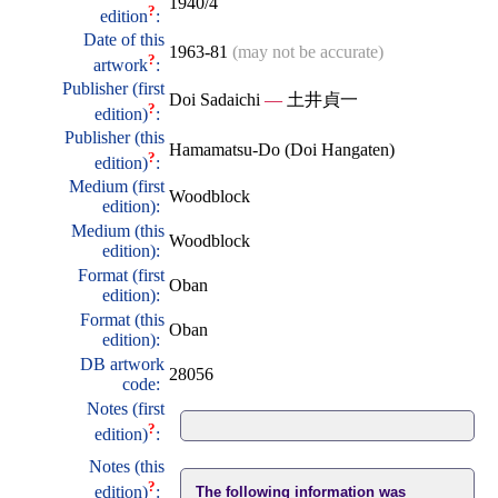
1940/4
?
edition
:
Date of this
1963-81
(may not be accurate)
?
artwork
:
Publisher (first
Doi Sadaichi
—
土井貞一
?
edition)
:
Publisher (this
Hamamatsu-Do (Doi Hangaten)
?
edition)
:
Medium (first
Woodblock
edition):
Medium (this
Woodblock
edition):
Format (first
Oban
edition):
Format (this
Oban
edition):
DB artwork
28056
code:
Notes (first
?
edition)
:
Notes (this
?
edition)
:
The following information was