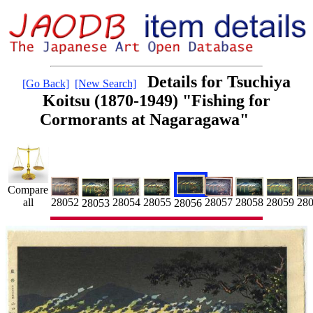
Details for Tsuchiya
[Go Back]
[New Search]
Koitsu (1870-1949) "Fishing for
Cormorants at Nagaragawa"
Compare
28054
28052
28057
28
all
28055
28059
28058
28053
28056