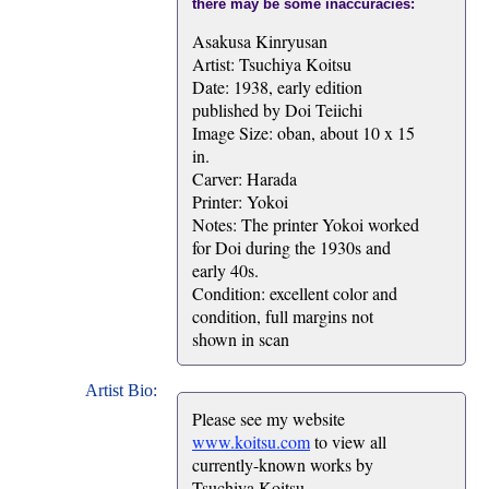
there may be some inaccuracies:
Asakusa Kinryusan
Artist: Tsuchiya Koitsu
Date: 1938, early edition
published by Doi Teiichi
Image Size: oban, about 10 x 15
in.
Carver: Harada
Printer: Yokoi
Notes: The printer Yokoi worked
for Doi during the 1930s and
early 40s.
Condition: excellent color and
condition, full margins not
shown in scan
Artist Bio:
Please see my website
www.koitsu.com
to view all
currently-known works by
Tsuchiya Koitsu.