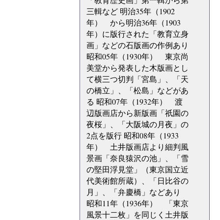
三輯など 明治35年（1902
年） から明治36年（1903
年）に版行された「教育立身
画」などの石版画の作例あり
昭和05年（1930年） 東京尚
美堂から発表した木版画とし
て横三つ切判「宮島」、「天
の橋立」、「松島」などがあ
る 昭和07年（1932年） 渡
辺版画店から新版画「祇園の
夜桜」、「大阪城の月夜」の
2点を版行 昭和08年（1933
年） 土井版画店より細判風
景画「奈良猿沢の池」、「雪
の堅田浮見堂」（東京国立近
代美術館所蔵）、「日比谷の
月」、「弁慶橋」などあり
昭和11年（1936年） 「東京
風景十二枚」を同じく土井版