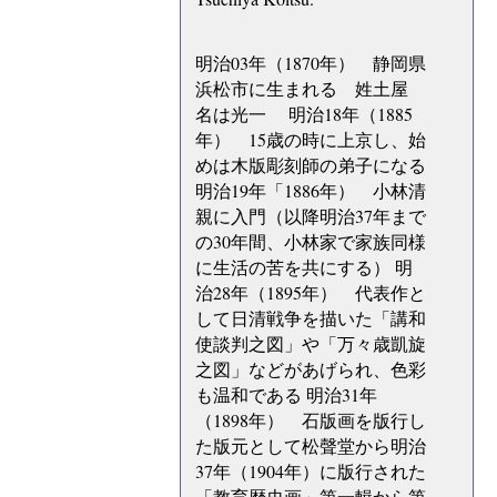
明治03年（1870年） 静岡県
浜松市に生まれる 姓土屋
名は光一 明治18年（1885
年） 15歳の時に上京し、始
めは木版彫刻師の弟子になる
明治19年「1886年） 小林清
親に入門（以降明治37年まで
の30年間、小林家で家族同様
に生活の苦を共にする） 明
治28年（1895年） 代表作と
して日清戦争を描いた「講和
使談判之図」や「万々歳凱旋
之図」などがあげられ、色彩
も温和である 明治31年
（1898年） 石版画を版行し
た版元として松聲堂から明治
37年（1904年）に版行された
「教育歴史画」第一輯から第