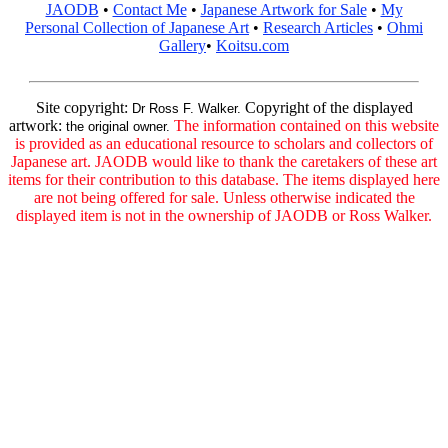
JAODB
•
Contact Me
•
Japanese Artwork for Sale
•
My
Personal Collection of Japanese Art
•
Research Articles
•
Ohmi
Gallery
•
Koitsu.com
Site copyright:
Copyright of the displayed
Dr Ross F. Walker.
artwork:
The information contained on this website
the original owner.
is provided as an educational resource to scholars and collectors of
Japanese art. JAODB would like to thank the caretakers of these art
items for their contribution to this database. The items displayed here
are not being offered for sale. Unless otherwise indicated the
displayed item is not in the ownership of JAODB or Ross Walker.