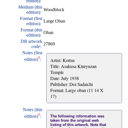
edition):
Medium (this
Woodblock
edition):
Format (first
Large Oban
edition):
Format (this
Oban
edition):
DB artwork
27869
code:
Notes (first
?
edition)
:
Artist: Koitsu
Title: Asakusa Kinryuzan
Temple
Date: July 1938
Publisher: Doi Sadaichi
Format: Large oban (11 14 X
17)
Notes (this
?
edition)
:
The following information was
taken from the original web
listing of this artwork. Note that