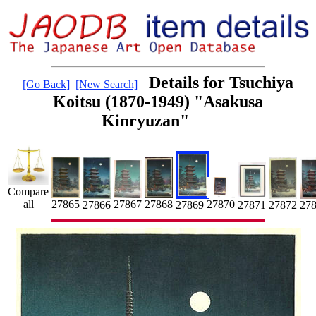
Details for Tsuchiya
[Go Back]
[New Search]
Koitsu (1870-1949) "Asakusa
Kinryuzan"
Compare
27867
27868
27865
all
27870
27866
27872
27
27871
27869