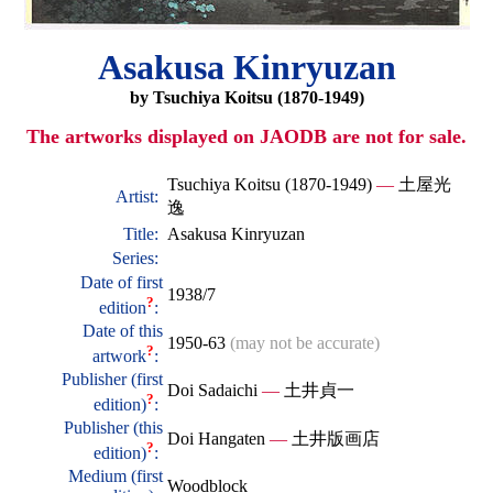
Asakusa Kinryuzan
by Tsuchiya Koitsu (1870-1949)
The artworks displayed on JAODB are not for sale.
Tsuchiya Koitsu (1870-1949)
—
土屋光
Artist:
逸
Title:
Asakusa Kinryuzan
Series:
Date of first
1938/7
?
edition
:
Date of this
1950-63
(may not be accurate)
?
artwork
:
Publisher (first
Doi Sadaichi
—
土井貞一
?
edition)
:
Publisher (this
Doi Hangaten
—
土井版画店
?
edition)
:
Medium (first
Woodblock