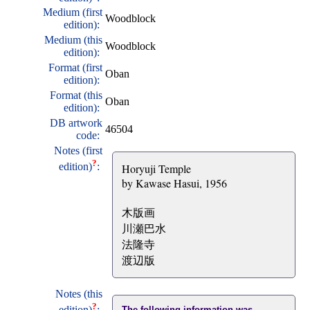
Medium (first
Woodblock
edition):
Medium (this
Woodblock
edition):
Format (first
Oban
edition):
Format (this
Oban
edition):
DB artwork
46504
code:
Notes (first
?
edition)
:
Horyuji Temple
by Kawase Hasui, 1956
木版画
川瀬巴水
法隆寺
渡辺版
Notes (this
?
edition)
:
The following information was