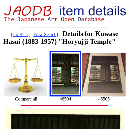
Details for Kawase
[Go Back]
[New Search]
Hasui (1883-1957) "Horyujji Temple"
Compare all
46504
46505