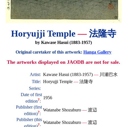
Horyujji Temple
—
法隆寺
by Kawase Hasui (1883-1957)
Original caretaker of this artwork:
Hanga Gallery
The artworks displayed on JAODB are not for sale.
Artist:
Kawase Hasui (1883-1957)
—
川瀬巴水
Title:
Horyujji Temple
—
法隆寺
Series:
Date of first
1956
?
edition
:
Publisher (first
Watanabe Shozaburo
—
渡辺
?
edition)
:
Publisher (this
Watanabe Shozaburo
—
渡辺
?
edition)
: