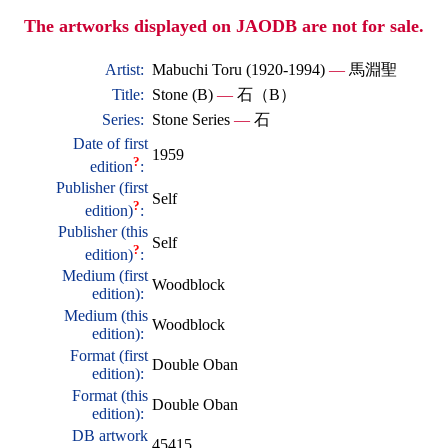
The artworks displayed on JAODB are not for sale.
Artist:
Mabuchi Toru (1920-1994)
—
馬淵聖
Title:
Stone (B)
—
石（B）
Series:
Stone Series
—
石
Date of first
1959
?
edition
:
Publisher (first
Self
?
edition)
:
Publisher (this
Self
?
edition)
:
Medium (first
Woodblock
edition):
Medium (this
Woodblock
edition):
Format (first
Double Oban
edition):
Format (this
Double Oban
edition):
DB artwork
45415