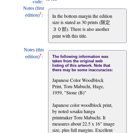
code:
Notes (first
?
edition)
:
In the bottom margin the edition
size is stated as 30 prints (限定
３０部). There is also another
print with this title.
Notes (this
?
edition)
:
The following information was
taken from the original web
listing of this artwork. Note that
there may be some inaccuracies:
Japanese Color Woodblock
Print, Toru Mabuchi, Huge,
1959, "Stone (B)"
Japanese color woodblock print,
by noted sosaku hanga
printmaker Toru Mabuchi. It
measures about 22.5 x 16" image
size, plus full margins. Excellent