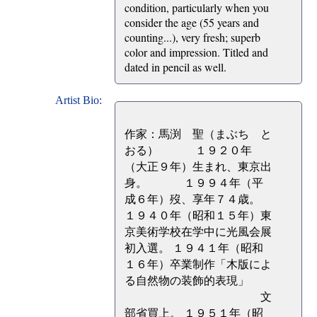
condition, particularly when you
consider the age (55 years and
counting...), very fresh; superb
color and impression. Titled and
dated in pencil as well.
Artist Bio:
作家：馬渕 聖（まぶち と
おる） １９２０年
（大正９年）生まれ、東京出
身。 １９９４年（平
成６年）歿、享年７４歳。
１９４０年（昭和１５年）東
京美術学校在学中に光風会展
初入選。 １９４１年（昭和
１６年）卒業制作「木版によ
る自然物の装飾的表現」
文
部省買上。 １９５１年（昭