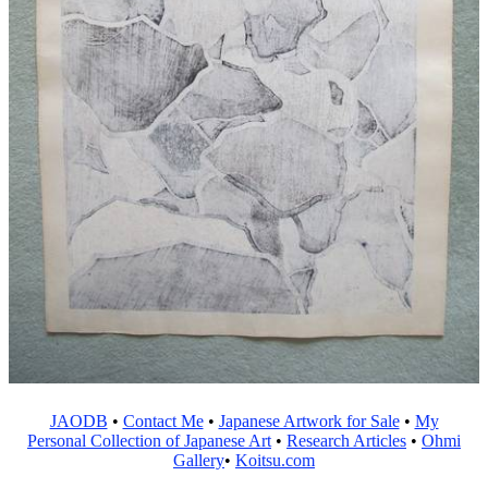
JAODB
•
Contact Me
•
Japanese Artwork for Sale
•
My
Personal Collection of Japanese Art
•
Research Articles
•
Ohmi
Gallery
•
Koitsu.com