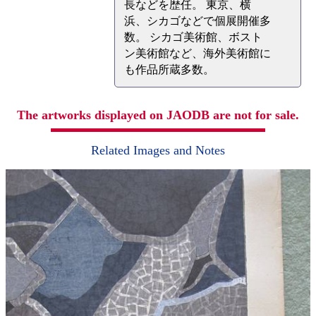
長などを歴任。 東京、横
浜、シカゴなどで個展開催多
数。 シカゴ美術館、ボスト
ン美術館など、海外美術館に
も作品所蔵多数。
The artworks displayed on JAODB are not for sale.
Related Images and Notes