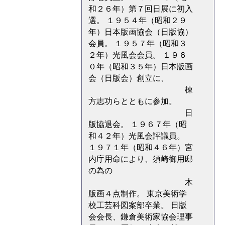
和２６年）第７回日展に初入
選。 １９５４年（昭和２９
年）日本版画協会（日版協）
会員。 １９５７年（昭和３
２年）光風会会員。 １９６
０年（昭和３５年）日本版画
会（日版会）創立に、
棟
方志功らとともに参加。
日
版協退会。 １９６７年（昭
和４２年）光風会評議員。
１９７１年（昭和４６年）宮
内庁用命により、須崎御用邸
の為の
木
版画４点制作。 東京美術学
校工芸科図案部卒業。 日版
会会長、鎌倉美術家協会理事