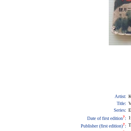
Artist:
K
Title:
V
Series:
E
?
1
Date of first edition
:
?
T
Publisher (first edition)
: