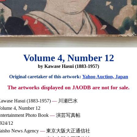
Volume 4, Number 12
by Kawase Hasui (1883-1957)
Original caretaker of this artwork:
Yahoo Auction, Japan
The artworks displayed on JAODB are not for sale.
awase Hasui (1883-1957)
—
川瀬巴水
olume 4, Number 12
ntertainment Photo Book
—
演芸写真帖
924/12
aisho News Agency
—
東京大阪大正通信社