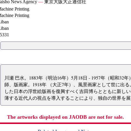
aisho News Agency
—
東京大阪大正通信社
achine Printing
achine Printing
iban
iban
5331
川瀬 巴水。1883年（明治16年）5月18日 - 1957年（昭和3
師、版画家。1918年 （大正7年）、風景画家として世に出
した日本の浮世絵版画を復興すべく吉田博らとともに新しい
薄する近代人の視点を導入することにより、独自の世界を展
The artworks displayed on JAODB are not for sale.