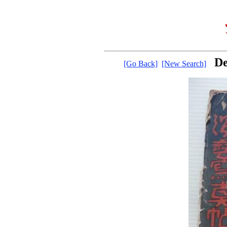
De
[Go Back]
[New Search]