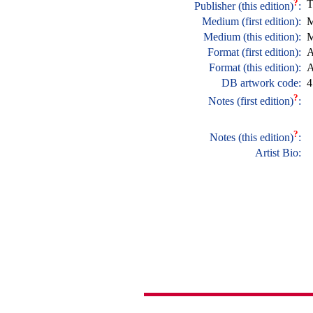
?
T
Publisher (this edition)
:
Medium (first edition):
M
Medium (this edition):
M
Format (first edition):
A
Format (this edition):
A
DB artwork code:
4
?
Notes (first edition)
:
?
Notes (this edition)
:
Artist Bio: