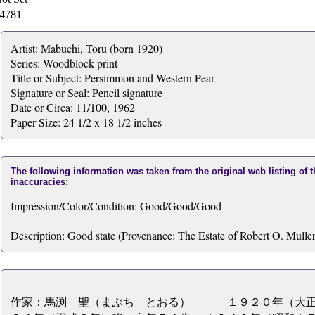
4781
Artist: Mabuchi, Toru (born 1920)
Series: Woodblock print
Title or Subject: Persimmon and Western Pear
Signature or Seal: Pencil signature
Date or Circa: 11/100, 1962
Paper Size: 24 1/2 x 18 1/2 inches
The following information was taken from the original web listing of 
inaccuracies:
Impression/Color/Condition: Good/Good/Good
Description: Good state (Provenance: The Estate of Robert O. Muller
作家：馬渕 聖（まぶち とおる） １９２０年（大