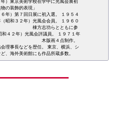
５年）東京美術学校在学中に光風会展初
然物の装飾的表現」
７回日展に初入選。 １９５４
（昭和３２年）光風会会員。 １９６０
に、 棟方志功らとともに参
）光風会評議員。 １９７１年
邸の為の 木版画４点制作。
会理事長などを歴任。 東京、横浜、シ
など、海外美術館にも作品所蔵多数。