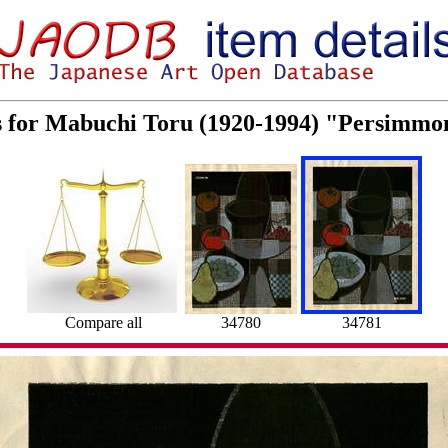
s for Mabuchi Toru (1920-1994) "Persimmo
Compare all
34780
34781