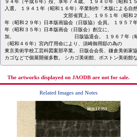
９４年（平成６年）歿、享年７４歳。 １９４０年（昭和１
入選。 １９４１年（昭和１６年）卒業制作「木版による自
文部省買上。 １９５１年（昭和２６年）第
年（昭和２９年）日本版画協会（日版協）会員。 １９５７年
年（昭和３５年）日本版画会（日版会）創立
加。 日版協退会。 １９６７年（昭和４２年
（昭和４６年）宮内庁用命により、須崎御用
東京美術学校工芸科図案部卒業。 日版会会長、鎌倉美術家協
カゴなどで個展開催多数。 シカゴ美術館、ボストン美術館
The artworks displayed on JAODB are not for sale.
Related Images and Notes