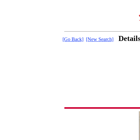
Detail
[Go Back]
[New Search]