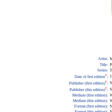
Artist:
M
Title:
P
Series:
T
?
1
Date of first edition
:
?
S
Publisher (first edition)
:
?
S
Publisher (this edition)
:
Medium (first edition):
W
Medium (this edition):
W
Format (first edition):
N
Format (this edition):
N