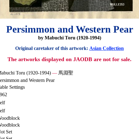
Persimmon and Western Pear
by Mabuchi Toru (1920-1994)
Original caretaker of this artwork:
Asian Collection
The artworks displayed on JAODB are not for sale.
abuchi Toru (1920-1994)
—
馬淵聖
ersimmon and Western Pear
able Settings
962
elf
elf
oodblock
oodblock
ot Set
ot Set