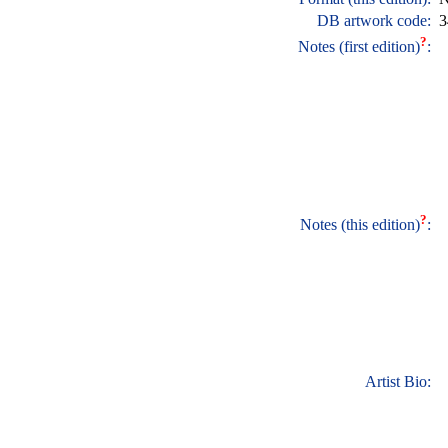
DB artwork code:
3
?
Notes (first edition)
:
?
Notes (this edition)
:
Artist Bio: