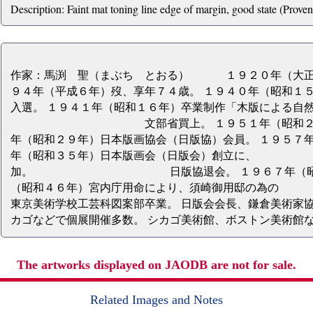
Description: Faint mat toning line edge of margin, good state (Prove
作家：馬渕 聖（まぶち とおる） １９２０年（大
９４年（平成６年）歿、享年７４歳。 １９４０年（昭和１
入選。 １９４１年（昭和１６年）卒業制作「木版による自
文部省買上。 １９５１年（昭和２６年）第
年（昭和２９年）日本版画協会（日版協）会員。 １９５７年
年（昭和３５年）日本版画会（日版会）創立
加。 日版協退会。 １９６７年（昭和４２年
（昭和４６年）宮内庁用命により、須崎御用
東京美術学校工芸科図案部卒業。 日版会会長、鎌倉美術家協
カゴなどで個展開催多数。 シカゴ美術館、ボストン美術館
The artworks displayed on JAODB are not for sale.
Related Images and Notes