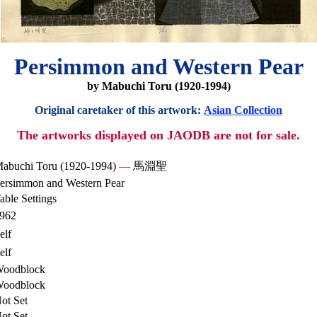
Persimmon and Western Pear
by Mabuchi Toru (1920-1994)
Original caretaker of this artwork:
Asian Collection
The artworks displayed on JAODB are not for sale.
abuchi Toru (1920-1994)
—
馬淵聖
ersimmon and Western Pear
able Settings
962
elf
elf
oodblock
oodblock
ot Set
ot Set