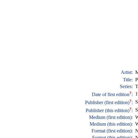
Artist:
M
Title:
P
Series:
T
?
1
Date of first edition
:
?
S
Publisher (first edition)
:
?
S
Publisher (this edition)
:
Medium (first edition):
W
Medium (this edition):
W
Format (first edition):
N
Format (this edition):
N