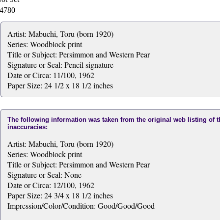
4780
Artist: Mabuchi, Toru (born 1920)
Series: Woodblock print
Title or Subject: Persimmon and Western Pear
Signature or Seal: Pencil signature
Date or Circa: 11/100, 1962
Paper Size: 24 1/2 x 18 1/2 inches
The following information was taken from the original web listing of 
inaccuracies:
Artist: Mabuchi, Toru (born 1920)
Series: Woodblock print
Title or Subject: Persimmon and Western Pear
Signature or Seal: None
Date or Circa: 12/100, 1962
Paper Size: 24 3/4 x 18 1/2 inches
Impression/Color/Condition: Good/Good/Good