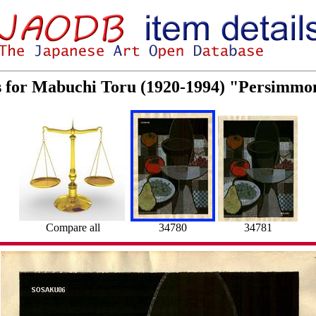
s for Mabuchi Toru (1920-1994) "Persimmo
Compare all
34780
34781