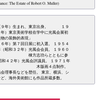
nance: The Estate of Robert O. Muller)
正９年）生まれ、東京出身。 １９
５年）東京美術学校在学中に光風会展初
然物の装飾的表現」
７回日展に初入選。 １９５４
（昭和３２年）光風会会員。 １９６０
に、 棟方志功らとともに参
）光風会評議員。 １９７１年
邸の為の 木版画４点制作。
会理事長などを歴任。 東京、横浜、シ
など、海外美術館にも作品所蔵多数。