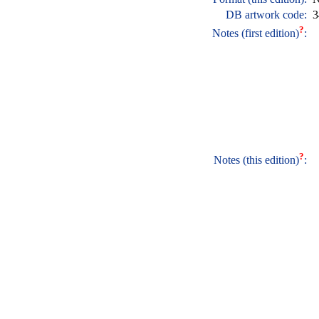
DB artwork code:
3
?
Notes (first edition)
:
?
Notes (this edition)
: