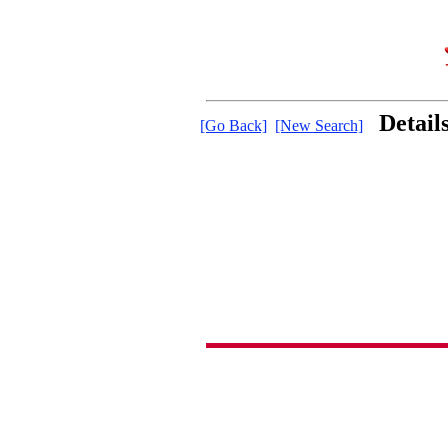
Detail
[Go Back]
[New Search]