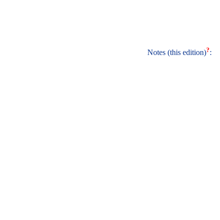
?
Notes (this edition)
: