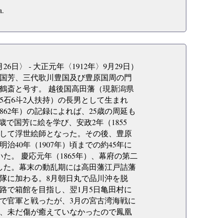
a.
6日〉 - 大正元年〈1912年〉9月29日）
国芳、三代歌川豊国及び豊原国周の門
鶴斎と号す。 越後国高田藩（現新潟県
石6斗2人扶持）の長男として生まれ
62年）の記録によれば、25歳の周延も
5歳で国芳に絵を学び、安政2年（1855
して浮世絵師となった。その後、豊原
40年（1907年）頃までの約45年に
。 慶応元年（1865年）、幕府の第二
続した。幕末の動乱期には高田藩江戸詰藩
義隊に加わる。8月朝日丸で品川沖を脱
路で箱館を目指し、翌1月5日亀田村に
で官軍と戦ったが、3月の宮古湾海戦に
、未だ傷が癒えていなかったので鳳凰