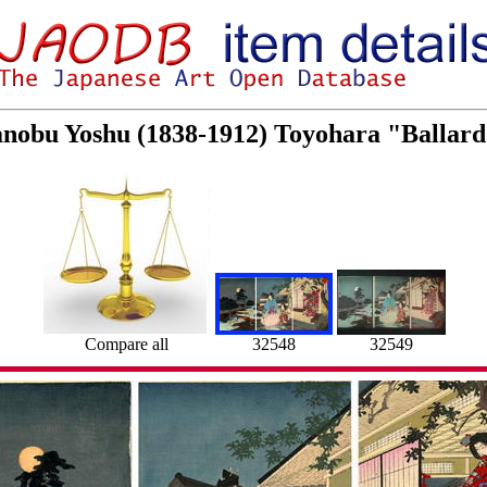
kanobu Yoshu (1838-1912) Toyohara "Ballar
Compare all
32549
32548