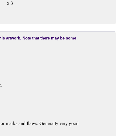
 ｘ3
this artwork. Note that there may be some
.
nor marks and flaws. Generally very good