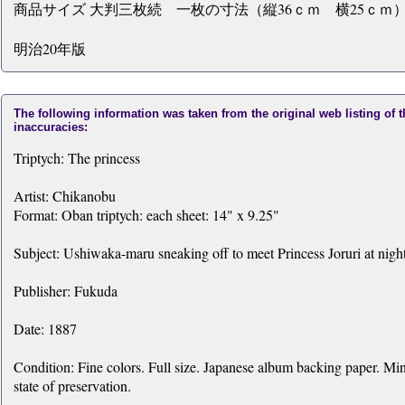
商品サイズ 大判三枚続 一枚の寸法（縦36ｃｍ 横25ｃｍ）
明治20年版
The following information was taken from the original web listing of 
inaccuracies:
Triptych: The princess
Artist: Chikanobu
Format: Oban triptych: each sheet: 14" x 9.25"
Subject: Ushiwaka-maru sneaking off to meet Princess Joruri at night
Publisher: Fukuda
Date: 1887
Condition: Fine colors. Full size. Japanese album backing paper. Mi
state of preservation.