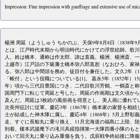
Impression: Fine impression with gauffrage and extensive use of mic
楊洲 周延（ようしゅう ちかのぶ、天保9年8月8日〈1838年9月2
とは、江戸時代末期から明治時代にかけての浮世絵師。歌川
人。姓は橋本、通称は作太郎、諱は直義。楊洲、楊洲斎、一
上越市）江戸詰の下級藩士橋本弥八郎直恕（なおひろ、家禄5
る。弥八郎は中間頭を務め、徒目付を兼任した。文久2年（18
「帳付」という役職についている[1]。 嘉永5年（1852年）1
年）頃から三代目豊国につき、二代目歌川芳鶴、一鶴斎と称
国周門下に転じて周延と号した。周延の作画期は文久頃から明治
及んだ。周延は3枚続の風俗画を得意とし、美人画に優れていた
次長州征討に従軍。慶応3年（1867年）橋本家の家督を相
士が結成した神木隊に属し、慶応4年（1868年）5月上野彰
走、すぐに長鯨丸に乗り換え、11月北海道の福島に上陸、陸
到着。榎本武揚麾下の滝川具綏指揮第一大隊四番小隊のもと
おいて回天丸に乗り込み重傷を負う。戊辰戦争終結後に降服