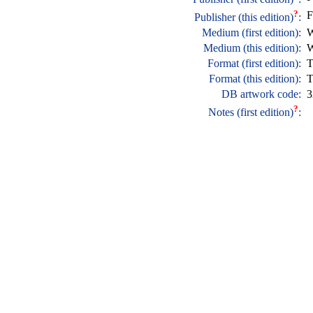
?
F
Publisher (this edition)
:
Medium (first edition):
W
Medium (this edition):
W
Format (first edition):
T
Format (this edition):
T
DB artwork code:
3
?
Notes (first edition)
: