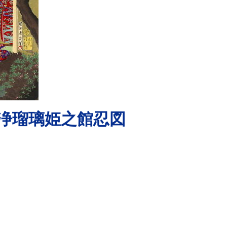
浄瑠璃姫之館忍図