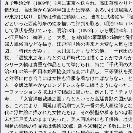
丸で明治2年（1869年）8月に東京へ送られ、高田藩預か
錮50日、高田藩から家禄半知または降格、あるいは隠居廃
が東京に戻り、以降は作画に精励した。 当初は武者絵や「
どといった西南戦争の絵を描いて評判を取る。明治15年（18
して褒状を受けている。明治28年（1895年）から明治30年
い江戸城の「御表」と「大奥」を3枚続の豪華版の錦絵で発
婦人風俗画などを描き、江戸浮世絵の再来と大変な人気を博
図、「時代かがみ」、「大川渡し舟」などの他、「千代田の大
枚、「温故東之花」などの江戸時代には描くことができなか
シリーズ物は貴重な作品として挙げられ、特に「千代田の大
治30年の第一回日本絵画協会共進会に出品し、三等褒状を受
と対等に付き合うには女性も洋服を着なければならない」と
人、令嬢は華やかなロングドレスを身に纏うようになった。
ーファッションを取上げて錦絵に描いた。例として「チャリ
寿」、「女官洋服裁縫之図」などといった宮廷貴顕の図があ
る。これにより、周延は明治期で人気一番の美人画絵師とな
代に浮世絵に描かれた女性たちは、その髪型や着るものは新
未だ江戸美人のままであった。美人画以外にも子供絵、歴史
周延の錦絵の作品数は錦絵820点、版本30種[2]と多数に
いても屈指の人であった。門人には楊斎延一、吉川霊華、鍋田玉