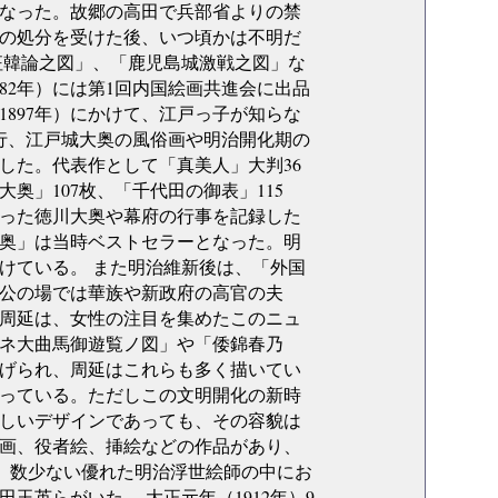
りとなった。故郷の高田で兵部省よりの禁
人の処分を受けた後、いつ頃かは不明だ
征韓論之図」、「鹿児島城激戦之図」な
82年）には第1回内国絵画共進会に出品
（1897年）にかけて、江戸っ子が知らな
行、江戸城大奥の風俗画や明治開化期の
した。代表作として「真美人」大判36
奥」107枚、「千代田の御表」115
った徳川大奥や幕府の行事を記録した
奥」は当時ベストセラーとなった。明
けている。 また明治維新後は、「外国
公の場では華族や新政府の高官の夫
周延は、女性の注目を集めたこのニュ
ネ大曲馬御遊覧ノ図」や「倭錦春乃
げられ、周延はこれらも多く描いてい
っている。ただしこの文明開化の新時
しいデザインであっても、その容貌は
画、役者絵、挿絵などの作品があり、
上り、数少ない優れた明治浮世絵師の中にお
英らがいた。 大正元年（1912年）9