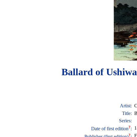
Ballard of Ushiw
Artist:
C
Title:
B
Series:
?
1
Date of first edition
:
?
F
Publisher (first edition)
: