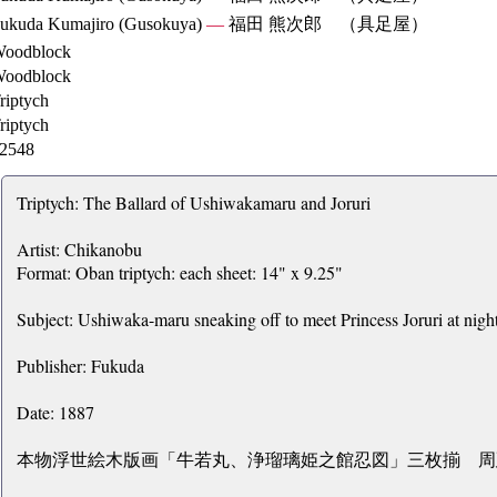
ukuda Kumajiro (Gusokuya)
—
福田 熊次郎 （具足屋）
oodblock
oodblock
riptych
riptych
2548
Triptych: The Ballard of Ushiwakamaru and Joruri
Artist: Chikanobu
Format: Oban triptych: each sheet: 14" x 9.25"
Subject: Ushiwaka-maru sneaking off to meet Princess Joruri at night
Publisher: Fukuda
Date: 1887
本物浮世絵木版画「牛若丸、浄瑠璃姫之館忍図」三枚揃 