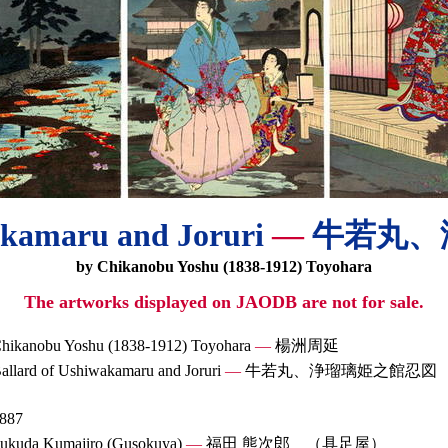
akamaru and Joruri
—
牛若丸、
by Chikanobu Yoshu (1838-1912) Toyohara
The artworks displayed on JAODB are not for sale.
hikanobu Yoshu (1838-1912) Toyohara
—
楊洲周延
allard of Ushiwakamaru and Joruri
—
牛若丸、浄瑠璃姫之館忍図
887
ukuda Kumajiro (Gusokuya)
—
福田 熊次郎 （具足屋）