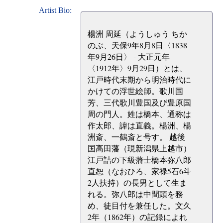
Artist Bio:
楊洲 周延（ようしゅう ちか
のぶ、天保9年8月8日〈1838
年9月26日〉 - 大正元年
〈1912年〉9月29日）とは、
江戸時代末期から明治時代に
かけての浮世絵師。歌川国
芳、三代歌川豊国及び豊原国
周の門人。姓は橋本、通称は
作太郎、諱は直義。楊洲、楊
洲斎、一鶴斎と号す。 越後
国高田藩（現新潟県上越市）
江戸詰の下級藩士橋本弥八郎
直恕（なおひろ、家禄5石6斗
2人扶持）の長男として生ま
れる。弥八郎は中間頭を務
め、徒目付を兼任した。文久
2年（1862年）の記録によれ