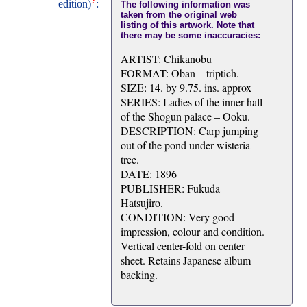
?
edition)
:
The following information was
taken from the original web
listing of this artwork. Note that
there may be some inaccuracies:
ARTIST: Chikanobu
FORMAT: Oban – triptich.
SIZE: 14. by 9.75. ins. approx
SERIES: Ladies of the inner hall
of the Shogun palace – Ooku.
DESCRIPTION: Carp jumping
out of the pond under wisteria
tree.
DATE: 1896
PUBLISHER: Fukuda
Hatsujiro.
CONDITION: Very good
impression, colour and condition.
Vertical center-fold on center
sheet. Retains Japanese album
backing.