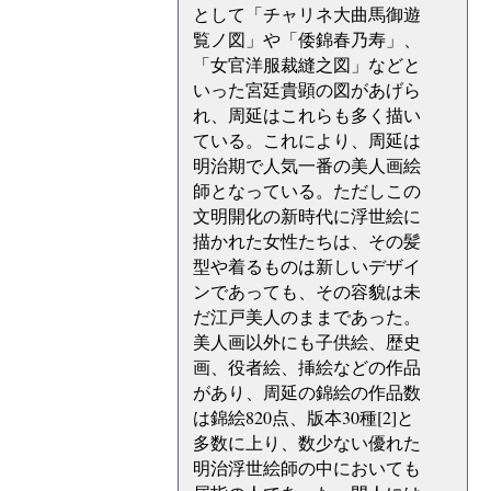
として「チャリネ大曲馬御遊
覧ノ図」や「倭錦春乃寿」、
「女官洋服裁縫之図」などと
いった宮廷貴顕の図があげら
れ、周延はこれらも多く描い
ている。これにより、周延は
明治期で人気一番の美人画絵
師となっている。ただしこの
文明開化の新時代に浮世絵に
描かれた女性たちは、その髪
型や着るものは新しいデザイ
ンであっても、その容貌は未
だ江戸美人のままであった。
美人画以外にも子供絵、歴史
画、役者絵、挿絵などの作品
があり、周延の錦絵の作品数
は錦絵820点、版本30種[2]と
多数に上り、数少ない優れた
明治浮世絵師の中においても