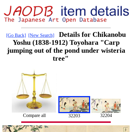
Details for Chikanobu
[Go Back]
[New Search]
Yoshu (1838-1912) Toyohara "Carp
jumping out of the pond under wisteria
tree"
Compare all
32204
32203