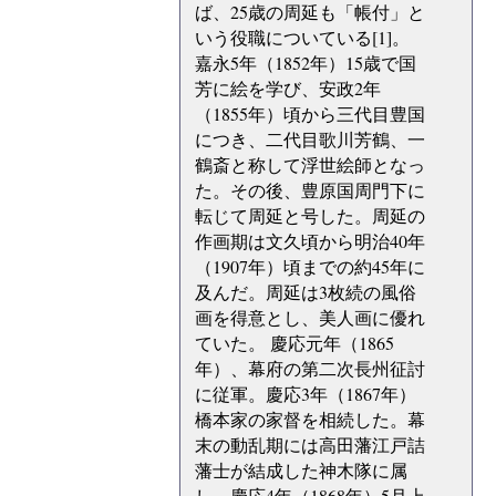
ば、25歳の周延も「帳付」と
いう役職についている[1]。
嘉永5年（1852年）15歳で国
芳に絵を学び、安政2年
（1855年）頃から三代目豊国
につき、二代目歌川芳鶴、一
鶴斎と称して浮世絵師となっ
た。その後、豊原国周門下に
転じて周延と号した。周延の
作画期は文久頃から明治40年
（1907年）頃までの約45年に
及んだ。周延は3枚続の風俗
画を得意とし、美人画に優れ
ていた。 慶応元年（1865
年）、幕府の第二次長州征討
に従軍。慶応3年（1867年）
橋本家の家督を相続した。幕
末の動乱期には高田藩江戸詰
藩士が結成した神木隊に属
し、慶応4年（1868年）5月上