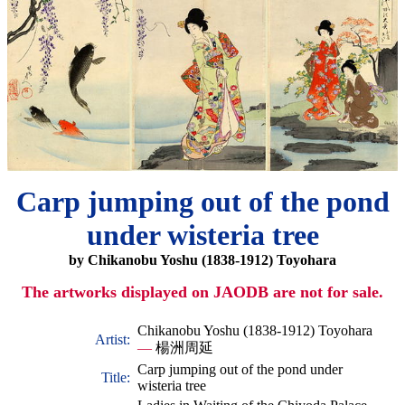
Carp jumping out of the pond
under wisteria tree
by Chikanobu Yoshu (1838-1912) Toyohara
The artworks displayed on JAODB are not for sale.
Chikanobu Yoshu (1838-1912) Toyohara
Artist:
—
楊洲周延
Carp jumping out of the pond under
Title:
wisteria tree