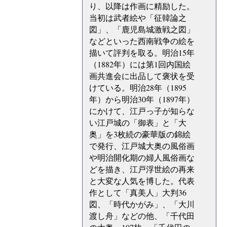
り、以降は作画に精励した。
当初は武者絵や「征韓論之
図」、「鹿児島城激戦之図」
などといった西南戦争の絵を
描いて評判を取る。明治15年
（1882年）には第1回内国絵
画共進会に出品して褒状を受
けている。明治28年（1895
年）から明治30年（1897年）
にかけて、江戸っ子が知らな
い江戸城の「御表」と「大
奥」を3枚続の豪華版の錦絵
で発行、江戸城大奥の風俗画
や明治開化期の婦人風俗画な
どを描き、江戸浮世絵の再来
と大変な人気を博した。代表
作として「真美人」大判36
図、「時代かがみ」、「大川
渡し舟」などの他、「千代田