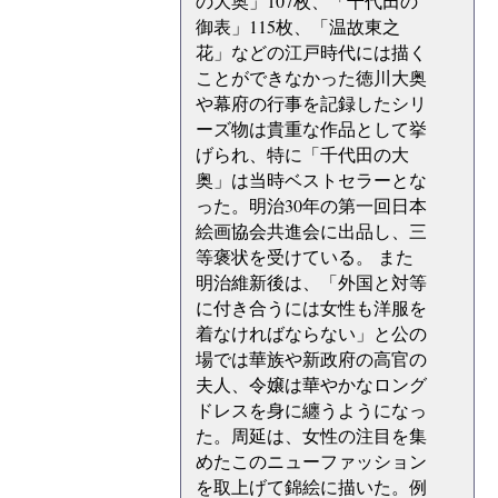
の大奥」107枚、「千代田の
御表」115枚、「温故東之
花」などの江戸時代には描く
ことができなかった徳川大奥
や幕府の行事を記録したシリ
ーズ物は貴重な作品として挙
げられ、特に「千代田の大
奥」は当時ベストセラーとな
った。明治30年の第一回日本
絵画協会共進会に出品し、三
等褒状を受けている。 また
明治維新後は、「外国と対等
に付き合うには女性も洋服を
着なければならない」と公の
場では華族や新政府の高官の
夫人、令嬢は華やかなロング
ドレスを身に纏うようになっ
た。周延は、女性の注目を集
めたこのニューファッション
を取上げて錦絵に描いた。例