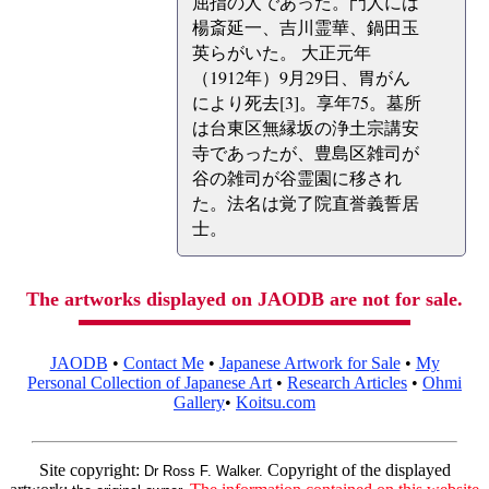
屈指の人であった。門人には
楊斎延一、吉川霊華、鍋田玉
英らがいた。 大正元年
（1912年）9月29日、胃がん
により死去[3]。享年75。墓所
は台東区無縁坂の浄土宗講安
寺であったが、豊島区雑司が
谷の雑司が谷霊園に移され
た。法名は覚了院直誉義誓居
士。
The artworks displayed on JAODB are not for sale.
JAODB
•
Contact Me
•
Japanese Artwork for Sale
•
My
Personal Collection of Japanese Art
•
Research Articles
•
Ohmi
Gallery
•
Koitsu.com
Site copyright:
Copyright of the displayed
Dr Ross F. Walker.