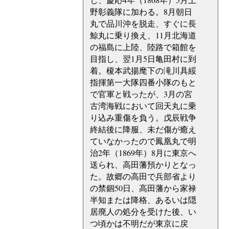
野彰義隊に加わる。8月朝日
丸で品川沖を脱走、すぐに長
鯨丸に乗り換え、11月北海道
の福島に上陸、陸路で箱館を
目指し、翌1月5日亀田村に到
着。榎本武揚麾下の滝川具綏
指揮第一大隊四番小隊のもと
で官軍と戦ったが、3月の宮
古湾海戦において回天丸に乗
り込み重傷を負う。戊辰戦争
終結後に降服、未だ傷が癒え
ていなかったので鳳凰丸で明
治2年（1869年）8月に東京へ
送られ、高田藩預かりとなっ
た。故郷の高田で兵部省より
の禁錮50日、高田藩から家禄
半知または降格、あるいは隠
居廃人の処分を受けた後、い
つ頃かは不明だが東京に戻