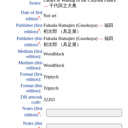
Ladies in Waiting of the Chiyoda Palace
Series:
—
千代田之大奥
Date of first
Not set
?
edition
:
Publisher (first
Fukuda Hatsujiro (Gusokuya)
—
福田
?
初次郎 （具足屋）
edition)
:
Publisher (this
Fukuda Hatsujiro (Gusokuya)
—
福田
?
初次郎 （具足屋）
edition)
:
Medium (first
Woodblock
edition):
Medium (this
Woodblock
edition):
Format (first
Triptych
edition):
Format (this
Triptych
edition):
DB artwork
32203
code:
Notes (first
?
edition)
:
Notes (this