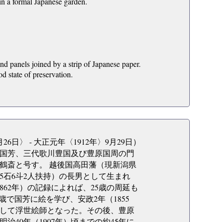
 in a formal Japanese garden.
nd panels joined by a strip of Japanese paper.
 state of preservation.
6日〉 - 大正元年〈1912年〉9月29日）
国芳、三代歌川豊国及び豊原国周の門
鶴斎と号す。 越後国高田藩（現新潟県
石6斗2人扶持）の長男として生まれ
62年）の記録によれば、25歳の周延も
5歳で国芳に絵を学び、安政2年（1855
して浮世絵師となった。その後、豊原
40年（1907年）頃までの約45年に