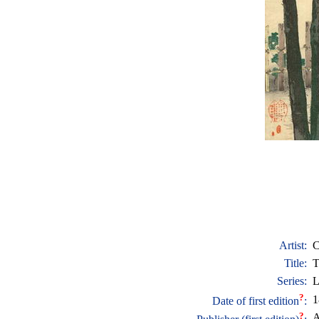
Artist:
C
Title:
T
Series:
L
?
1
Date of first edition
:
?
A