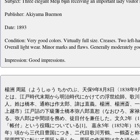
Subject: Three elegant Meiji bijin receiving an important lady visitor
Publisher: Akiyama Buemon
Date: 1893
Condition: Very good colors. Virtually full size. Creases. Two left-ha
Overall light wear. Minor marks and flaws. Generally moderately good
Impression: Good impressions.
楊洲 周延（ようしゅう ちかのぶ、天保9年8月8日〈1838年9月2
とは、江戸時代末期から明治時代にかけての浮世絵師。歌川
人。姓は橋本、通称は作太郎、諱は直義。楊洲、楊洲斎、一
上越市）江戸詰の下級藩士橋本弥八郎直恕（なおひろ、家禄5
る。弥八郎は中間頭を務め、徒目付を兼任した。文久2年（18
「帳付」という役職についている[1]。 嘉永5年（1852年）1
年）頃から三代目豊国につき、二代目歌川芳鶴、一鶴斎と称
国周門下に転じて周延と号した。周延の作画期は文久頃から明治