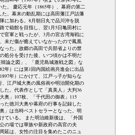
。 慶応元年（1865年）、幕府の第二
続した。幕末の動乱期には高田藩江戸詰藩
義隊に加わる。8月朝日丸で品川沖を脱
路で箱館を目指し、翌1月5日亀田村に
で官軍と戦ったが、3月の宮古湾海戦に
、未だ傷が癒えていなかったので鳳凰
りとなった。故郷の高田で兵部省よりの禁
人の処分を受けた後、いつ頃かは不明だ
征韓論之図」、「鹿児島城激戦之図」な
82年）には第1回内国絵画共進会に出品
（1897年）にかけて、江戸っ子が知らな
行、江戸城大奥の風俗画や明治開化期の
した。代表作として「真美人」大判36
奥」107枚、「千代田の御表」115
った徳川大奥や幕府の行事を記録した
奥」は当時ベストセラーとなった。明
けている。 また明治維新後は、「外国
公の場では華族や新政府の高官の夫
周延は、女性の注目を集めたこのニュ