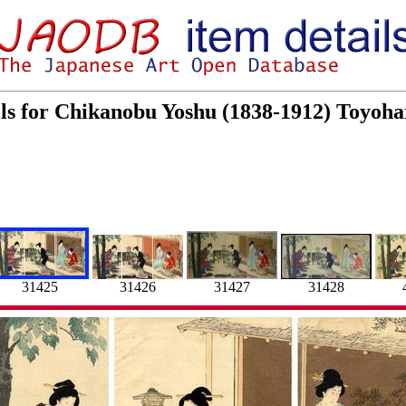
ils for Chikanobu Yoshu (1838-1912) Toyoh
31426
31427
31428
31425