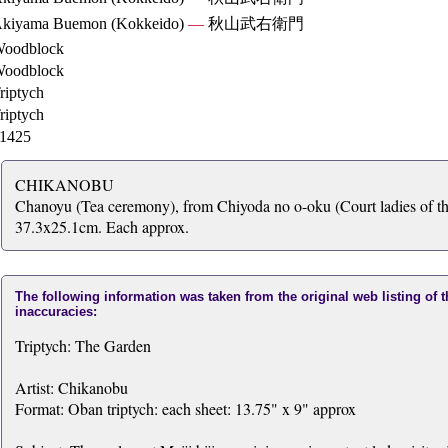
kiyama Buemon (Kokkeido)
—
秋山武右衛門
oodblock
oodblock
riptych
riptych
1425
CHIKANOBU
Chanoyu (Tea ceremony), from Chiyoda no o-oku (Court ladies of the
37.3x25.1cm. Each approx.
The following information was taken from the original web listing of 
inaccuracies:
Triptych: The Garden
Artist: Chikanobu
Format: Oban triptych: each sheet: 13.75" x 9" approx