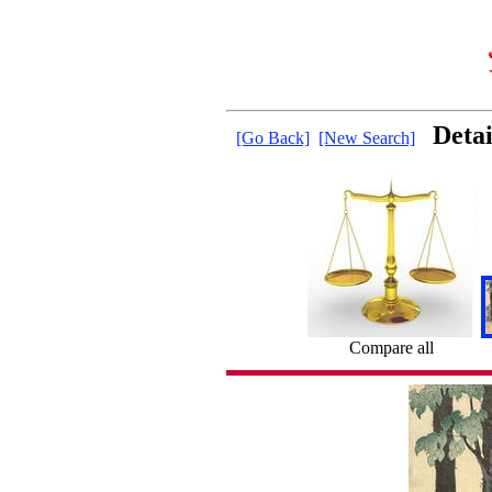
Deta
[Go Back]
[New Search]
Compare all