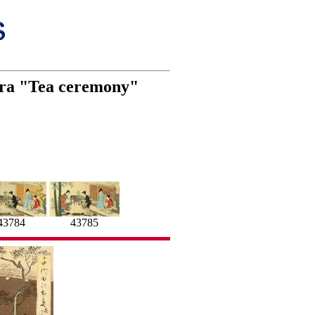
ara "Tea ceremony"
43784
43785