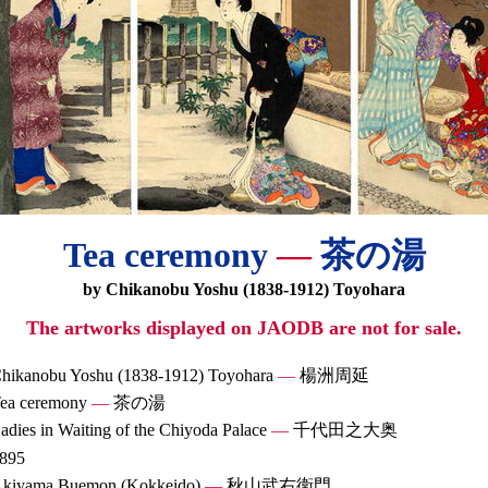
Tea ceremony
—
茶の湯
by Chikanobu Yoshu (1838-1912) Toyohara
The artworks displayed on JAODB are not for sale.
hikanobu Yoshu (1838-1912) Toyohara
—
楊洲周延
ea ceremony
—
茶の湯
adies in Waiting of the Chiyoda Palace
—
千代田之大奥
895
kiyama Buemon (Kokkeido)
—
秋山武右衛門