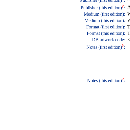
Publisher (first edition)
:
?
A
Publisher (this edition)
:
Medium (first edition):
W
Medium (this edition):
W
Format (first edition):
T
Format (this edition):
T
DB artwork code:
3
?
Notes (first edition)
:
?
Notes (this edition)
: