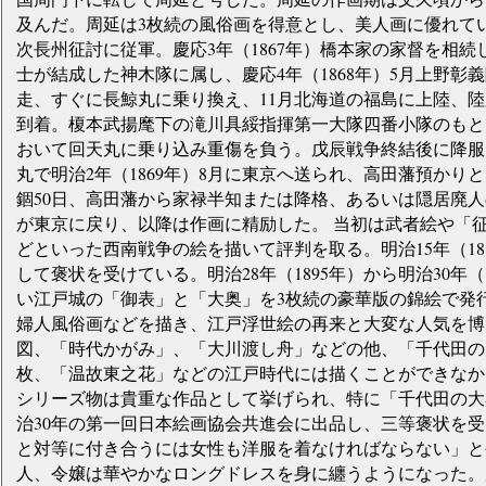
及んだ。周延は3枚続の風俗画を得意とし、美人画に優れていた
次長州征討に従軍。慶応3年（1867年）橋本家の家督を相
士が結成した神木隊に属し、慶応4年（1868年）5月上野彰
走、すぐに長鯨丸に乗り換え、11月北海道の福島に上陸、陸
到着。榎本武揚麾下の滝川具綏指揮第一大隊四番小隊のもと
おいて回天丸に乗り込み重傷を負う。戊辰戦争終結後に降服
丸で明治2年（1869年）8月に東京へ送られ、高田藩預か
錮50日、高田藩から家禄半知または降格、あるいは隠居廃
が東京に戻り、以降は作画に精励した。 当初は武者絵や「
どといった西南戦争の絵を描いて評判を取る。明治15年（18
して褒状を受けている。明治28年（1895年）から明治30年
い江戸城の「御表」と「大奥」を3枚続の豪華版の錦絵で発
婦人風俗画などを描き、江戸浮世絵の再来と大変な人気を博
図、「時代かがみ」、「大川渡し舟」などの他、「千代田の大
枚、「温故東之花」などの江戸時代には描くことができなか
シリーズ物は貴重な作品として挙げられ、特に「千代田の大
治30年の第一回日本絵画協会共進会に出品し、三等褒状を受
と対等に付き合うには女性も洋服を着なければならない」と
人、令嬢は華やかなロングドレスを身に纏うようになった。