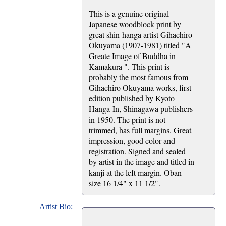
This is a genuine original
Japanese woodblock print by
great shin-hanga artist Gihachiro
Okuyama (1907-1981) titled "A
Greate Image of Buddha in
Kamakura ". This print is
probably the most famous from
Gihachiro Okuyama works, first
edition published by Kyoto
Hanga-In, Shinagawa publishers
in 1950. The print is not
trimmed, has full margins. Great
impression, good color and
registration. Signed and sealed
by artist in the image and titled in
kanji at the left margin. Oban
size 16 1/4" x 11 1/2".
Artist Bio: