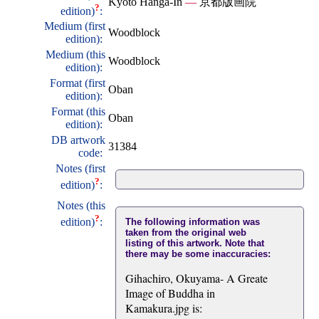
Kyoto Hanga-In
—
京都版画院
?
edition)
:
Medium (first
Woodblock
edition):
Medium (this
Woodblock
edition):
Format (first
Oban
edition):
Format (this
Oban
edition):
DB artwork
31384
code:
Notes (first
?
edition)
:
Notes (this
?
edition)
:
The following information was
taken from the original web
listing of this artwork. Note that
there may be some inaccuracies:
Gihachiro, Okuyama- A Greate
Image of Buddha in
Kamakura.jpg is: