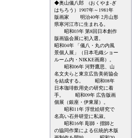
◆奥山儀八郎 (おくやま-ぎ
はちろう）1907年～1981年
版画家 明治40年 2月山形
県寒河江市に生まれる。
昭和03年 第8回日本創作
版画協会展に初入選。
昭和04年 「儀八・丸の内風
景個人展」（日本毛織ショー
ルーム内・NIKKE画廊）。
昭和06年 河野鷹思、山
名文夫らと東京広告美術協会
を結成する。 昭和08年
日本珈琲飲用史の研究に着
手。 昭和09年 広告版画
個展（銀座・伊東屋）。
昭和11年 浮世絵研究で
名高い石井研堂に私淑。
昭和16年 彫師・摺師と
の協同作業による伝統的木版
画制作を開始。 昭和20