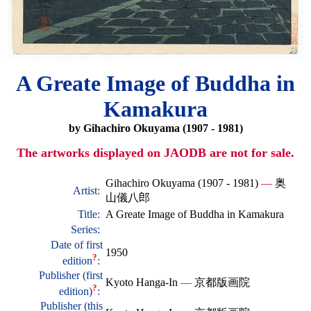
A Greate Image of Buddha in
Kamakura
by Gihachiro Okuyama (1907 - 1981)
The artworks displayed on JAODB are not for sale.
Gihachiro Okuyama (1907 - 1981)
—
奥
Artist:
山儀八郎
Title:
A Greate Image of Buddha in Kamakura
Series:
Date of first
1950
?
edition
:
Publisher (first
Kyoto Hanga-In
—
京都版画院
?
edition)
:
Publisher (this