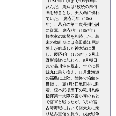
（1907年）頃までの約45年に
及んだ。周延は3枚続の風俗
画を得意とし、美人画に優れ
ていた。 慶応元年（1865
年）、幕府の第二次長州征討
に従軍。慶応3年（1867年）
橋本家の家督を相続した。幕
末の動乱期には高田藩江戸詰
藩士が結成した神木隊に属
し、慶応4年（1868年）5月上
野彰義隊に加わる。8月朝日
丸で品川沖を脱走、すぐに長
鯨丸に乗り換え、11月北海道
の福島に上陸、陸路で箱館を
目指し、翌1月5日亀田村に到
着。榎本武揚麾下の滝川具綏
指揮第一大隊四番小隊のもと
で官軍と戦ったが、3月の宮
古湾海戦において回天丸に乗
り込み重傷を負う。戊辰戦争