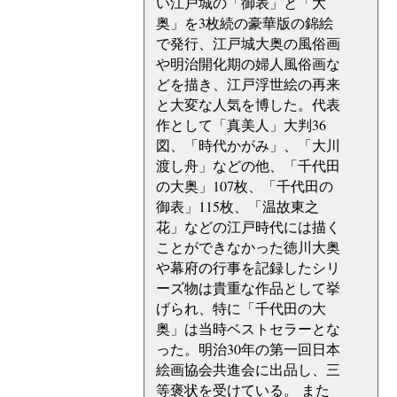
い江戸城の「御表」と「大
奥」を3枚続の豪華版の錦絵
で発行、江戸城大奥の風俗画
や明治開化期の婦人風俗画な
どを描き、江戸浮世絵の再来
と大変な人気を博した。代表
作として「真美人」大判36
図、「時代かがみ」、「大川
渡し舟」などの他、「千代田
の大奥」107枚、「千代田の
御表」115枚、「温故東之
花」などの江戸時代には描く
ことができなかった徳川大奥
や幕府の行事を記録したシリ
ーズ物は貴重な作品として挙
げられ、特に「千代田の大
奥」は当時ベストセラーとな
った。明治30年の第一回日本
絵画協会共進会に出品し、三
等褒状を受けている。 また