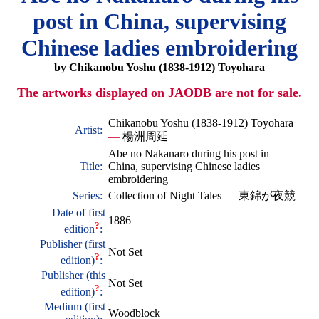
post in China, supervising
Chinese ladies embroidering
by Chikanobu Yoshu (1838-1912) Toyohara
The artworks displayed on JAODB are not for sale.
Chikanobu Yoshu (1838-1912) Toyohara
Artist:
—
楊洲周延
Abe no Nakanaro during his post in
Title:
China, supervising Chinese ladies
embroidering
Series:
Collection of Night Tales
—
東錦が夜競
Date of first
1886
?
edition
:
Publisher (first
Not Set
?
edition)
:
Publisher (this
Not Set
?
edition)
:
Medium (first
Woodblock