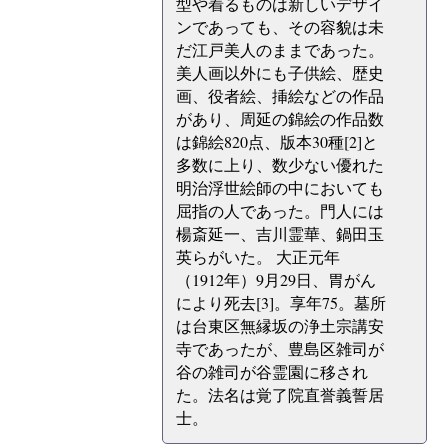
型や着るものは新しいデザイ
ンであっても、その容貌は未
だ江戸美人のままであった。
美人画以外にも子供絵、歴史
画、役者絵、挿絵などの作品
があり、周延の錦絵の作品数
は錦絵820点、版本30種[2]と
多数に上り、数少ない優れた
明治浮世絵師の中においても
屈指の人であった。門人には
楊斎延一、吉川霊華、鍋田玉
英らがいた。 大正元年
（1912年）9月29日、胃がん
により死去[3]。享年75。墓所
は台東区無縁坂の浄土宗講安
寺であったが、豊島区雑司が
谷の雑司が谷霊園に移され
た。法名は覚了院直誉義誓居
士。