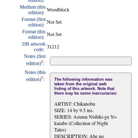
edition):
Medium (this
Woodblock
edition):
Format (first
Not Set
edition):
Format (this
Not Set
edition):
DB artwork
31212
code:
Notes (first
?
edition)
:
Notes (this
?
edition)
:
The following information was
taken from the original web
listing of this artwork. Note that
there may be some inaccuracies:
ARTIST: Chikanobu
SIZE: 14 by 9.5 ins.
SERIES: Azuma Nishiki-ga Yo-
kurabe (Collection of Night
Tales)
DESCRIPTION: Abe no