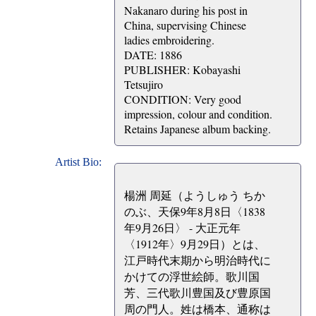
Nakanaro during his post in
China, supervising Chinese
ladies embroidering.
DATE: 1886
PUBLISHER: Kobayashi
Tetsujiro
CONDITION: Very good
impression, colour and condition.
Retains Japanese album backing.
Artist Bio:
楊洲 周延（ようしゅう ちか
のぶ、天保9年8月8日〈1838
年9月26日〉 - 大正元年
〈1912年〉9月29日）とは、
江戸時代末期から明治時代に
かけての浮世絵師。歌川国
芳、三代歌川豊国及び豊原国
周の門人。姓は橋本、通称は