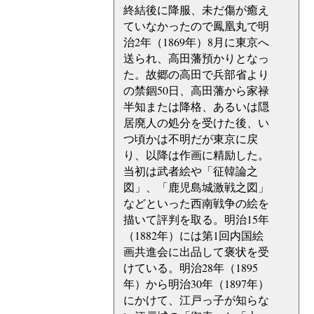
終結後に降服、未だ傷が癒え
ていなかったので鳳凰丸で明
治2年（1869年）8月に東京へ
送られ、高田藩預かりとなっ
た。故郷の高田で兵部省より
の禁錮50日、高田藩から家禄
半知または降格、あるいは隠
居廃人の処分を受けた後、い
つ頃かは不明だが東京に戻
り、以降は作画に精励した。
当初は武者絵や「征韓論之
図」、「鹿児島城激戦之図」
などといった西南戦争の絵を
描いて評判を取る。明治15年
（1882年）には第1回内国絵
画共進会に出品して褒状を受
けている。明治28年（1895
年）から明治30年（1897年）
にかけて、江戸っ子が知らな