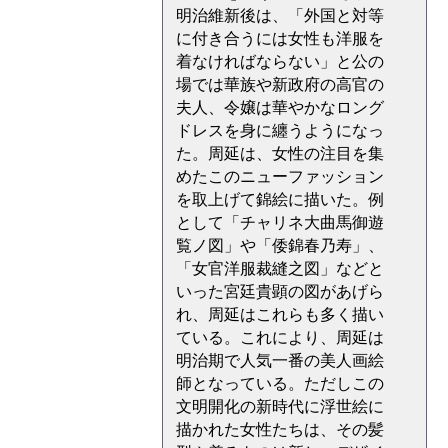
明治維新後は、「外国と対等
に付き合うには女性も洋服を
着なければならない」と公の
場では華族や新政府の高官の
夫人、令嬢は華やかなロング
ドレスを身に纏うようになっ
た。周延は、女性の注目を集
めたこのニューファッション
を取上げて錦絵に描いた。例
として「チャリネ大曲馬御遊
覧ノ図」や「倭錦春乃寿」、
「女官洋服裁縫之図」などと
いった宮廷貴顕の図があげら
れ、周延はこれらも多く描い
ている。これにより、周延は
明治期で人気一番の美人画絵
師となっている。ただしこの
文明開化の新時代に浮世絵に
描かれた女性たちは、その髪