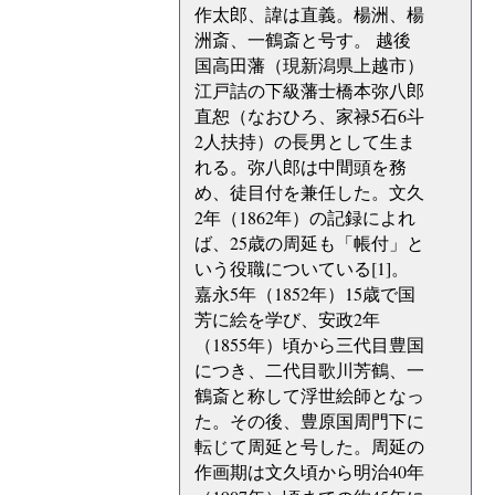
作太郎、諱は直義。楊洲、楊
洲斎、一鶴斎と号す。 越後
国高田藩（現新潟県上越市）
江戸詰の下級藩士橋本弥八郎
直恕（なおひろ、家禄5石6斗
2人扶持）の長男として生ま
れる。弥八郎は中間頭を務
め、徒目付を兼任した。文久
2年（1862年）の記録によれ
ば、25歳の周延も「帳付」と
いう役職についている[1]。
嘉永5年（1852年）15歳で国
芳に絵を学び、安政2年
（1855年）頃から三代目豊国
につき、二代目歌川芳鶴、一
鶴斎と称して浮世絵師となっ
た。その後、豊原国周門下に
転じて周延と号した。周延の
作画期は文久頃から明治40年