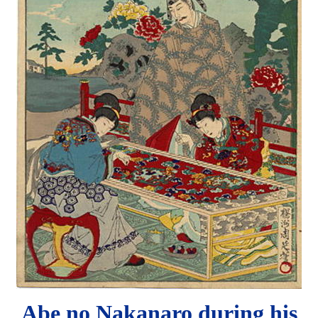
Abe no Nakanaro during his