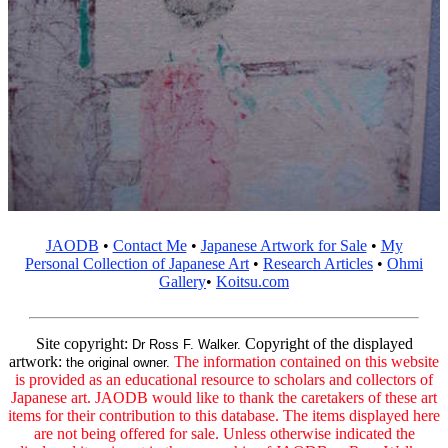
JAODB
•
Contact Me
•
Japanese Artwork for Sale
•
My
Personal Collection of Japanese Art
•
Research Articles
•
Ohmi
Gallery
•
Koitsu.com
Site copyright:
Copyright of the displayed
Dr Ross F. Walker.
artwork:
The information contained on this website
the original owner.
is provided as an educational resource to scholars and collectors of
Japanese art. JAODB would like to thank the caretakers of these art
items for their contribution to this database. The items displayed here
are not being offered for sale. Unless otherwise indicated the