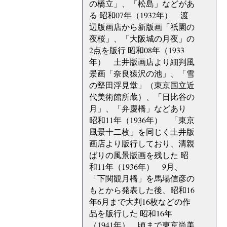
の橋立」、「松島」などがあ
る 昭和07年（1932年） 渡
辺版画店から新版画「祇園の
夜桜」、「大阪城の月夜」の
2点を版行 昭和08年（1933
年） 土井版画店より細判風
景画「奈良猿沢の池」、「雪
の堅田浮見堂」（東京国立近
代美術館所蔵）、「日比谷の
月」、「弁慶橋」などあり
昭和11年（1936年） 「東京
風景十二枚」を同じく土井版
画店より版行しており、清親
ばりの風景版画を残した 昭
和11年（1936年） 9月、
「下関観月橋」を馬場信彦の
もとから発表した後、昭和16
年6月まで大判16枚などの作
品を版行した 昭和16年
（1941年） 頃まで東京尚美