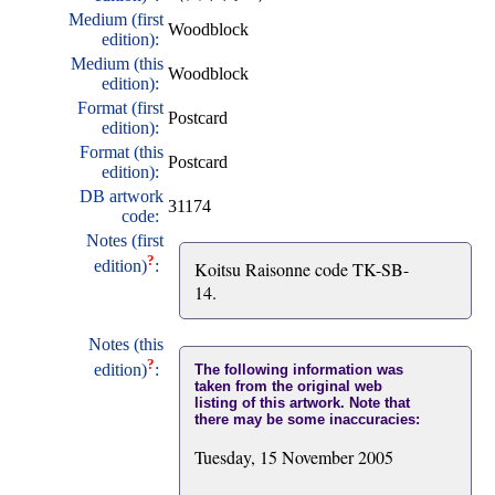
Medium (first
Woodblock
edition):
Medium (this
Woodblock
edition):
Format (first
Postcard
edition):
Format (this
Postcard
edition):
DB artwork
31174
code:
Notes (first
?
edition)
:
Koitsu Raisonne code TK-SB-
14.
Notes (this
?
edition)
:
The following information was
taken from the original web
listing of this artwork. Note that
there may be some inaccuracies:
Tuesday, 15 November 2005