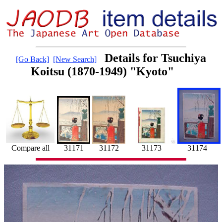
Details for Tsuchiya
[Go Back]
[New Search]
Koitsu (1870-1949) "Kyoto"
31172
31171
31174
Compare all
31173