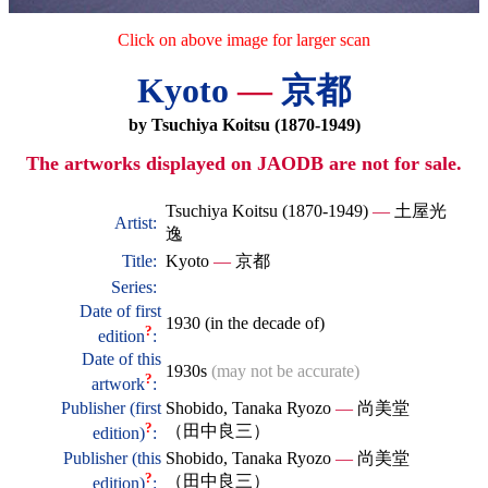
Click on above image for larger scan
Kyoto
—
京都
by Tsuchiya Koitsu (1870-1949)
The artworks displayed on JAODB are not for sale.
Tsuchiya Koitsu (1870-1949)
—
土屋光
Artist:
逸
Title:
Kyoto
—
京都
Series:
Date of first
1930 (in the decade of)
?
edition
:
Date of this
1930s
(may not be accurate)
?
artwork
:
Publisher (first
Shobido, Tanaka Ryozo
—
尚美堂
?
（田中良三）
edition)
:
Publisher (this
Shobido, Tanaka Ryozo
—
尚美堂
?
（田中良三）
edition)
: