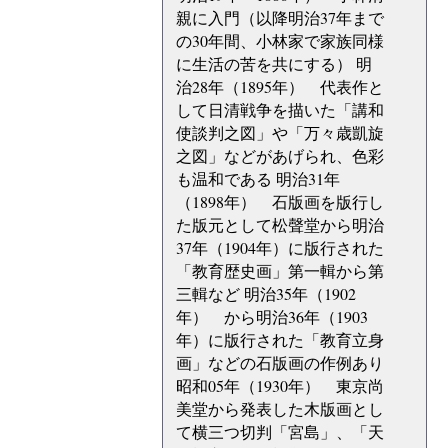
親に入門（以降明治37年まで
の30年間、小林家で家族同様
に生活の苦を共にする） 明
治28年（1895年） 代表作と
して日清戦争を描いた「講和
使談判之図」や「万々歳凱旋
之図」などがあげられ、色彩
も温和である 明治31年
（1898年） 石版画を版行し
た版元として松聲堂から明治
37年（1904年）に版行された
「教育歴史画」第一輯から第
三輯など 明治35年（1902
年） から明治36年（1903
年）に版行された「教育立身
画」などの石版画の作例あり
昭和05年（1930年） 東京尚
美堂から発表した木版画とし
て横三つ切判「宮島」、「天