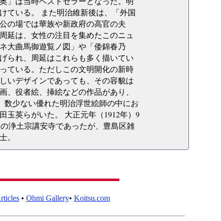
奥」は当時ベストセラーとなった。明
けている。 また明治維新後は、「外国
公の場では華族や新政府の高官の夫
周延は、女性の注目を集めたこのニュ
ネ大曲馬御遊覧ノ図」や「倭錦春乃
げられ、周延はこれらも多く描いてい
っている。ただしこの文明開化の新時
しいデザインであっても、その容貌は
画、役者絵、挿絵などの作品があり、
上り、数少ない優れた明治浮世絵師の中にお
英らがいた。 大正元年（1912年）9
縁坂の浄土宗講安寺であったが、豊島区雑
士。
ticles
•
Ohmi Gallery
•
Koitsu.com