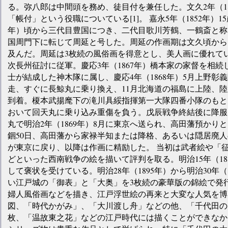
る。弥八郎は中間頭を務め、徒目付を兼任した。文久2年（18
「帳付」という役職についている[1]。 嘉永5年（1852年）1
年）頃から三代目豊国につき、二代目歌川芳鶴、一鶴斎と称
国周門下に転じて周延と号した。周延の作画期は文久頃から明治
及んだ。周延は3枚続の風俗画を得意とし、美人画に優れていた
次長州征討に従軍。慶応3年（1867年）橋本家の家督を相
士が結成した神木隊に属し、慶応4年（1868年）5月上野彰
走、すぐに長鯨丸に乗り換え、11月北海道の福島に上陸、陸
到着。榎本武揚麾下の滝川具綏指揮第一大隊四番小隊のもと
おいて回天丸に乗り込み重傷を負う。戊辰戦争終結後に降服
丸で明治2年（1869年）8月に東京へ送られ、高田藩預か
錮50日、高田藩から家禄半知または降格、あるいは隠居廃
が東京に戻り、以降は作画に精励した。 当初は武者絵や「
どといった西南戦争の絵を描いて評判を取る。明治15年（18
して褒状を受けている。明治28年（1895年）から明治30年
い江戸城の「御表」と「大奥」を3枚続の豪華版の錦絵で発
婦人風俗画などを描き、江戸浮世絵の再来と大変な人気を博
図、「時代かがみ」、「大川渡し舟」などの他、「千代田の大
枚、「温故東之花」などの江戸時代には描くことができなか