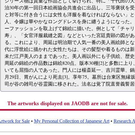
シリーズ物は貴重な作品として挙げられ、特に「千代田の大
治30年の第一回日本絵画協会共進会に出品し、三等褒状を受
と対等に付き合うには女性も洋服を着なければならない」と
人、令嬢は華やかなロングドレスを身に纏うようになった。
ーファッションを取上げて錦絵に描いた。例として「チャリ
寿」、「女官洋服裁縫之図」などといった宮廷貴顕の図があ
る。これにより、周延は明治期で人気一番の美人画絵師とな
代に浮世絵に描かれた女性たちは、その髪型や着るものは新
未だ江戸美人のままであった。美人画以外にも子供絵、歴史
周延の錦絵の作品数は錦絵820点、版本30種[2]と多数に
いても屈指の人であった。門人には楊斎延一、吉川霊華、鍋田玉
月29日、胃がんにより死去[3]。享年75。墓所は台東区無
司が谷の雑司が谷霊園に移された。法名は覚了院直誉義誓居
The artworks displayed on JAODB are not for sale.
rtwork for Sale
•
My Personal Collection of Japanese Art
•
Research Ar