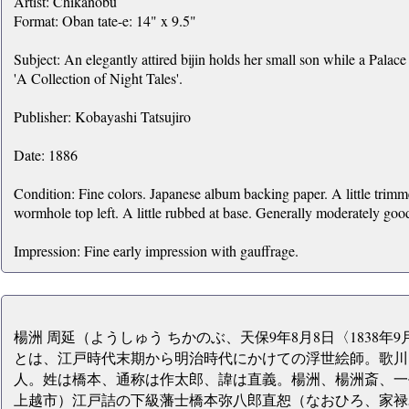
Artist: Chikanobu
Format: Oban tate-e: 14" x 9.5"
Subject: An elegantly attired bijin holds her small son while a Palac
'A Collection of Night Tales'.
Publisher: Kobayashi Tatsujiro
Date: 1886
Condition: Fine colors. Japanese album backing paper. A little trim
wormhole top left. A little rubbed at base. Generally moderately good
Impression: Fine early impression with gauffrage.
楊洲 周延（ようしゅう ちかのぶ、天保9年8月8日〈1838年9月2
とは、江戸時代末期から明治時代にかけての浮世絵師。歌川
人。姓は橋本、通称は作太郎、諱は直義。楊洲、楊洲斎、一
上越市）江戸詰の下級藩士橋本弥八郎直恕（なおひろ、家禄5