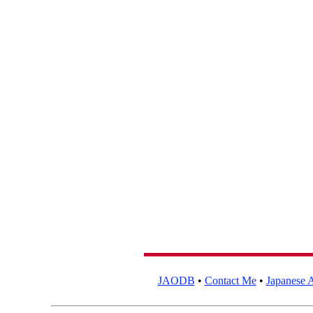
JAODB
•
Contact Me
•
Japanese A