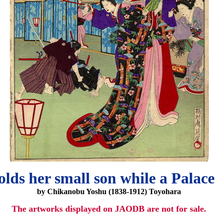
holds her small son while a Pala
by Chikanobu Yoshu (1838-1912) Toyohara
The artworks displayed on JAODB are not for sale.