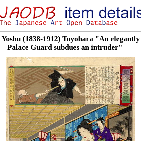
 Yoshu (1838-1912) Toyohara "An elegantly a
Palace Guard subdues an intruder"