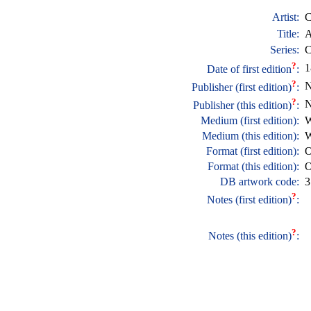
Artist:
C
Title:
A
Series:
C
?
1
Date of first edition
:
?
N
Publisher (first edition)
:
?
N
Publisher (this edition)
:
Medium (first edition):
W
Medium (this edition):
W
Format (first edition):
O
Format (this edition):
O
DB artwork code:
3
?
Notes (first edition)
:
?
Notes (this edition)
: