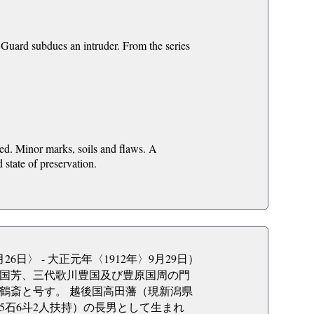
e Guard subdues an intruder. From the series
med. Minor marks, soils and flaws. A
 state of preservation.
6日〉 - 大正元年〈1912年〉9月29日）
国芳、三代歌川豊国及び豊原国周の門
鶴斎と号す。 越後国高田藩（現新潟県
石6斗2人扶持）の長男として生まれ