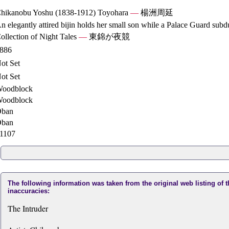
hikanobu Yoshu (1838-1912) Toyohara
—
楊洲周延
n elegantly attired bijin holds her small son while a Palace Guard subd
ollection of Night Tales
—
東錦が夜競
886
ot Set
ot Set
oodblock
oodblock
ban
ban
1107
The following information was taken from the original web listing of 
inaccuracies:
The Intruder