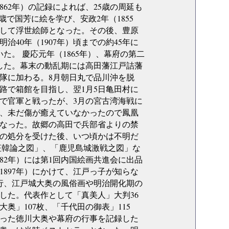
62年）の記録によれば、25歳の周延も
5歳で国芳に絵を学び、安政2年（1855
して浮世絵師となった。その後、豊原
40年（1907年）頃までの約45年に
。 慶応元年（1865年）、幕府の第二
続した。幕末の動乱期には高田藩江戸詰藩
義隊に加わる。8月朝日丸で品川沖を脱
路で箱館を目指し、翌1月5日亀田村に
で官軍と戦ったが、3月の宮古湾海戦に
、未だ傷が癒えていなかったので鳳凰
りとなった。故郷の高田で兵部省よりの禁
人の処分を受けた後、いつ頃かは不明だ
征韓論之図」、「鹿児島城激戦之図」な
82年）には第1回内国絵画共進会に出品
（1897年）にかけて、江戸っ子が知らな
行、江戸城大奥の風俗画や明治開化期の
した。代表作として「真美人」大判36
奥」107枚、「千代田の御表」115
った徳川大奥や幕府の行事を記録した