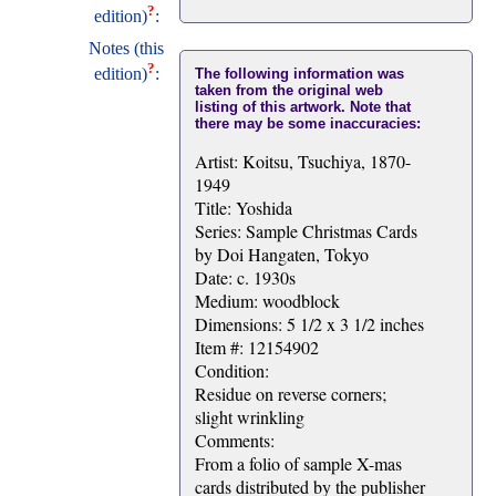
?
edition)
:
Notes (this
?
edition)
:
The following information was
taken from the original web
listing of this artwork. Note that
there may be some inaccuracies:
Artist: Koitsu, Tsuchiya, 1870-
1949
Title: Yoshida
Series: Sample Christmas Cards
by Doi Hangaten, Tokyo
Date: c. 1930s
Medium: woodblock
Dimensions: 5 1/2 x 3 1/2 inches
Item #: 12154902
Condition:
Residue on reverse corners;
slight wrinkling
Comments:
From a folio of sample X-mas
cards distributed by the publisher