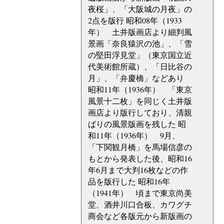
夜桜」、「大阪城の月夜」の
2点を版行 昭和08年（1933
年） 土井版画店より細判風
景画「奈良猿沢の池」、「雪
の堅田浮見堂」（東京国立近
代美術館所蔵）、「日比谷の
月」、「弁慶橋」などあり
昭和11年（1936年） 「東京
風景十二枚」を同じく土井版
画店より版行しており、清親
ばりの風景版画を残した 昭
和11年（1936年） 9月、
「下関観月橋」を馬場信彦の
もとから発表した後、昭和16
年6月まで大判16枚などの作
品を版行した 昭和16年
（1941年） 頃まで東京尚美
堂、酒井川口合板、カワグチ
商会など各版元から新版画の