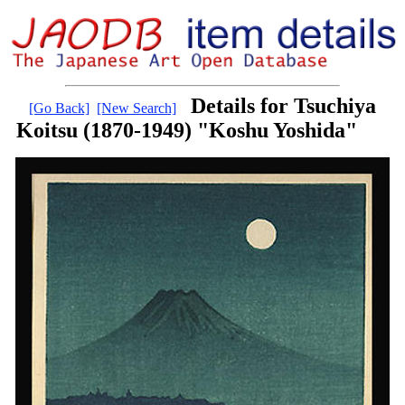
Details for Tsuchiya
[Go Back]
[New Search]
Koitsu (1870-1949) "Koshu Yoshida"