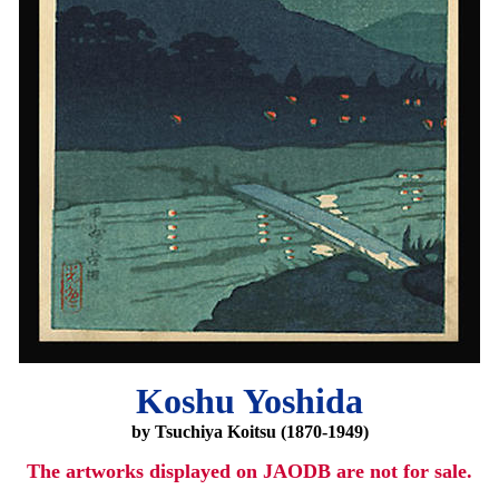
Koshu Yoshida
by Tsuchiya Koitsu (1870-1949)
The artworks displayed on JAODB are not for sale.