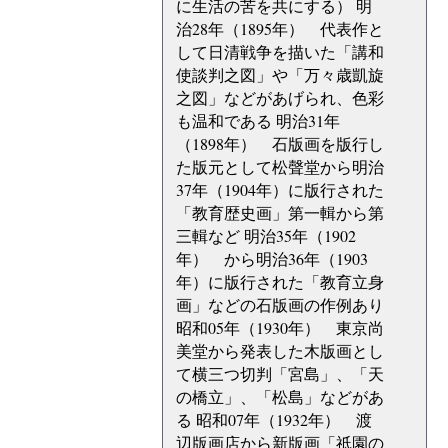
に生活の苦を共にする） 明
治28年（1895年） 代表作と
して日清戦争を描いた「講和
使談判之図」や「万々歳凱旋
之図」などがあげられ、色彩
も温和である 明治31年
（1898年） 石版画を版行し
た版元として松聲堂から明治
37年（1904年）に版行された
「教育歴史画」第一輯から第
三輯など 明治35年（1902
年） から明治36年（1903
年）に版行された「教育立身
画」などの石版画の作例あり
昭和05年（1930年） 東京尚
美堂から発表した木版画とし
て横三つ切判「宮島」、「天
の橋立」、「松島」などがあ
る 昭和07年（1932年） 渡
辺版画店から新版画「祇園の