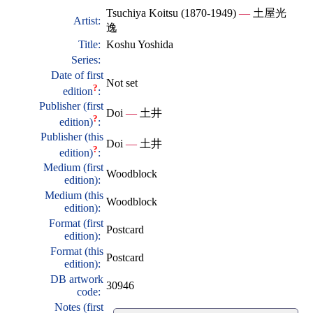
Tsuchiya Koitsu (1870-1949)
—
土屋光
Artist:
逸
Title:
Koshu Yoshida
Series:
Date of first
Not set
?
edition
:
Publisher (first
Doi
—
土井
?
edition)
:
Publisher (this
Doi
—
土井
?
edition)
:
Medium (first
Woodblock
edition):
Medium (this
Woodblock
edition):
Format (first
Postcard
edition):
Format (this
Postcard
edition):
DB artwork
30946
code:
Notes (first