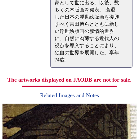
家として世に出る。以後、数
多くの木版画を発表。 衰退
した日本の浮世絵版画を復興
すべく吉田博らとともに新し
い浮世絵版画の叙情的世界
に、自然に肉薄する近代人の
視点を導入することにより、
独自の世界を展開した。享年
74歳。
The artworks displayed on JAODB are not for sale.
Related Images and Notes