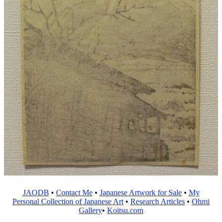
JAODB
•
Contact Me
•
Japanese Artwork for Sale
•
My
Personal Collection of Japanese Art
•
Research Articles
•
Ohmi
Gallery
•
Koitsu.com