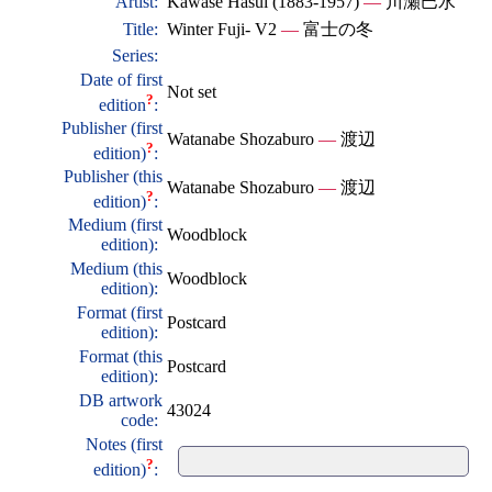
Artist:
Kawase Hasui (1883-1957)
—
川瀬巴水
Title:
Winter Fuji- V2
—
富士の冬
Series:
Date of first
Not set
?
edition
:
Publisher (first
Watanabe Shozaburo
—
渡辺
?
edition)
:
Publisher (this
Watanabe Shozaburo
—
渡辺
?
edition)
:
Medium (first
Woodblock
edition):
Medium (this
Woodblock
edition):
Format (first
Postcard
edition):
Format (this
Postcard
edition):
DB artwork
43024
code:
Notes (first
?
edition)
: