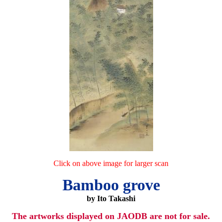
Click on above image for larger scan
Bamboo grove
by Ito Takashi
The artworks displayed on JAODB are not for sale.