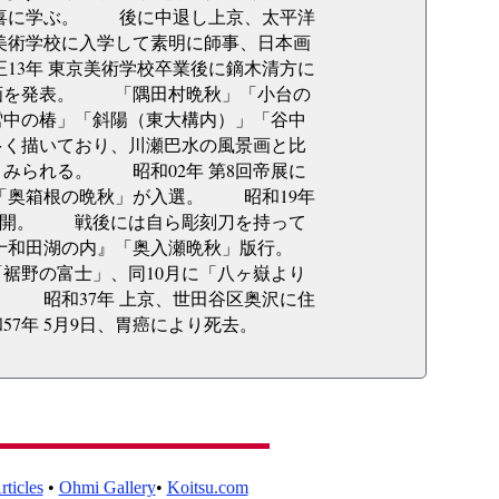
喜に学ぶ。 後に中退し上京、太平洋
美術学校に入学して素明に師事、日本画
3年 東京美術学校卒業後に鏑木清方に
画を発表。 「隅田村晩秋」「小台の
雪中の椿」「斜陽（東大構内）」「谷中
く描いており、川瀬巴水の風景画と比
られる。 昭和02年 第8回帝展に
は「奥箱根の晩秋」が入選。 昭和19年
疎開。 戦後には自ら彫刻刀を持って
十和田湖の内』「奥入瀬晩秋」版行。
裾野の富士」、同10月に「八ヶ嶽より
 昭和37年 上京、世田谷区奥沢に住
7年 5月9日、胃癌により死去。
ticles
•
Ohmi Gallery
•
Koitsu.com