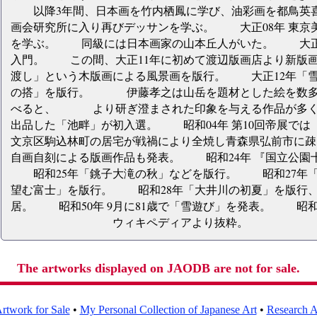
以降3年間、日本画を竹内栖鳳に学び、油彩画を都鳥英
画会研究所に入り再びデッサンを学ぶ。 大正08年 東京
を学ぶ。 同級には日本画家の山本丘人がいた。 大正1
入門。 この間、大正11年に初めて渡辺版画店より新版
渡し」という木版画による風景画を版行。 大正12年「
の搭」を版行。 伊藤孝之は山岳を題材とした絵を数多
べると、 より研ぎ澄まされた印象を与える作品が多くみ
出品した「池畔」が初入選。 昭和04年 第10回帝展で
文京区駒込林町の居宅が戦禍により全焼し青森県弘前市に
自画自刻による版画作品も発表。 昭和24年 『国立公園
昭和25年「銚子大滝の秋」などを版行。 昭和27年「
望む富士」を版行。 昭和28年「大井川の初夏」を版行、
居。 昭和50年 9月に81歳で「雪遊び」を発表。 昭和5
ウィキペディアより抜粋。
The artworks displayed on JAODB are not for sale.
rtwork for Sale
•
My Personal Collection of Japanese Art
•
Research Ar