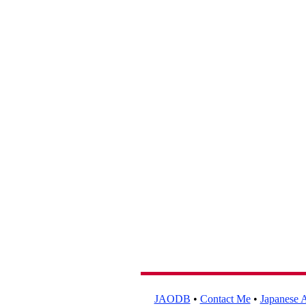
JAODB
•
Contact Me
•
Japanese A