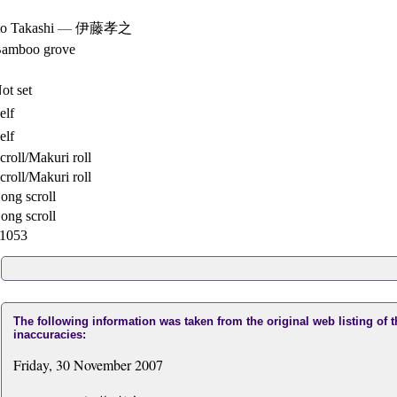
to Takashi
—
伊藤孝之
amboo grove
ot set
elf
elf
croll/Makuri roll
croll/Makuri roll
ong scroll
ong scroll
1053
The following information was taken from the original web listing of 
inaccuracies:
Friday, 30 November 2007