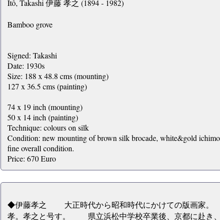
Itô, Takashi 伊藤 孝之 (1894 - 1982)
Bamboo grove
Signed: Takashi
Date: 1930s
Size: 188 x 48.8 cms (mounting)
127 x 36.5 cms (painting)
74 x 19 inch (mounting)
50 x 14 inch (painting)
Technique: colours on silk
Condition: new mounting of brown silk brocade, white&gold ichimo
fine overall condition.
Price: 670 Euro
◆伊藤孝之 大正時代から昭和時代にかけての版画家。 
孝。孝之と号す。 県立浜松中学校卒業後、京都に赴き、