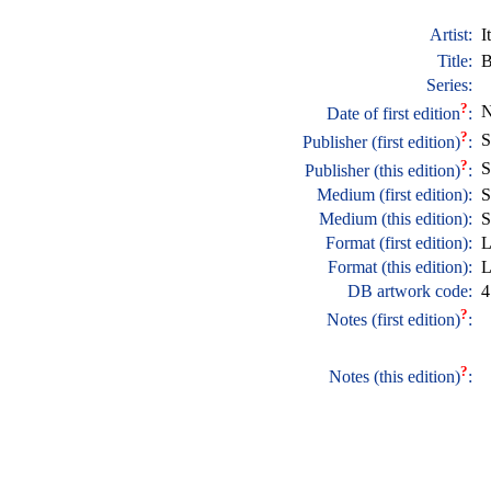
Artist:
I
Title:
B
Series:
?
N
Date of first edition
:
?
S
Publisher (first edition)
:
?
S
Publisher (this edition)
:
Medium (first edition):
S
Medium (this edition):
S
Format (first edition):
L
Format (this edition):
L
DB artwork code:
4
?
Notes (first edition)
:
?
Notes (this edition)
: