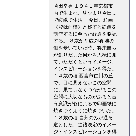
勝田幸男 １９４１年京都市
内で生まれ、幼少より今日ま
で嵯峨で生活。 今日、粒画
《登録商標》と称する絵画を
制作するに至った経過を略記
する。 ８歳か９歳の頃 池の
側を歩いていた時、将来自ら
が創りだした何かを人様に見
ていただくというイメージ、
インスピレーションを得た。
１４歳の頃 西宮市仁川の丘
で、目に見えないこの空間
に、果てしなくつながるこの
空間に大切なものがあると言
う意識が心にまるで印画紙に
焼きつくように焼きついた。
１８歳の頃 自分のみが通る
道とした、進路決定のイメー
ジ・インスピレーションを得