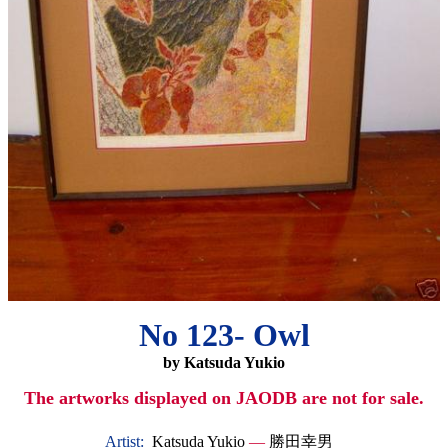
No 123- Owl
by Katsuda Yukio
The artworks displayed on JAODB are not for sale.
Artist:
Katsuda Yukio
—
勝田幸男