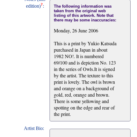
?
edition)
:
The following information was
taken from the original web
listing of this artwork. Note that
there may be some inaccuracies:
Monday, 26 June 2006
This is a print by Yukio Katsuda
purchased in Japan in about
1982 NO!. It is numbered
69/100 and is depiction No. 123
in the series of Owls.It is signed
by the artist. The texture to this
print is lovely. The owl is brown
and orange on a background of
gold, red, orange and brown.
There is some yellowing and
spotting on the edge and rear of
the print.
Artist Bio: