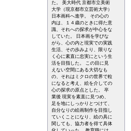
た。 美大時代 京都市立美術
大学（現京都市立芸術大学）
日本画科へ進学。 その心の
内は、１４歳のときに得た意
識、それへの探求が中心をな
していた。 日本画を学びな
がら、心の内と現実での実践
生活、その歩みより、限りな
く心に素直に忠実にという生
活を目指した。 この目に見
えない空間にある大切なも
の、それはミクロの世界で粒
になると考え、絵を介しての
心の探求の原点とした。 卒
業後 現実を素直に見つめ、
足を地にしっかりとつけて、
自分なりの絵画制作を目指し
ていくことになり、絵の具に
関しても、協力者を得て具体
化していった。 教育職には