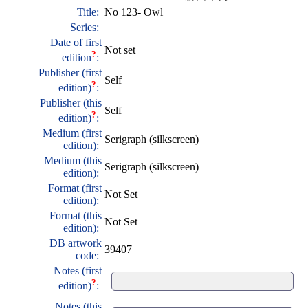
Title:
No 123- Owl
Series:
Date of first
Not set
?
edition
:
Publisher (first
Self
?
edition)
:
Publisher (this
Self
?
edition)
:
Medium (first
Serigraph (silkscreen)
edition):
Medium (this
Serigraph (silkscreen)
edition):
Format (first
Not Set
edition):
Format (this
Not Set
edition):
DB artwork
39407
code:
Notes (first
?
edition)
:
Notes (this