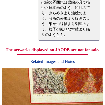
は絵の雰囲気は岩絵の具で描
いた日本画のよう、絵肌のて
り、きらめきより油絵のよ
う、各所の表現より版画のよ
う、細かい線描より刺繍のよ
う、粒子の織りなす綾より織
りのようとも。
The artworks displayed on JAODB are not for sale.
Related Images and Notes