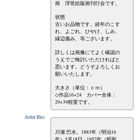
画 浮世絵版画刊行会です。
状態
古いお品物です。経年のこす
れ、よごれ、ひやけ、しみ、
縁辺傷み、等ございます。
詳しくは画像にてよく確認の
うえでご検討いただければと
思います。どうぞよろしくお
願いいたします。
大きさ（単位：ｃｍ）
◇作品16×24 カバー全体：
29×39程度です。
Artist Bio:
川瀬 巴水。1883年（明治16
年）5月18日 - 1957年（昭和