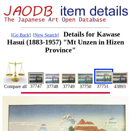
Details for Kawase
[Go Back]
[New Search]
Hasui (1883-1957) "Mt Unzen in Hizen
Province"
37751
37747
43893
37750
Compare all
37748
37749