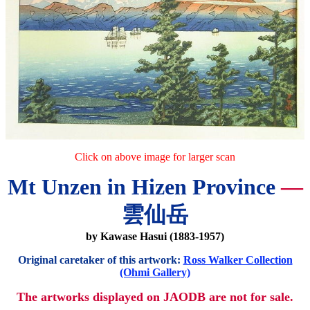
Click on above image for larger scan
Mt Unzen in Hizen Province
—
雲仙岳
by Kawase Hasui (1883-1957)
Original caretaker of this artwork:
Ross Walker Collection
(Ohmi Gallery)
The artworks displayed on JAODB are not for sale.