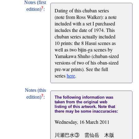
Notes (first
?
edition)
:
Dating of this chuban series
(note from Ross Walker): a note
included with a set I purchased
includes the date of 1974. This
chuban series actually included
10 prints: the 8 Hasui scenes as
well as two bijin-ga scenes by
Yamakawa Shuho (chuban-sized
versions of two of his oban-sized
pre-war prints). See the full
series
here
.
Notes (this
?
edition)
:
The following information was
taken from the original web
listing of this artwork. Note that
there may be some inaccuracies:
Wednesday, 16 March 2011
川瀬巴水③ 雲仙岳 木版