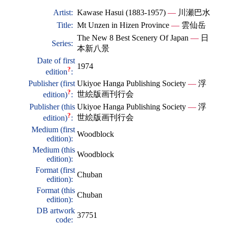
Artist:
Kawase Hasui (1883-1957)
—
川瀬巴水
Title:
Mt Unzen in Hizen Province
—
雲仙岳
The New 8 Best Scenery Of Japan
—
日
Series:
本新八景
Date of first
1974
?
edition
:
Publisher (first
Ukiyoe Hanga Publishing Society
—
浮
?
世絵版画刊行会
edition)
:
Publisher (this
Ukiyoe Hanga Publishing Society
—
浮
?
世絵版画刊行会
edition)
:
Medium (first
Woodblock
edition):
Medium (this
Woodblock
edition):
Format (first
Chuban
edition):
Format (this
Chuban
edition):
DB artwork
37751
code: