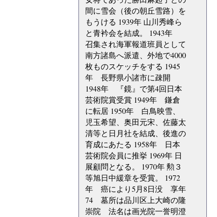
間に雪会（後の朝丘雪路）を
もうける 1939年 山川秀峰ら
と青衿会を結成。 1943年
召集され海軍報道班員として
南方諸島へ派遣、外地で4000
枚ものスケッチをする 1945
年 長野県小諸市に疎開
1948年 『鏡』で第4回日本
芸術院賞受賞 1949年 鎌倉
に転居 1950年 白鳥映雪、
児玉希望、奥田元宋、佐藤太
清等と日月社を結成、後進の
育成にあたる 1958年 日本
芸術院会員に推挙 1969年 日
展顧問となる。 1970年 勲３
等旭日中緩章を受賞。 1972
年 癌により5月8日没 享年
74 墓所は品川区上大崎の隆
崇院 法名は画光院一誉明澄