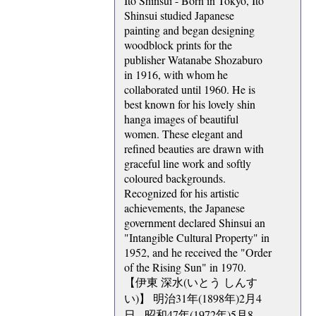
Ito Shinsui - Born in Tokyo, Ito
Shinsui studied Japanese
painting and began designing
woodblock prints for the
publisher Watanabe Shozaburo
in 1916, with whom he
collaborated until 1960. He is
best known for his lovely shin
hanga images of beautiful
women. These elegant and
refined beauties are drawn with
graceful line work and softly
coloured backgrounds.
Recognized for his artistic
achievements, the Japanese
government declared Shinsui an
"Intangible Cultural Property" in
1952, and he received the "Order
of the Rising Sun" in 1970.
【伊東 深水(いとう しんす
い)】 明治31年(1898年)2月4
日 - 昭和47年(1972年)5月8