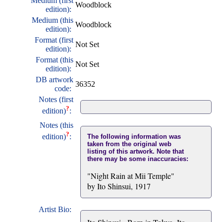
Medium (first
Woodblock
edition):
Medium (this
Woodblock
edition):
Format (first
Not Set
edition):
Format (this
Not Set
edition):
DB artwork
36352
code:
Notes (first
?
edition)
:
Notes (this
?
edition)
:
The following information was
taken from the original web
listing of this artwork. Note that
there may be some inaccuracies:
"Night Rain at Mii Temple"
by Ito Shinsui, 1917
Artist Bio: