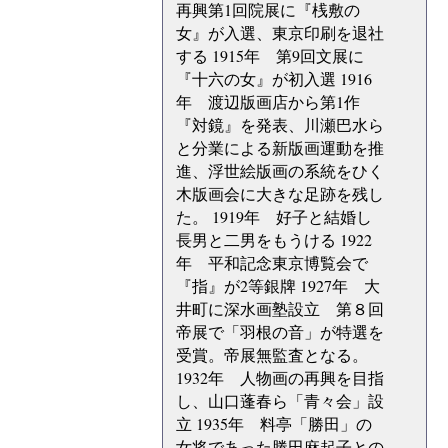
再興第1回院展に『桟敷の
女』が入選、東京印刷を退社
する 1915年 第9回文展に
『十六の女』が初入選 1916
年 渡辺版画店から第1作
『対鏡』を発表、川瀬巴水ら
と分業による新版画運動を推
進、浮世絵版画の系統をひく
木版画会に大きな足跡を残し
た。 1919年 好子と結婚し
長男と二男をもうける 1922
年 平和記念東京博覧会で
『指』が2等銀牌 1927年 大
井町に深水画塾設立 第８回
帝展で「羽根の音」が特選を
受賞。帝展無監査となる。
1932年 人物画の再興を目指
し、山口蓬春ら「青々会」設
立 1935年 料亭「勝田」の
女将であった勝田麻起子との