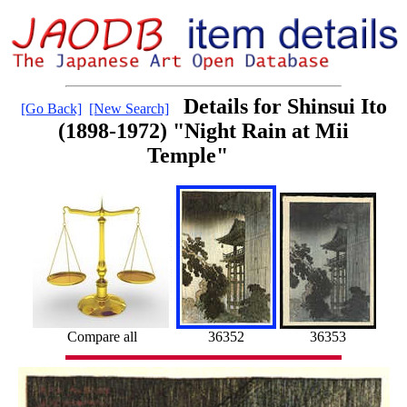
Details for Shinsui Ito
[Go Back]
[New Search]
(1898-1972) "Night Rain at Mii
Temple"
Compare all
36352
36353