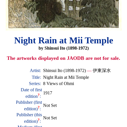
Night Rain at Mii Temple
by Shinsui Ito (1898-1972)
The artworks displayed on JAODB are not for sale.
Artist:
Shinsui Ito (1898-1972)
—
伊東深水
Title:
Night Rain at Mii Temple
Series:
8 Views of Ohmi
Date of first
1917
?
edition
:
Publisher (first
Not Set
?
edition)
:
Publisher (this
Not Set
?
edition)
: