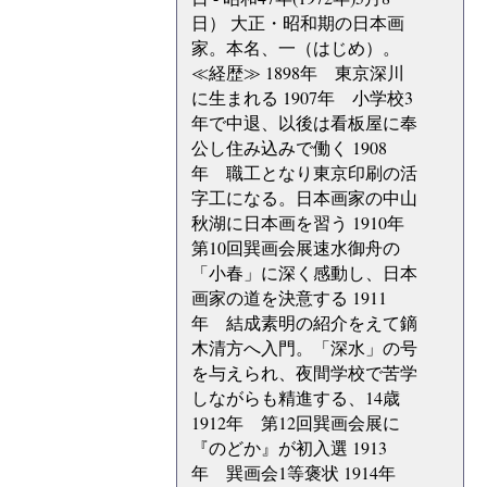
日） 大正・昭和期の日本画
家。本名、一（はじめ）。
≪経歴≫ 1898年 東京深川
に生まれる 1907年 小学校3
年で中退、以後は看板屋に奉
公し住み込みで働く 1908
年 職工となり東京印刷の活
字工になる。日本画家の中山
秋湖に日本画を習う 1910年
第10回巽画会展速水御舟の
「小春」に深く感動し、日本
画家の道を決意する 1911
年 結成素明の紹介をえて鏑
木清方へ入門。「深水」の号
を与えられ、夜間学校で苦学
しながらも精進する、14歳
1912年 第12回巽画会展に
『のどか』が初入選 1913
年 巽画会1等褒状 1914年