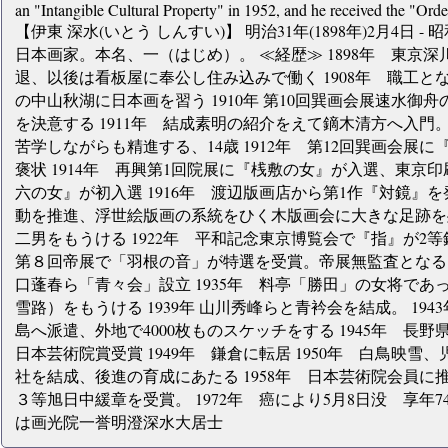
an "Intangible Cultural Property" in 1952, and he received the "Orde
【伊東 深水(いとう しんすい)】 明治31年(1898年)2月4日 - 
日本画家。本名、一（はじめ）。 ≪経歴≫ 1898年 東京深川
退、以後は看板屋に奉公し住み込みで働く 1908年 職工
の中山秋湖に日本画を習う 1910年 第10回巽画会展速水
を決意する 1911年 結成素明の紹介をえて鏑木清方へ入
苦学しながらも精進する、14歳 1912年 第12回巽画会展に『
褒状 1914年 再興第1回院展に『桟敷の女』が入選、東京印刷
六の女』が初入選 1916年 渡辺版画店から第1作『対鏡』
動を推進、浮世絵版画の系統をひく木版画会に大きな足跡を残
二男をもうける 1922年 平和記念東京博覧会で『指』が2等
第８回帝展で「羽根の音」が特選を受賞。帝展無監査となる。
口蓬春ら「青々会」設立 1935年 料亭「勝田」の女将で
雪路）をもうける 1939年 山川秀峰らと青衿会を結成。 1
島へ派遣、外地で4000枚ものスケッチをする 1945年 長野県
日本芸術院賞受賞 1949年 鎌倉に転居 1950年 白鳥映
社を結成、後進の育成にあたる 1958年 日本芸術院会員に推挙 1
３等旭日中緩章を受賞。 1972年 癌により5月8日没 享年
は画光院一誉明澄深水大居士