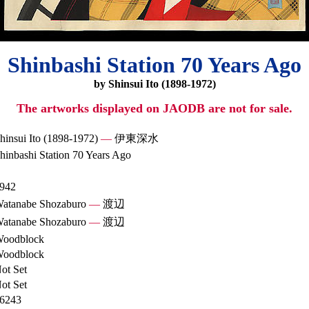
Shinbashi Station 70 Years Ago
by Shinsui Ito (1898-1972)
The artworks displayed on JAODB are not for sale.
hinsui Ito (1898-1972)
—
伊東深水
hinbashi Station 70 Years Ago
942
atanabe Shozaburo
—
渡辺
atanabe Shozaburo
—
渡辺
oodblock
oodblock
ot Set
ot Set
6243