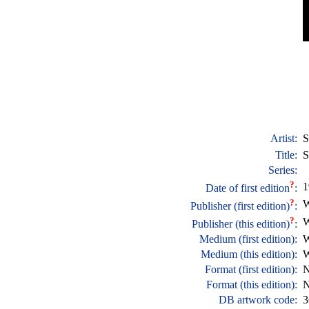
Artist:
S
Title:
S
Series:
?
1
Date of first edition
:
?
W
Publisher (first edition)
:
?
W
Publisher (this edition)
:
Medium (first edition):
W
Medium (this edition):
W
Format (first edition):
N
Format (this edition):
N
DB artwork code:
3