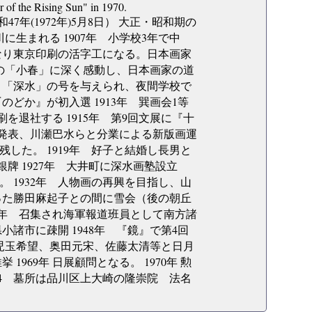
r of the Rising Sun" in 1970.
昭和47年(1972年)5月8日） 大正・昭和期の
に生まれる 1907年 小学校3年で中
となり東京印刷の活字工になる。日本画家
御舟の「小春」に深く感動し、日本画家の道
門。「深水」の号を与えられ、夜間学校で
のどか』が初入選 1913年 巽画会1等
を退社する 1915年 第9回文展に『十
を発表、川瀬巴水らと分業による新版画運
した。 1919年 好子と結婚し長男と
銀牌 1927年 大井町に深水画塾設立
 1932年 人物画の再興を目指し、山
あった勝田麻起子との間に雪会（後の朝丘
943年 召集され海軍報道班員として南方諸
小諸市に疎開 1948年 『鏡』で第4回
雪、児玉希望、奥田元宋、佐藤太清等と日月
969年 日展顧問となる。 1970年 勲
74 墓所は品川区上大崎の隆崇院 法名