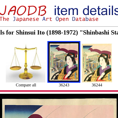
ls for Shinsui Ito (1898-1972) "Shinbashi S
Compare all
36243
36244