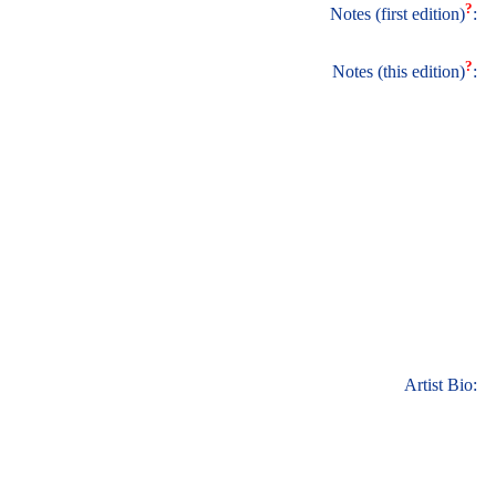
?
Notes (first edition)
:
?
Notes (this edition)
:
Artist Bio: