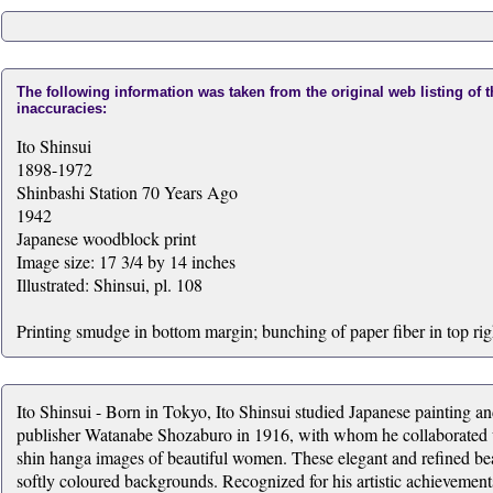
The following information was taken from the original web listing of 
inaccuracies:
Ito Shinsui
1898-1972
Shinbashi Station 70 Years Ago
1942
Japanese woodblock print
Image size: 17 3/4 by 14 inches
Illustrated: Shinsui, pl. 108
Printing smudge in bottom margin; bunching of paper fiber in top rig
Ito Shinsui - Born in Tokyo, Ito Shinsui studied Japanese painting a
publisher Watanabe Shozaburo in 1916, with whom he collaborated un
shin hanga images of beautiful women. These elegant and refined bea
softly coloured backgrounds. Recognized for his artistic achievemen