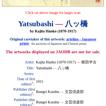
Click on above image for larger scan
Yatsubashi
—
八ッ橋
by Kajita Hanko (1870-1917)
Original caretaker of this artwork:
artelino - Japanese
prints
Art auctions of Japanese and Chinese prints
The artworks displayed on JAODB are not for sale.
Artist:
Kajita Hanko (1870-1917)
—
梶田半古
Title:
Yatsubashi
—
八ッ橋
Series:
Date of first
1911
?
edition
:
Publisher (first
Bungei Kurabu
—
文芸倶楽部
?
edition)
:
Publisher (this
Bungei Kurabu
—
文芸倶楽部
?
edition)
: