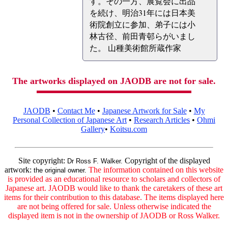
す。その一方、展覧会に出品
を続け、明治31年には日本美
術院創立に参加、弟子には小
林古径、前田青邨らがいまし
た。 山種美術館所蔵作家
The artworks displayed on JAODB are not for sale.
JAODB
•
Contact Me
•
Japanese Artwork for Sale
•
My
Personal Collection of Japanese Art
•
Research Articles
•
Ohmi
Gallery
•
Koitsu.com
Site copyright:
Copyright of the displayed
Dr Ross F. Walker.
artwork:
The information contained on this website
the original owner.
is provided as an educational resource to scholars and collectors of
Japanese art. JAODB would like to thank the caretakers of these art
items for their contribution to this database. The items displayed here
are not being offered for sale. Unless otherwise indicated the
displayed item is not in the ownership of JAODB or Ross Walker.