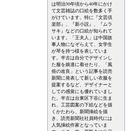
は明治30年頃から40年にかけ
て文芸雑誌の口絵を数多く手
がけています。特に『文芸倶
楽部』、『新小説』、『ムラ
サキ』などの口絵が知られて
います。「王夫人」は中国故
事人物になぞらえて、女学生
が琴を持つ様を表していま
す。半古は自分でデザインし
た服を娘達に着せたり、「風
俗の改良」という記事を読売
新聞に発表して新しい衣服を
提案するなど、デザイナーと
しての感覚にも優れていまし
た。半古は台東区下谷に生ま
れ、工芸図案の下絵などを描
くかたわら、新聞挿絵を描
き、読売新聞社社員時代には
人気挿絵作家となっていま