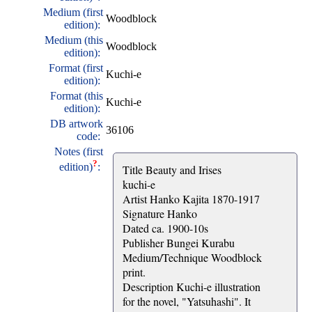
Medium (first
Woodblock
edition):
Medium (this
Woodblock
edition):
Format (first
Kuchi-e
edition):
Format (this
Kuchi-e
edition):
DB artwork
36106
code:
Notes (first
?
edition)
:
Title Beauty and Irises
kuchi-e
Artist Hanko Kajita 1870-1917
Signature Hanko
Dated ca. 1900-10s
Publisher Bungei Kurabu
Medium/Technique Woodblock
print.
Description Kuchi-e illustration
for the novel, "Yatsuhashi". It