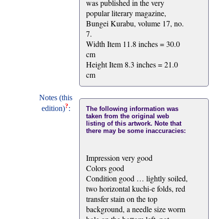
was published in the very
popular literary magazine,
Bungei Kurabu, volume 17, no.
7.
Width Item 11.8 inches = 30.0
cm
Height Item 8.3 inches = 21.0
cm
Notes (this
?
edition)
:
The following information was
taken from the original web
listing of this artwork. Note that
there may be some inaccuracies:
Impression very good
Colors good
Condition good … lightly soiled,
two horizontal kuchi-e folds, red
transfer stain on the top
background, a needle size worm