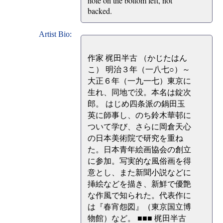
hole on the bottom left, not
backed.
Artist Bio:
作家 梶田半古 （かじたはん
こ） 明治３年（一八七○）～
大正６年（一九一七）東京に
生れ、同地で没。本名は錠次
郎。 はじめ四条派の鍋田玉
英に師事し、のち鈴木華邨に
ついて学び、さらに岡倉天心
の日本美術院で研究を重ね
た。日本青年絵画協会の創立
に参加。写実的な風俗画を得
意とし、また新聞小説などに
挿絵などを描き、新鮮で優艶
な作風で知られた。代表作に
は『春宵怨図』（東京国立博
物館）など。 ■■■ 梶田半古