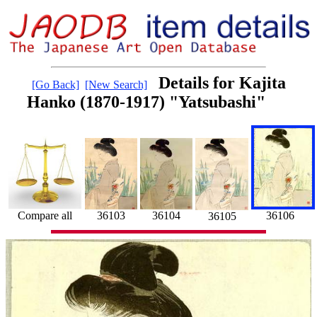
Details for Kajita
[Go Back]
[New Search]
Hanko (1870-1917) "Yatsubashi"
36106
36103
36104
Compare all
36105