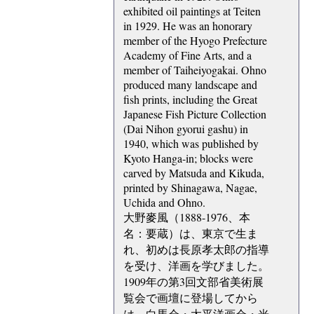
exhibited oil paintings at Teiten
in 1929. He was an honorary
member of the Hyogo Prefecture
Academy of Fine Arts, and a
member of Taiheiyogakai. Ohno
produced many landscape and
fish prints, including the Great
Japanese Fish Picture Collection
(Dai Nihon gyorui gashu) in
1940, which was published by
Kyoto Hanga-in; blocks were
carved by Matsuda and Kikuda,
printed by Shinagawa, Nagae,
Uchida and Ohno.
大野麥風（1888-1976、本
名：要蔵）は、東京で生ま
れ、初めは長原孝太郎の指導
を受け、洋画を学びました。
1909年の第3回文部省美術展
覧会で画壇に登場してから
は、白馬会・太平洋画会・光