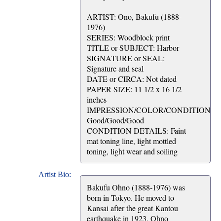
ARTIST: Ono, Bakufu (1888-
1976)
SERIES: Woodblock print
TITLE or SUBJECT: Harbor
SIGNATURE or SEAL:
Signature and seal
DATE or CIRCA: Not dated
PAPER SIZE: 11 1/2 x 16 1/2
inches
IMPRESSION/COLOR/CONDITION:
Good/Good/Good
CONDITION DETAILS: Faint
mat toning line, light mottled
toning, light wear and soiling
Artist Bio:
Bakufu Ohno (1888-1976) was
born in Tokyo. He moved to
Kansai after the great Kantou
earthquake in 1923. Ohno