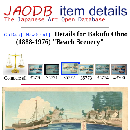
Details for Bakufu Ohno
[Go Back]
[New Search]
(1888-1976) "Beach Scenery"
43300
35770
35774
35772
35771
Compare all
35773