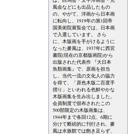
風会などにも出品したもの
の、やがて、洋画から日本画
に転向し、1919年の第1回帝
国美術院展覧会では、日本画
で入選しています。 さら
に、木版画を手がけるように
なった麥風は、1937年に西宮
書院(現在の京都版画院)から
出版された代表作 『大日本
魚類画集』で、原画を担当
し、当代一流の文化人の協力
を得て、「原色木版二百度手
摺り」といわれる色鮮やかな
木版画集を生み出しました。
会員制度で頒布されたこの
500部限定の木版画集は、
1944年まで各回12点、6期に
分けて断続的に刊行され、麥
風は水族館では飽き足らず、