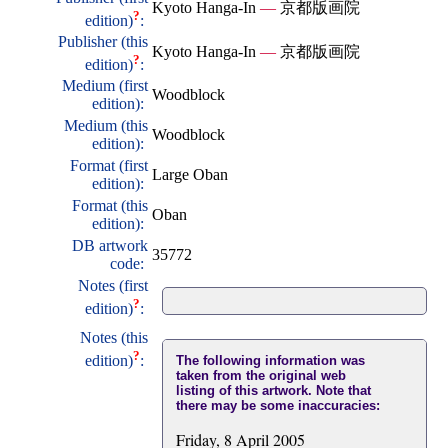
Kyoto Hanga-In
—
京都版画院
?
edition)
:
Publisher (this
Kyoto Hanga-In
—
京都版画院
?
edition)
:
Medium (first
Woodblock
edition):
Medium (this
Woodblock
edition):
Format (first
Large Oban
edition):
Format (this
Oban
edition):
DB artwork
35772
code:
Notes (first
?
edition)
:
Notes (this
?
edition)
:
The following information was
taken from the original web
listing of this artwork. Note that
there may be some inaccuracies:
Friday, 8 April 2005