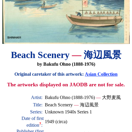
Beach Scenery
—
海辺風景
by Bakufu Ohno (1888-1976)
Original caretaker of this artwork:
Asian Collection
The artworks displayed on JAODB are not for sale.
Artist:
Bakufu Ohno (1888-1976)
—
大野麦風
Title:
Beach Scenery
—
海辺風景
Series:
Unknown 1940s Series 1
Date of first
1949 (circa)
?
edition
:
Publisher (first