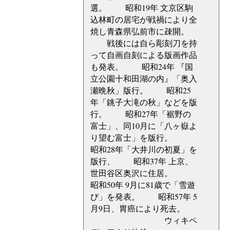
選。 昭和19年 文京区駒
込林町の居宅が戦禍により全
焼し青森県弘前市に疎開。
戦後には自ら彫刻刀を持
って自画自刻による版画作品
も発表。 昭和24年 『国
立公園十和田湖の内』「奥入
瀬晩秋」版行。 昭和25
年「銚子大滝の秋」などを版
行。 昭和27年「裾野の
富士」、同10月に「八ヶ嶽よ
り望む富士」を版行。
昭和28年「大井川の初夏」を
版行、 昭和37年 上京、
世田谷区奥沢に住居。
昭和50年 9月に81歳で「雪遊
び」を発表。 昭和57年 5
月9日、胃癌により死去。
ウィキペ