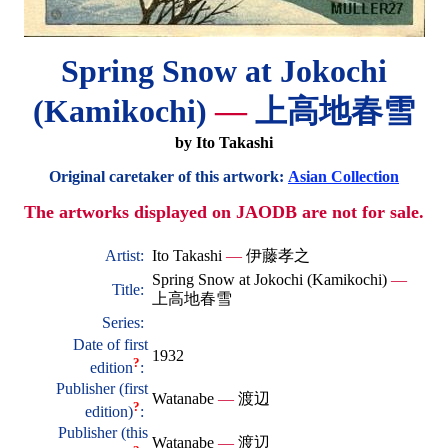
Spring Snow at Jokochi
(Kamikochi)
—
上高地春雪
by Ito Takashi
Original caretaker of this artwork:
Asian Collection
The artworks displayed on JAODB are not for sale.
Artist:
Ito Takashi
—
伊藤孝之
Spring Snow at Jokochi (Kamikochi)
—
Title:
上高地春雪
Series:
Date of first
1932
?
edition
:
Publisher (first
Watanabe
—
渡辺
?
edition)
:
Publisher (this
Watanabe
—
渡辺