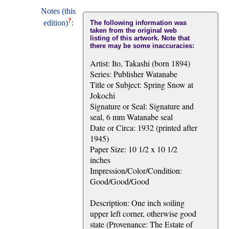
Notes (this
?
edition)
:
The following information was
taken from the original web
listing of this artwork. Note that
there may be some inaccuracies:
Artist: Ito, Takashi (born 1894)
Series: Publisher Watanabe
Title or Subject: Spring Snow at
Jokochi
Signature or Seal: Signature and
seal, 6 mm Watanabe seal
Date or Circa: 1932 (printed after
1945)
Paper Size: 10 1/2 x 10 1/2
inches
Impression/Color/Condition:
Good/Good/Good
Description: One inch soiling
upper left corner, otherwise good
state (Provenance: The Estate of