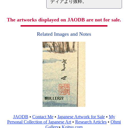
ディアより抜粋。
The artworks displayed on JAODB are not for sale.
Related Images and Notes
JAODB
•
Contact Me
•
Japanese Artwork for Sale
•
My
Personal Collection of Japanese Art
•
Research Articles
•
Ohmi
Gallery
•
Koitsu.com