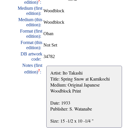
?
edition)
:
Medium (first
Woodblock
edition):
Medium (this
Woodblock
edition):
Format (first
Oban
edition):
Format (this
Not Set
edition):
DB artwork
34782
code:
Notes (first
?
edition)
:
Artist: Ito Takashi
Title: Spring Snow at Kamikochi
Medium: Original Japanese
Woodblock Print
Date: 1933
Publisher: S. Watanabe
Size: 15 -1/2 x 10 -1/4 "