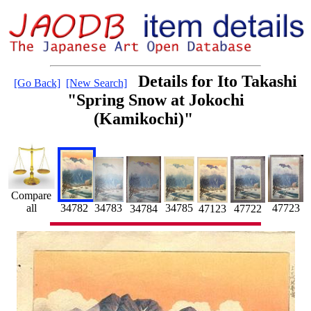
Details for Ito Takashi
[Go Back]
[New Search]
"Spring Snow at Jokochi
(Kamikochi)"
Compare
34782
all
47723
34783
34785
47123
34784
47722