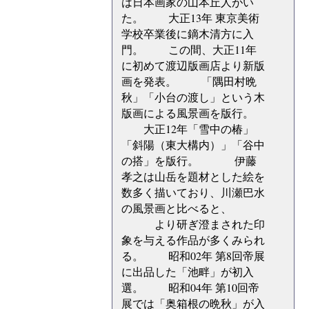
は日本画家の山本丘人がい
た。 大正13年 東京美術
学校卒業後に鏑木清方に入
門。 この間、大正11年
に初めて渡辺版画店より新版
画を発表。 「隅田村晩
秋」「小台の渡し」という木
版画による風景画を版行。
大正12年「雪中の椿」
「斜陽（東大構内）」「谷中
の搭」を版行。 伊藤
孝之は山岳を題材とした絵を
数多く描いており、川瀬巴水
の風景画と比べると、
より研ぎ澄まされた印
象を与える作品が多くみられ
る。 昭和02年 第8回帝展
に出品した「池畔」が初入
選。 昭和04年 第10回帝
展では「奥箱根の晩秋」が入