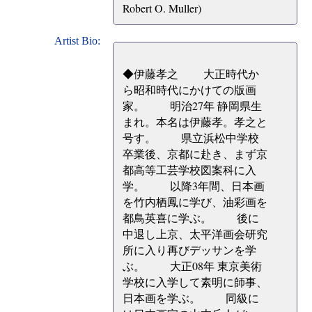
Robert O. Muller)
Artist Bio:
◆伊藤孝之 大正時代か
ら昭和時代にかけての版画
家。 明治27年 静岡県生
まれ。本名は伊藤孝。孝之と
号す。 県立浜松中学校
卒業後、京都に赴き、まず京
都高等工芸学校図案科に入
学。 以降3年間、日本画
を竹内栖鳳に学び、油彩画を
都鳥英喜に学ぶ。 後に
中退し上京、太平洋画会研究
所に入り再びデッサンを学
ぶ。 大正08年 東京美術
学校に入学して素明に師事、
日本画を学ぶ。 同級に