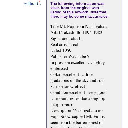
?
edition)
:
The following information was
taken from the original web
listing of this artwork. Note that
there may be some inaccuracies:
Title Mt. Fuji from Nashigahara
Artist Takashi Ito 1894-1982
Signature Takashi
Seal artist's seal
Dated 1959
Publisher Watanabe ?
Impression excellent … lightly
embossed
Colors excellent … fine
gradations on the sky and suji-
zuri for snow effect
Condition excellent - very good
… mounting residue along top
margin verso.
Description "Nashigahara no
Fuji" Snow capped Mt. Fuji is
seen from the barren forest of