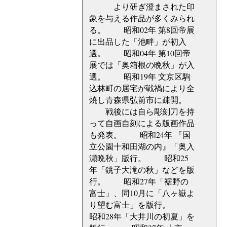
より研ぎ澄まされた印
象を与える作品が多くみられ
る。 昭和02年 第8回帝展
に出品した「池畔」が初入
選。 昭和04年 第10回帝
展では「奥箱根の晩秋」が入
選。 昭和19年 文京区駒
込林町の居宅が戦禍により全
焼し青森県弘前市に疎開。
戦後には自ら彫刻刀を持
って自画自刻による版画作品
も発表。 昭和24年 『国
立公園十和田湖の内』「奥入
瀬晩秋」版行。 昭和25
年「銚子大滝の秋」などを版
行。 昭和27年「裾野の
富士」、同10月に「八ヶ嶽よ
り望む富士」を版行。
昭和28年「大井川の初夏」を