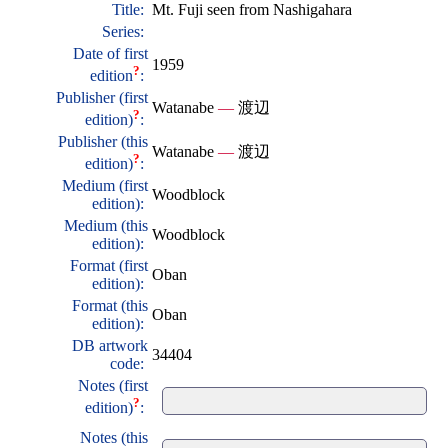
Title:
Mt. Fuji seen from Nashigahara
Series:
Date of first
1959
?
edition
:
Publisher (first
Watanabe
—
渡辺
?
edition)
:
Publisher (this
Watanabe
—
渡辺
?
edition)
:
Medium (first
Woodblock
edition):
Medium (this
Woodblock
edition):
Format (first
Oban
edition):
Format (this
Oban
edition):
DB artwork
34404
code:
Notes (first
?
edition)
:
Notes (this