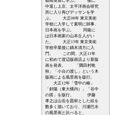
都鳥英喜に学ぶ。 後に
中退し上京、太平洋画会研究
所に入り再びデッサンを学
ぶ。 大正08年 東京美術
学校に入学して素明に師事、
日本画を学ぶ。 同級に
は日本画家の山本丘人がい
た。 大正13年 東京美術
学校卒業後に鏑木清方に入
門。 この間、大正11年
に初めて渡辺版画店より新版
画を発表。 「隅田村晩
秋」「小台の渡し」という木
版画による風景画を版行。
大正12年「雪中の椿」
「斜陽（東大構内）」「谷中
の搭」を版行。 伊藤
孝之は山岳を題材とした絵を
数多く描いており、川瀬巴水
の風景画と比べると、