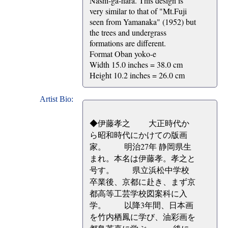
Nashi-ga-hara. This design is
very similar to that of "Mt.Fuji
seen from Yamanaka" (1952) but
the trees and undergrass
formations are different.
Format Oban yoko-e
Width 15.0 inches = 38.0 cm
Height 10.2 inches = 26.0 cm
Artist Bio:
◆伊藤孝之 大正時代か
ら昭和時代にかけての版画
家。 明治27年 静岡県生
まれ。本名は伊藤孝。孝之と
号す。 県立浜松中学校
卒業後、京都に赴き、まず京
都高等工芸学校図案科に入
学。 以降3年間、日本画
を竹内栖鳳に学び、油彩画を