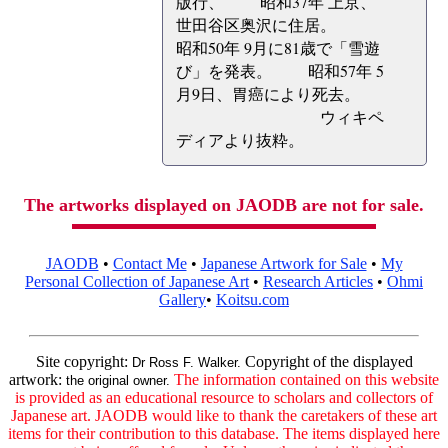
版行、 昭和37年 上京、
世田谷区奥沢に住居。
昭和50年 9月に81歳で「雪遊
び」を発表。 昭和57年 5
月9日、胃癌により死去。
ウィキペ
ディアより抜粋。
The artworks displayed on JAODB are not for sale.
JAODB
•
Contact Me
•
Japanese Artwork for Sale
•
My
Personal Collection of Japanese Art
•
Research Articles
•
Ohmi
Gallery
•
Koitsu.com
Site copyright:
Copyright of the displayed
Dr Ross F. Walker.
artwork:
The information contained on this website
the original owner.
is provided as an educational resource to scholars and collectors of
Japanese art. JAODB would like to thank the caretakers of these art
items for their contribution to this database. The items displayed here