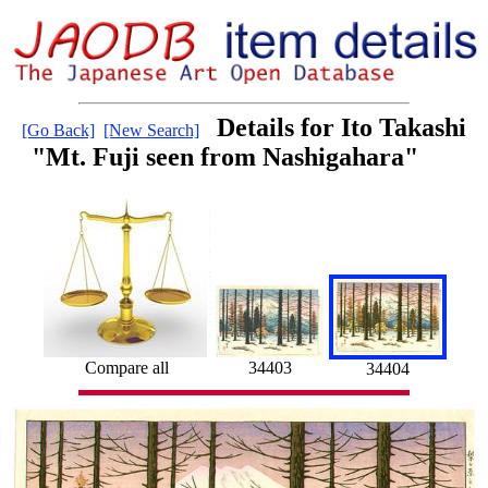
Details for Ito Takashi
[Go Back]
[New Search]
"Mt. Fuji seen from Nashigahara"
Compare all
34403
34404