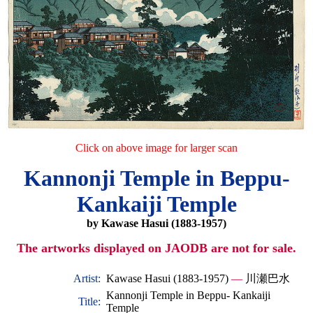
Click on above image for larger scan
Kannonji Temple in Beppu-
Kankaiji Temple
by Kawase Hasui (1883-1957)
The artworks displayed on JAODB are not for sale.
Artist:
Kawase Hasui (1883-1957)
—
川瀬巴水
Kannonji Temple in Beppu- Kankaiji
Title:
Temple