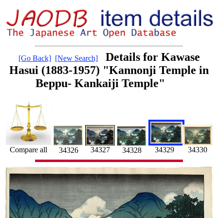
Details for Kawase
[Go Back]
[New Search]
Hasui (1883-1957) "Kannonji Temple in
Beppu- Kankaiji Temple"
34330
34327
34329
Compare all
34328
34326