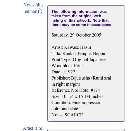
Notes (this
?
edition)
:
The following information was
taken from the original web
listing of this artwork. Note that
there may be some inaccuracies:
Saturday, 29 October 2005
Artist: Kawase Hasui
Title: Kankai Temple, Beppu
Print Type: Original Japanese
Woodblock Print
Date: c.1927
Publisher: Bijutsusha (Rumi seal
in right margin)
Reference No: Hotei #174
Size: 10-1/4 x 15-1/4 inches
Condition: Fine impression,
color and state
Notes: SCARCE
Artist Bio: