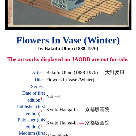
Flowers In Vase (Winter)
by Bakufu Ohno (1888-1976)
The artworks displayed on JAODB are not for sale.
Artist:
Bakufu Ohno (1888-1976)
—
大野麦風
Title:
Flowers In Vase (Winter)
Series:
Date of first
Not set
?
edition
:
Publisher (first
Kyoto Hanga-In
—
京都版画院
?
edition)
:
Publisher (this
Kyoto Hanga-In
—
京都版画院
?
edition)
:
Medium (first
Woodblock