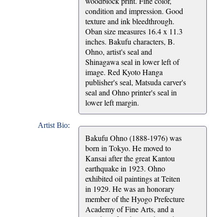
woodblock print. Fine color,
condition and impression. Good
texture and ink bleedthrough.
Oban size measures 16.4 x 11.3
inches. Bakufu characters, B.
Ohno, artist's seal and
Shinagawa seal in lower left of
image. Red Kyoto Hanga
publisher's seal, Matsuda carver's
seal and Ohno printer's seal in
lower left margin.
Artist Bio:
Bakufu Ohno (1888-1976) was
born in Tokyo. He moved to
Kansai after the great Kantou
earthquake in 1923. Ohno
exhibited oil paintings at Teiten
in 1929. He was an honorary
member of the Hyogo Prefecture
Academy of Fine Arts, and a