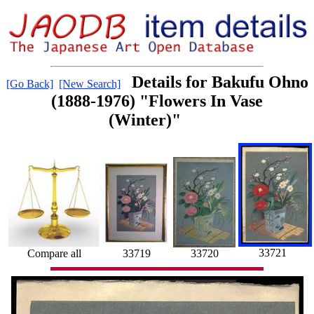
Details for Bakufu Ohno
[Go Back]
[New Search]
(1888-1976) "Flowers In Vase
(Winter)"
33721
33720
Compare all
33719