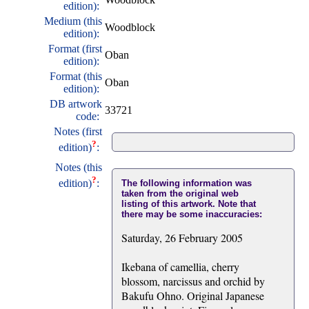
edition):
Medium (this
Woodblock
edition):
Format (first
Oban
edition):
Format (this
Oban
edition):
DB artwork
33721
code:
Notes (first
?
edition)
:
Notes (this
?
edition)
:
The following information was
taken from the original web
listing of this artwork. Note that
there may be some inaccuracies:
Saturday, 26 February 2005
Ikebana of camellia, cherry
blossom, narcissus and orchid by
Bakufu Ohno. Original Japanese