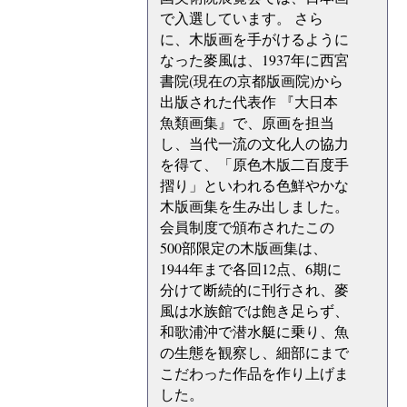
で入選しています。 さら
に、木版画を手がけるように
なった麥風は、1937年に西宮
書院(現在の京都版画院)から
出版された代表作 『大日本
魚類画集』で、原画を担当
し、当代一流の文化人の協力
を得て、「原色木版二百度手
摺り」といわれる色鮮やかな
木版画集を生み出しました。
会員制度で頒布されたこの
500部限定の木版画集は、
1944年まで各回12点、6期に
分けて断続的に刊行され、麥
風は水族館では飽き足らず、
和歌浦沖で潜水艇に乗り、魚
の生態を観察し、細部にまで
こだわった作品を作り上げま
した。