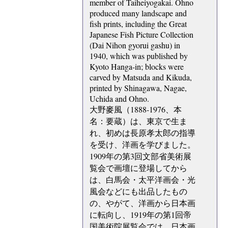
member of Taiheiyogakai. Ohno
produced many landscape and
fish prints, including the Great
Japanese Fish Picture Collection
(Dai Nihon gyorui gashu) in
1940, which was published by
Kyoto Hanga-in; blocks were
carved by Matsuda and Kikuda,
printed by Shinagawa, Nagae,
Uchida and Ohno.
大野麥風（1888-1976、本
名：要蔵）は、東京で生ま
れ、初めは長原孝太郎の指導
を受け、洋画を学びました。
1909年の第3回文部省美術展
覧会で画壇に登場してから
は、白馬会・太平洋画会・光
風会などにも出品したもの
の、やがて、洋画から日本画
に転向し、1919年の第1回帝
国美術院展覧会では、日本画