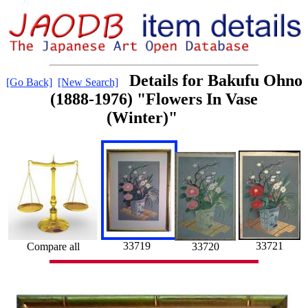
Details for Bakufu Ohno
[Go Back]
[New Search]
(1888-1976) "Flowers In Vase
(Winter)"
33719
33721
33720
Compare all