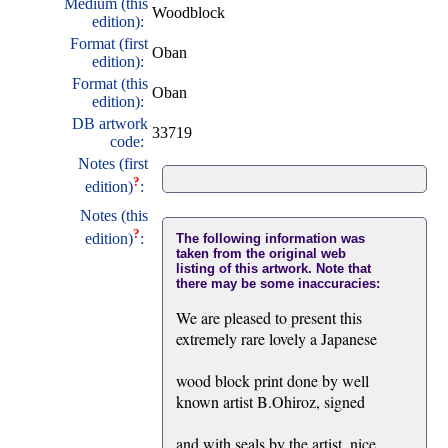
Medium (this
Woodblock
edition):
Format (first
Oban
edition):
Format (this
Oban
edition):
DB artwork
33719
code:
Notes (first
?
edition)
:
Notes (this
?
edition)
:
The following information was
taken from the original web
listing of this artwork. Note that
there may be some inaccuracies:
We are pleased to present this
extremely rare lovely a Japanese
wood block print done by well
known artist B.Ohiroz, signed
and with seals by the artist, nice