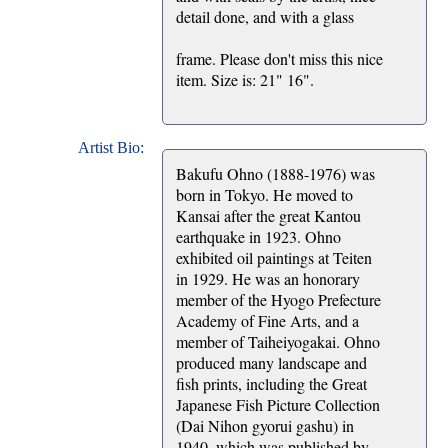
detail done, and with a glass
frame. Please don't miss this nice
item. Size is: 21" 16".
Artist Bio:
Bakufu Ohno (1888-1976) was
born in Tokyo. He moved to
Kansai after the great Kantou
earthquake in 1923. Ohno
exhibited oil paintings at Teiten
in 1929. He was an honorary
member of the Hyogo Prefecture
Academy of Fine Arts, and a
member of Taiheiyogakai. Ohno
produced many landscape and
fish prints, including the Great
Japanese Fish Picture Collection
(Dai Nihon gyorui gashu) in
1940, which was published by