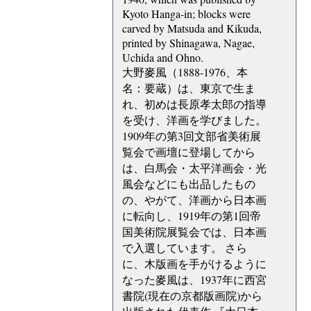
Kyoto Hanga-in; blocks were
carved by Matsuda and Kikuda,
printed by Shinagawa, Nagae,
Uchida and Ohno.
大野麥風（1888-1976、本
名：要蔵）は、東京で生ま
れ、初めは長原孝太郎の指導
を受け、洋画を学びました。
1909年の第3回文部省美術展
覧会で画壇に登場してから
は、白馬会・太平洋画会・光
風会などにも出品したもの
の、やがて、洋画から日本画
に転向し、1919年の第1回帝
国美術院展覧会では、日本画
で入選しています。 さら
に、木版画を手がけるように
なった麥風は、1937年に西宮
書院(現在の京都版画院)から