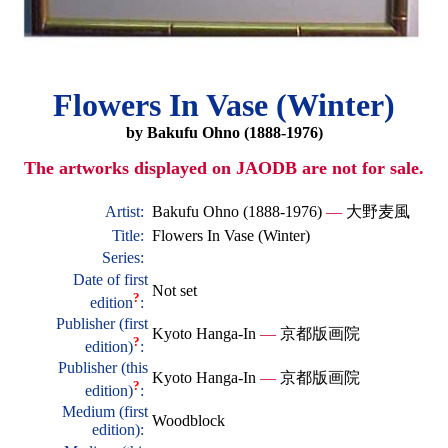
Flowers In Vase (Winter)
by Bakufu Ohno (1888-1976)
The artworks displayed on JAODB are not for sale.
Artist:
Bakufu Ohno (1888-1976)
—
大野麦風
Title:
Flowers In Vase (Winter)
Series:
Date of first
Not set
?
edition
:
Publisher (first
Kyoto Hanga-In
—
京都版画院
?
edition)
:
Publisher (this
Kyoto Hanga-In
—
京都版画院
?
edition)
:
Medium (first
Woodblock
edition):