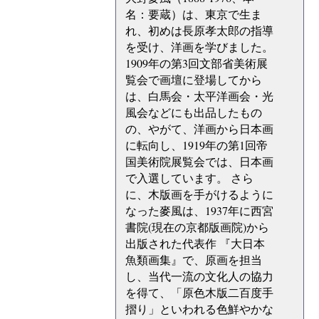
名：要蔵）は、東京で生ま
れ、初めは長原孝太郎の指導
を受け、洋画を学びました。
1909年の第3回文部省美術展
覧会で画壇に登場してから
は、白馬会・太平洋画会・光
風会などにも出品したもの
の、やがて、洋画から日本画
に転向し、1919年の第1回帝
国美術院展覧会では、日本画
で入選しています。 さら
に、木版画を手がけるように
なった麥風は、1937年に西宮
書院(現在の京都版画院)から
出版された代表作 『大日本
魚類画集』で、原画を担当
し、当代一流の文化人の協力
を得て、「原色木版二百度手
摺り」といわれる色鮮やかな