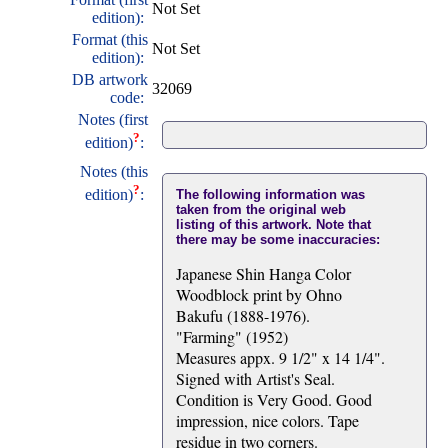
Not Set
edition):
Format (this
Not Set
edition):
DB artwork
32069
code:
Notes (first
?
edition)
:
Notes (this
?
edition)
:
The following information was
taken from the original web
listing of this artwork. Note that
there may be some inaccuracies:
Japanese Shin Hanga Color
Woodblock print by Ohno
Bakufu (1888-1976).
"Farming" (1952)
Measures appx. 9 1/2" x 14 1/4".
Signed with Artist's Seal.
Condition is Very Good. Good
impression, nice colors. Tape
residue in two corners.