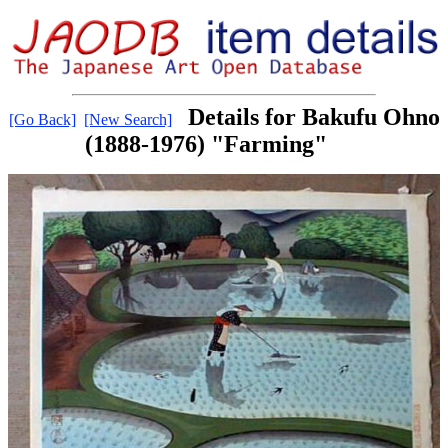
Details for Bakufu Ohno
[Go Back]
[New Search]
(1888-1976) "Farming"