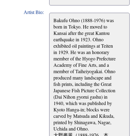
Artist Bio:
Bakufu Ohno (1888-1976) was
born in Tokyo. He moved to
Kansai after the great Kantou
earthquake in 1923. Ohno
exhibited oil paintings at Teiten
in 1929. He was an honorary
member of the Hyogo Prefecture
Academy of Fine Arts, and a
member of Taiheiyogakai. Ohno
produced many landscape and
fish prints, including the Great
Japanese Fish Picture Collection
(Dai Nihon gyorui gashu) in
1940, which was published by
Kyoto Hanga-in; blocks were
carved by Matsuda and Kikuda,
printed by Shinagawa, Nagae,
Uchida and Ohno.
大野麥風（1888-1976、本