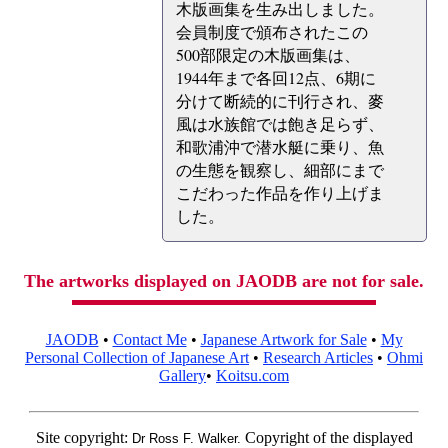
木版画集を生み出しました。
会員制度で頒布されたこの
500部限定の木版画集は、
1944年まで各回12点、6期に
分けて断続的に刊行され、麥
風は水族館では飽き足らず、
和歌浦沖で潜水艇に乗り、魚
の生態を観察し、細部にまで
こだわった作品を作り上げま
した。
The artworks displayed on JAODB are not for sale.
JAODB
•
Contact Me
•
Japanese Artwork for Sale
•
My
Personal Collection of Japanese Art
•
Research Articles
•
Ohmi
Gallery
•
Koitsu.com
Site copyright:
Copyright of the displayed
Dr Ross F. Walker.