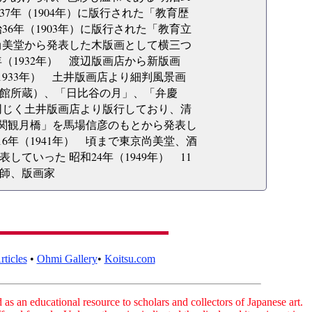
7年（1904年）に版行された「教育歴
36年（1903年）に版行された「教育立
京尚美堂から発表した木版画として横三つ
（1932年） 渡辺版画店から新版画
1933年） 土井版画店より細判風景画
館所蔵）、「日比谷の月」、「弁慶
を同じく土井版画店より版行しており、清
「下関観月橋」を馬場信彦のもとから発表し
16年（1941年） 頃まで東京尚美堂、酒
いった 昭和24年（1949年） 11
絵師、版画家
ticles
•
Ohmi Gallery
•
Koitsu.com
as an educational resource to scholars and collectors of Japanese art.