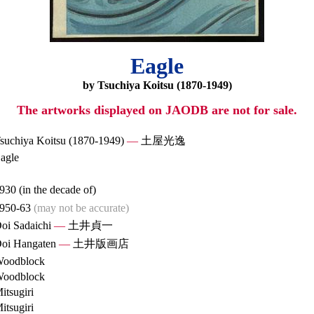
Eagle
by Tsuchiya Koitsu (1870-1949)
The artworks displayed on JAODB are not for sale.
suchiya Koitsu (1870-1949)
—
土屋光逸
agle
930 (in the decade of)
950-63
(may not be accurate)
oi Sadaichi
—
土井貞一
oi Hangaten
—
土井版画店
oodblock
oodblock
itsugiri
itsugiri