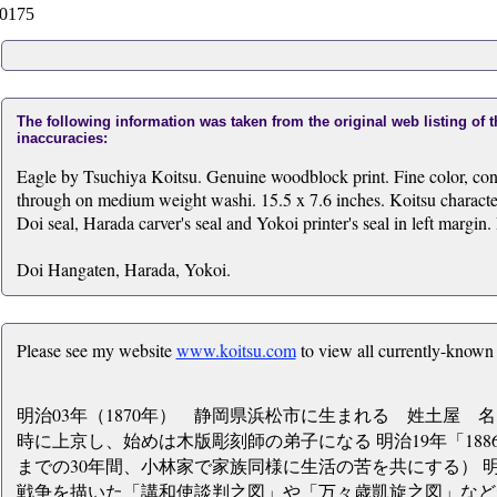
0175
The following information was taken from the original web listing of 
inaccuracies:
Eagle by Tsuchiya Koitsu. Genuine woodblock print. Fine color, con
through on medium weight washi. 15.5 x 7.6 inches. Koitsu characters
Doi seal, Harada carver's seal and Yokoi printer's seal in left margin
Doi Hangaten, Harada, Yokoi.
Please see my website
www.koitsu.com
to view all currently-known
明治03年（1870年） 静岡県浜松市に生まれる 姓土屋 名は
時に上京し、始めは木版彫刻師の弟子になる 明治19年「188
までの30年間、小林家で家族同様に生活の苦を共にする） 明治
戦争を描いた「講和使談判之図」や「万々歳凱旋之図」などが