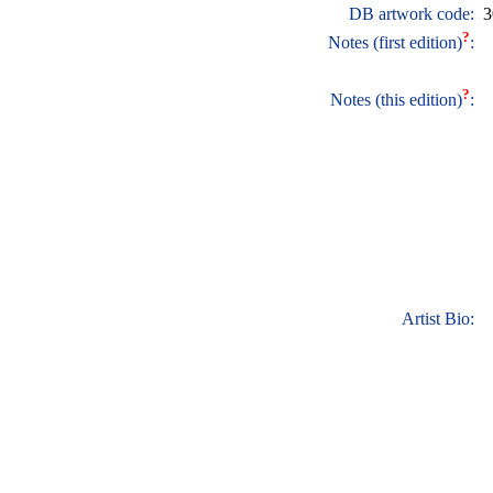
DB artwork code:
3
?
Notes (first edition)
:
?
Notes (this edition)
:
Artist Bio: