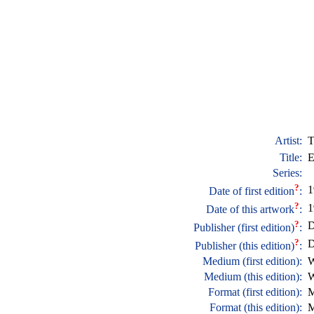
Artist:
T
Title:
E
Series:
?
1
Date of first edition
:
?
1
Date of this artwork
:
?
D
Publisher (first edition)
:
?
D
Publisher (this edition)
:
Medium (first edition):
W
Medium (this edition):
W
Format (first edition):
M
Format (this edition):
M