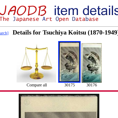
Details for Tsuchiya Koitsu (1870-194
arch]
Compare all
30175
30176