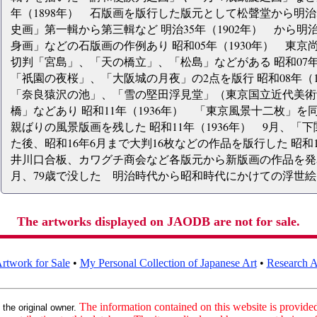
年（1898年） 石版画を版行した版元として松聲堂から明治3
史画」第一輯から第三輯など 明治35年（1902年） から明治
身画」などの石版画の作例あり 昭和05年（1930年） 東
切判「宮島」、「天の橋立」、「松島」などがある 昭和07年
「祇園の夜桜」、「大阪城の月夜」の2点を版行 昭和08年（
「奈良猿沢の池」、「雪の堅田浮見堂」（東京国立近代美術
橋」などあり 昭和11年（1936年） 「東京風景十二枚」
親ばりの風景版画を残した 昭和11年（1936年） 9月、
た後、昭和16年6月まで大判16枚などの作品を版行した 昭和
井川口合板、カワグチ商会など各版元から新版画の作品を発表して
月、79歳で没した 明治時代から昭和時代にかけての浮世
The artworks displayed on JAODB are not for sale.
rtwork for Sale
•
My Personal Collection of Japanese Art
•
Research Ar
:
The information contained on this website is provided 
the original owner.