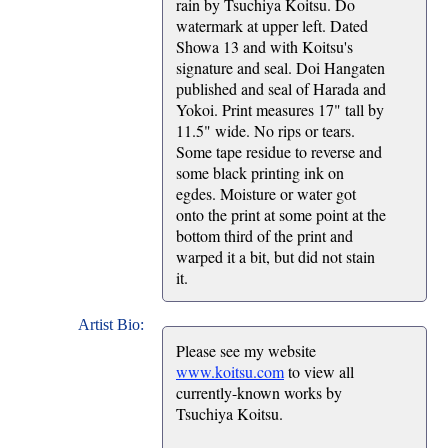
rain by Tsuchiya Koitsu. Do
watermark at upper left. Dated
Showa 13 and with Koitsu's
signature and seal. Doi Hangaten
published and seal of Harada and
Yokoi. Print measures 17" tall by
11.5" wide. No rips or tears.
Some tape residue to reverse and
some black printing ink on
egdes. Moisture or water got
onto the print at some point at the
bottom third of the print and
warped it a bit, but did not stain
it.
Artist Bio:
Please see my website
www.koitsu.com
to view all
currently-known works by
Tsuchiya Koitsu.