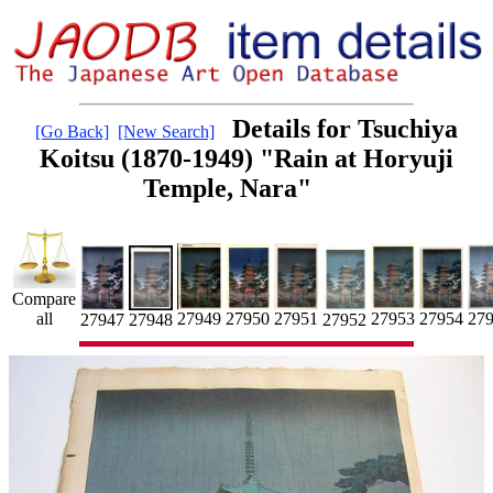
Details for Tsuchiya
[Go Back]
[New Search]
Koitsu (1870-1949) "Rain at Horyuji
Temple, Nara"
Compare
27954
27950
27
all
27949
27951
27953
27947
27948
27952