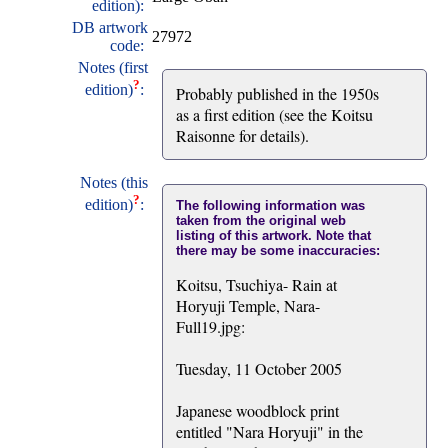
edition):
DB artwork
27972
code:
Notes (first
?
edition)
:
Probably published in the 1950s
as a first edition (see the Koitsu
Raisonne for details).
Notes (this
?
edition)
:
The following information was
taken from the original web
listing of this artwork. Note that
there may be some inaccuracies:
Koitsu, Tsuchiya- Rain at
Horyuji Temple, Nara-
Full19.jpg:
Tuesday, 11 October 2005
Japanese woodblock print
entitled "Nara Horyuji" in the