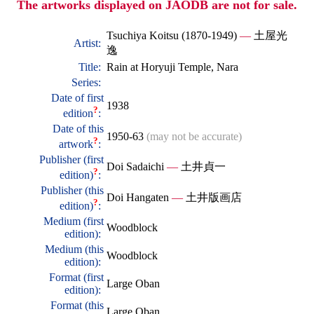
The artworks displayed on JAODB are not for sale.
Tsuchiya Koitsu (1870-1949)
—
土屋光
Artist:
逸
Title:
Rain at Horyuji Temple, Nara
Series:
Date of first
1938
?
edition
:
Date of this
1950-63
(may not be accurate)
?
artwork
:
Publisher (first
Doi Sadaichi
—
土井貞一
?
edition)
:
Publisher (this
Doi Hangaten
—
土井版画店
?
edition)
:
Medium (first
Woodblock
edition):
Medium (this
Woodblock
edition):
Format (first
Large Oban
edition):
Format (this
Large Oban