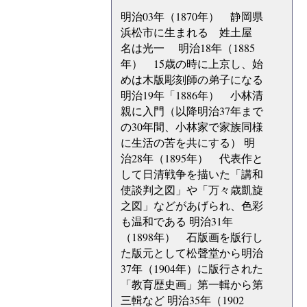
明治03年（1870年） 静岡県
浜松市に生まれる 姓土屋
名は光一 明治18年（1885
年） 15歳の時に上京し、始
めは木版彫刻師の弟子になる
明治19年「1886年） 小林清
親に入門（以降明治37年まで
の30年間、小林家で家族同様
に生活の苦を共にする） 明
治28年（1895年） 代表作と
して日清戦争を描いた「講和
使談判之図」や「万々歳凱旋
之図」などがあげられ、色彩
も温和である 明治31年
（1898年） 石版画を版行し
た版元として松聲堂から明治
37年（1904年）に版行された
「教育歴史画」第一輯から第
三輯など 明治35年（1902