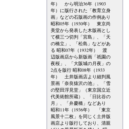
年） から明治36年（1903
年）に版行された「教育立身
画」などの石版画の作例あり
昭和05年（1930年） 東京尚
美堂から発表した木版画とし
て横三つ切判「宮島」、「天
の橋立」、「松島」などがあ
る 昭和07年（1932年） 渡
辺版画店から新版画「祇園の
夜桜」、「大阪城の月夜」の
2点を版行 昭和08年（1933
年） 土井版画店より細判風
景画「奈良猿沢の池」、「雪
の堅田浮見堂」（東京国立近
代美術館所蔵）、「日比谷の
月」、「弁慶橋」などあり
昭和11年（1936年） 「東京
風景十二枚」を同じく土井版
画店より版行しており、清親