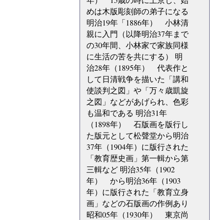
めは木版彫刻師の弟子になる
明治19年「1886年） 小林清
親に入門（以降明治37年まで
の30年間、小林家で家族同様
に生活の苦を共にする） 明
治28年（1895年） 代表作と
して日清戦争を描いた「講和
使談判之図」や「万々歳凱旋
之図」などがあげられ、色彩
も温和である 明治31年
（1898年） 石版画を版行し
た版元として松聲堂から明治
37年（1904年）に版行された
「教育歴史画」第一輯から第
三輯など 明治35年（1902
年） から明治36年（1903
年）に版行された「教育立身
画」などの石版画の作例あり
昭和05年（1930年） 東京尚