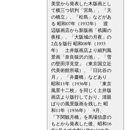
美堂から発表した木版画とし
て横三つ切判「宮島」、「天
の橋立」、「松島」などがあ
る 昭和07年（1932年） 渡
辺版画店から新版画「祇園の
夜桜」、「大阪城の月夜」の
2点を版行 昭和08年（1933
年） 土井版画店より細判風
景画「奈良猿沢の池」、「雪
の堅田浮見堂」（東京国立近
代美術館所蔵）、「日比谷の
月」、「弁慶橋」などあり
昭和11年（1936年） 「東京
風景十二枚」を同じく土井版
画店より版行しており、清親
ばりの風景版画を残した 昭
和11年（1936年） 9月、
「下関観月橋」を馬場信彦の
もとから発表した後、昭和16