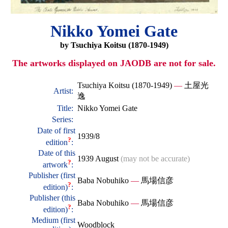
Nikko Yomei Gate
by Tsuchiya Koitsu (1870-1949)
The artworks displayed on JAODB are not for sale.
Tsuchiya Koitsu (1870-1949)
—
土屋光
Artist:
逸
Title:
Nikko Yomei Gate
Series:
Date of first
1939/8
?
edition
:
Date of this
1939 August
(may not be accurate)
?
artwork
:
Publisher (first
Baba Nobuhiko
—
馬場信彦
?
edition)
:
Publisher (this
Baba Nobuhiko
—
馬場信彦
?
edition)
:
Medium (first
Woodblock