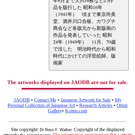
年6月まで大判16枚などの作
品を版行した 昭和16年
（1941年） 頃まで東京尚美
堂、酒井川口合板、カワグチ
商会など各版元から新版画の
作品を発表していった 昭和
24年（1949年） 11月、79歳
で没した 明治時代から昭和
時代にかけての浮世絵師、版
画家
The artworks displayed on JAODB are not for sale.
JAODB
•
Contact Me
•
Japanese Artwork for Sale
•
My
Personal Collection of Japanese Art
•
Research Articles
•
Ohmi
Gallery
•
Koitsu.com
Site copyright:
Copyright of the displayed
Dr Ross F. Walker.
artwork:
The information contained on this website