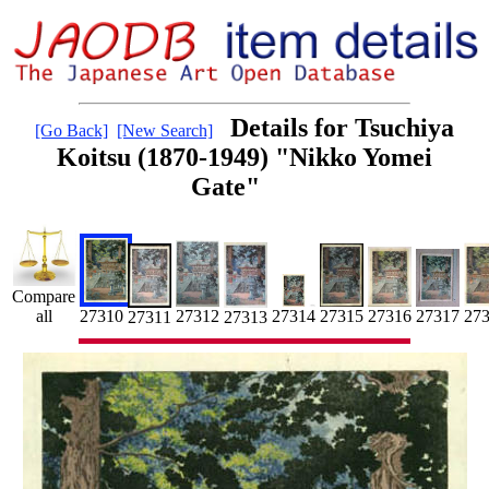
Details for Tsuchiya
[Go Back]
[New Search]
Koitsu (1870-1949) "Nikko Yomei
Gate"
Compare
27316
27312
27315
27310
27
all
27317
27314
27311
27313