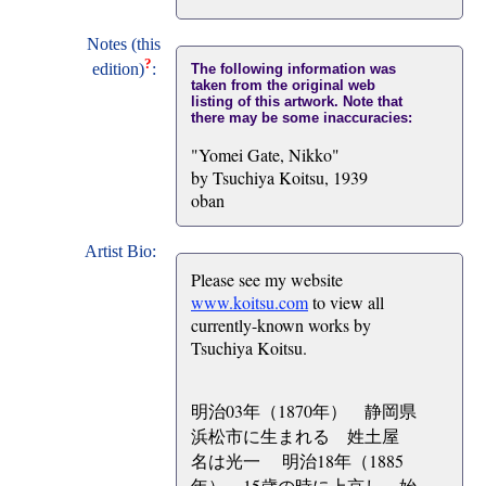
Notes (this
?
edition)
:
The following information was
taken from the original web
listing of this artwork. Note that
there may be some inaccuracies:
"Yomei Gate, Nikko"
by Tsuchiya Koitsu, 1939
oban
Artist Bio:
Please see my website
www.koitsu.com
to view all
currently-known works by
Tsuchiya Koitsu.
明治03年（1870年） 静岡県
浜松市に生まれる 姓土屋
名は光一 明治18年（1885
年） 15歳の時に上京し、始