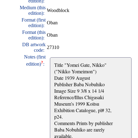
edition):
Medium (this
Woodblock
edition):
Format (first
Oban
edition):
Format (this
Oban
edition):
DB artwork
27310
code:
Notes (first
?
edition)
:
Title "Yomei Gate, Nikko"
("Nikko Yomeimon")
Date 1939 August
Publisher Baba Nobuhiko
Image Size 9 3/8 x 14 1/4
Reference/Illus Chigasaki
Museum's 1999 Koitsu
Exhibition Catalogue, pl# 32,
p24.
Comments Prints by publisher
Baba Nobuhiko are rarely
available.