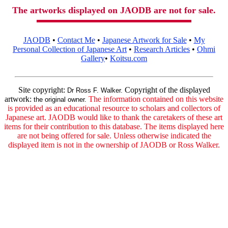
The artworks displayed on JAODB are not for sale.
JAODB
•
Contact Me
•
Japanese Artwork for Sale
•
My
Personal Collection of Japanese Art
•
Research Articles
•
Ohmi
Gallery
•
Koitsu.com
Site copyright:
Copyright of the displayed
Dr Ross F. Walker.
artwork:
The information contained on this website
the original owner.
is provided as an educational resource to scholars and collectors of
Japanese art. JAODB would like to thank the caretakers of these art
items for their contribution to this database. The items displayed here
are not being offered for sale. Unless otherwise indicated the
displayed item is not in the ownership of JAODB or Ross Walker.