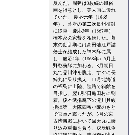
及んだ。周延は3枚続の風俗
画を得意とし、美人画に優れ
ていた。 慶応元年（1865
年）、幕府の第二次長州征討
に従軍。慶応3年（1867年）
橋本家の家督を相続した。幕
末の動乱期には高田藩江戸詰
藩士が結成した神木隊に属
し、慶応4年（1868年）5月上
野彰義隊に加わる。8月朝日
丸で品川沖を脱走、すぐに長
鯨丸に乗り換え、11月北海道
の福島に上陸、陸路で箱館を
目指し、翌1月5日亀田村に到
着。榎本武揚麾下の滝川具綏
指揮第一大隊四番小隊のもと
で官軍と戦ったが、3月の宮
古湾海戦において回天丸に乗
り込み重傷を負う。戊辰戦争
終結後に降服、未だ傷が癒え