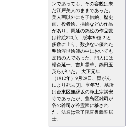
ンであっても、その容貌は未
だ江戸美人のままであった。
美人画以外にも子供絵、歴史
画、役者絵、挿絵などの作品
があり、周延の錦絵の作品数
は錦絵820点、版本30種[2]と
多数に上り、数少ない優れた
明治浮世絵師の中においても
屈指の人であった。門人には
楊斎延一、吉川霊華、鍋田玉
英らがいた。 大正元年
（1912年）9月29日、胃がん
により死去[3]。享年75。墓所
は台東区無縁坂の浄土宗講安
寺であったが、豊島区雑司が
谷の雑司が谷霊園に移され
た。法名は覚了院直誉義誓居
士。