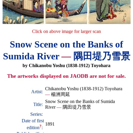
Click on above image for larger scan
Snow Scene on the Banks of
Sumida River
—
隅田堤乃雪景
by Chikanobu Yoshu (1838-1912) Toyohara
The artworks displayed on JAODB are not for sale.
Chikanobu Yoshu (1838-1912) Toyohara
Artist:
—
楊洲周延
Snow Scene on the Banks of Sumida
Title:
River
—
隅田堤乃雪景
Series:
Date of first
1891
?
edition
: