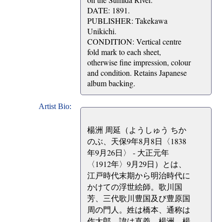
DATE: 1891.
PUBLISHER: Takekawa
Unikichi.
CONDITION: Vertical centre
fold mark to each sheet,
otherwise fine impression, colour
and condition. Retains Japanese
album backing.
Artist Bio:
楊洲 周延（ようしゅう ちか
のぶ、天保9年8月8日〈1838
年9月26日〉 - 大正元年
〈1912年〉9月29日）とは、
江戸時代末期から明治時代に
かけての浮世絵師。歌川国
芳、三代歌川豊国及び豊原国
周の門人。姓は橋本、通称は
作太郎、諱は直義。楊洲、楊