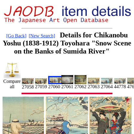
Details for Chikanobu
[Go Back]
[New Search]
Yoshu (1838-1912) Toyohara "Snow Scene
on the Banks of Sumida River"
Compare
27063
47
27059
44778
27064
all
27061
27062
27060
27058