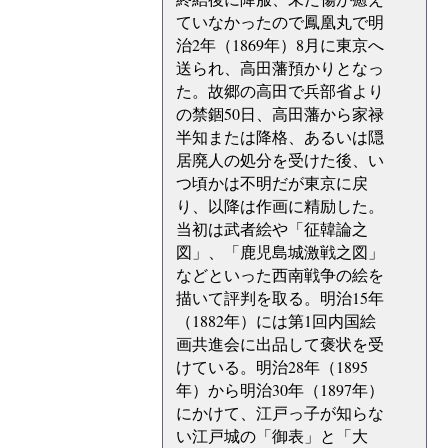
ていなかったので鳳凰丸で明
治2年（1869年）8月に東京へ
送られ、高田藩預かりとなっ
た。故郷の高田で兵部省より
の禁錮50日、高田藩から家禄
半知または降格、あるいは隠
居廃人の処分を受けた後、い
つ頃かは不明だが東京に戻
り、以降は作画に精励した。
当初は武者絵や「征韓論之
図」、「鹿児島城激戦之図」
などといった西南戦争の絵を
描いて評判を取る。明治15年
（1882年）には第1回内国絵
画共進会に出品して褒状を受
けている。明治28年（1895
年）から明治30年（1897年）
にかけて、江戸っ子が知らな
い江戸城の「御表」と「大