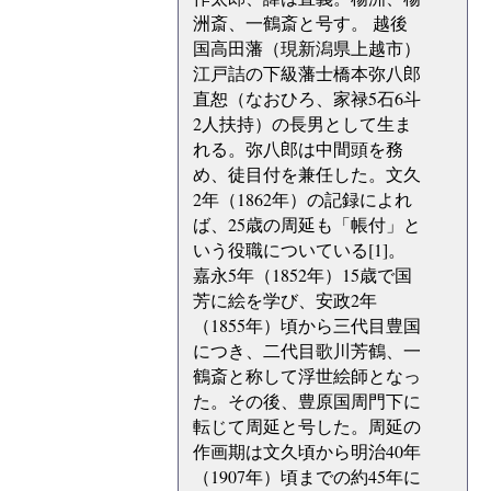
洲斎、一鶴斎と号す。 越後
国高田藩（現新潟県上越市）
江戸詰の下級藩士橋本弥八郎
直恕（なおひろ、家禄5石6斗
2人扶持）の長男として生ま
れる。弥八郎は中間頭を務
め、徒目付を兼任した。文久
2年（1862年）の記録によれ
ば、25歳の周延も「帳付」と
いう役職についている[1]。
嘉永5年（1852年）15歳で国
芳に絵を学び、安政2年
（1855年）頃から三代目豊国
につき、二代目歌川芳鶴、一
鶴斎と称して浮世絵師となっ
た。その後、豊原国周門下に
転じて周延と号した。周延の
作画期は文久頃から明治40年
（1907年）頃までの約45年に