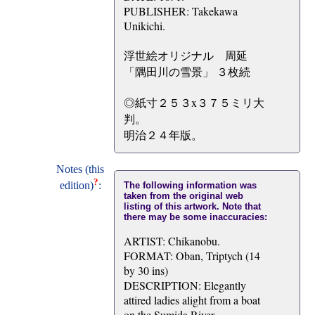
PUBLISHER: Takekawa
Unikichi.
浮世絵オリジナル 周延
「隅田川の雪景」 ３枚続
◎紙寸２５３x３７５ミリ大
判。
明治２４年版。
Notes (this
?
edition)
:
The following information was
taken from the original web
listing of this artwork. Note that
there may be some inaccuracies:
ARTIST: Chikanobu.
FORMAT: Oban, Triptych (14
by 30 ins)
DESCRIPTION: Elegantly
attired ladies alight from a boat
on the Sumida River.