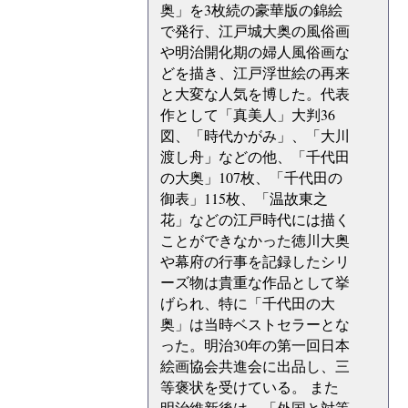
奥」を3枚続の豪華版の錦絵
で発行、江戸城大奥の風俗画
や明治開化期の婦人風俗画な
どを描き、江戸浮世絵の再来
と大変な人気を博した。代表
作として「真美人」大判36
図、「時代かがみ」、「大川
渡し舟」などの他、「千代田
の大奥」107枚、「千代田の
御表」115枚、「温故東之
花」などの江戸時代には描く
ことができなかった徳川大奥
や幕府の行事を記録したシリ
ーズ物は貴重な作品として挙
げられ、特に「千代田の大
奥」は当時ベストセラーとな
った。明治30年の第一回日本
絵画協会共進会に出品し、三
等褒状を受けている。 また
明治維新後は、「外国と対等