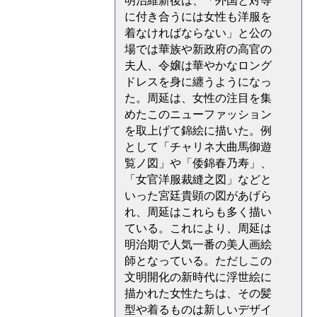
に付き合うには女性も洋服を
着なければならない」と公の
場では華族や新政府の高官の
夫人、令嬢は華やかなロング
ドレスを身に纏うようになっ
た。周延は、女性の注目を集
めたこのニューファッション
を取上げて錦絵に描いた。例
として「チャリネ大曲馬御遊
覧ノ図」や「倭錦春乃寿」、
「女官洋服裁縫之図」などと
いった宮廷貴顕の図があげら
れ、周延はこれらも多く描い
ている。これにより、周延は
明治期で人気一番の美人画絵
師となっている。ただしこの
文明開化の新時代に浮世絵に
描かれた女性たちは、その髪
型や着るものは新しいデザイ