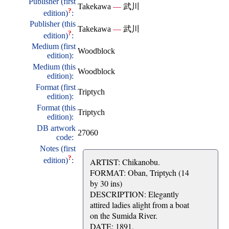
Publisher (first
Takekawa
—
武川
?
edition)
:
Publisher (this
Takekawa
—
武川
?
edition)
:
Medium (first
Woodblock
edition):
Medium (this
Woodblock
edition):
Format (first
Triptych
edition):
Format (this
Triptych
edition):
DB artwork
27060
code:
Notes (first
?
edition)
:
ARTIST: Chikanobu.
FORMAT: Oban, Triptych (14
by 30 ins)
DESCRIPTION: Elegantly
attired ladies alight from a boat
on the Sumida River.
DATE: 1891.