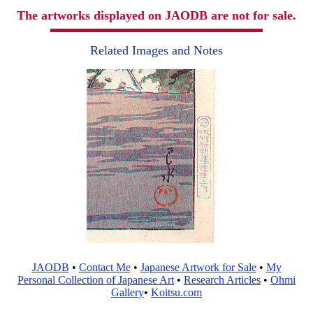
The artworks displayed on JAODB are not for sale.
Related Images and Notes
JAODB
•
Contact Me
•
Japanese Artwork for Sale
•
My
Personal Collection of Japanese Art
•
Research Articles
•
Ohmi
Gallery
•
Koitsu.com