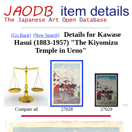
Details for Kawase
[Go Back]
[New Search]
Hasui (1883-1957) "The Kiyomizu
Temple in Ueno"
Compare all
27028
27029