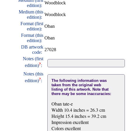
Medium (first
Woodblock
edition):
Medium (this
Woodblock
edition):
Format (first
Oban
edition):
Format (this
Oban
edition):
DB artwork
27028
code:
Notes (first
?
edition)
:
Notes (this
?
edition)
:
The following information was
taken from the original web
listing of this artwork. Note that
there may be some inaccuracies:
Oban tate-e
Width 10.4 inches = 26.3 cm
Height 15.4 inches = 39.2 cm
Impression excellent
Colors excellent