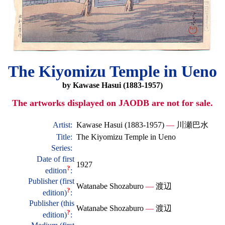
The Kiyomizu Temple in Ueno
by Kawase Hasui (1883-1957)
The artworks displayed on JAODB are not for sale.
Artist:
Kawase Hasui (1883-1957)
—
川瀬巴水
Title:
The Kiyomizu Temple in Ueno
Series:
Date of first
1927
?
edition
:
Publisher (first
Watanabe Shozaburo
—
渡辺
?
edition)
:
Publisher (this
Watanabe Shozaburo
—
渡辺
?
edition)
: